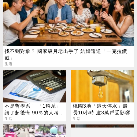
找不到對象？ 國家級月老出手了 結婚還送「一克拉鑽
戒」
生活
不是哲學系！ 「1科系」
桃園3地「這天停水」最
讀了超後悔 90％的人考不
長10小時 逾3萬戶受影響
上證照
生活
生活