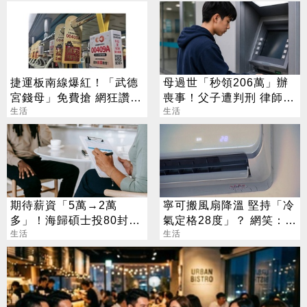
捷運板南線爆紅！「武德
母過世「秒領206萬」辦
宮錢母」免費搶 網狂讚：
喪事！父子遭判刑 律師：
行銷太狂
生活
搶錢先下手是罪
生活
期待薪資「5萬→2萬
寧可搬風扇降溫 堅持「冷
多」！海歸碩士投80封履
氣定格28度」？ 網笑：全
歷沒上岸：連香蕉都不給
生活
台長輩通病
生活