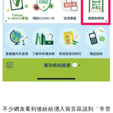
不少網友看到後紛紛湧入留言區說到「辛苦