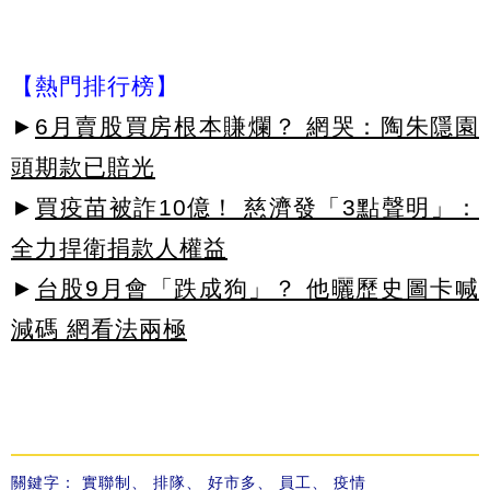
【熱門排行榜】
►
6月賣股買房根本賺爛？ 網哭：陶朱隱園
頭期款已賠光
►
買疫苗被詐10億！ 慈濟發「3點聲明」：
全力捍衛捐款人權益
►
台股9月會「跌成狗」？ 他曬歷史圖卡喊
減碼 網看法兩極
關鍵字：
實聯制
、
排隊
、
好市多
、
員工
、
疫情