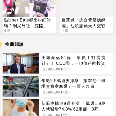
點Uber Eats卻來粉紅熊
長輩喊「念企管當總經
貓？網揭外送「雙開」暗
理」他填志願天人交戰 過
黑招數
生活
來人曝殘酷真相
生活
推薦閱讀
美銀豪砸81億「幫員工打瘦瘦
針」！ CEO讚：一項值得的投資
(2026/08/06 16:14)
年繳2.5萬還要排隊！旅客怨「機
場貴賓室塞爆」一票人共鳴
(2026/08/05 17:33)
新冠疫情連9週升溫！ 單週1.9萬
人就醫增74.8% 62重症、3死
(2026/08/04 17:23)