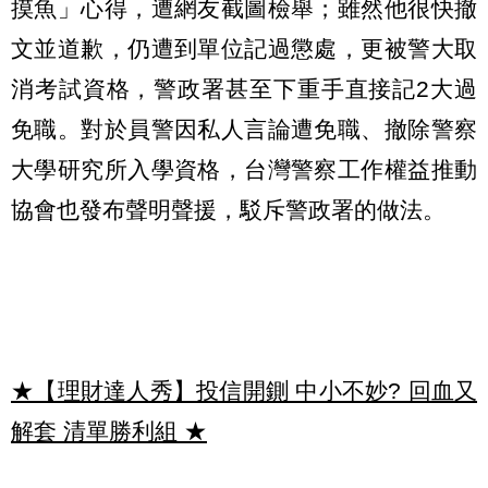
摸魚」心得，遭網友截圖檢舉；雖然他很快撤
文並道歉，仍遭到單位記過懲處，更被警大取
消考試資格，警政署甚至下重手直接記2大過
免職。對於員警因私人言論遭免職、撤除警察
大學研究所入學資格，台灣警察工作權益推動
協會也發布聲明聲援，駁斥警政署的做法。
★【理財達人秀】投信開鍘 中小不妙? 回血又
解套 清單勝利組
★