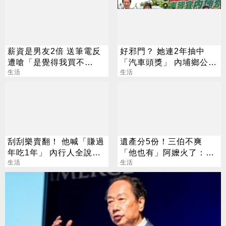
薪資是男友2倍 送筆電反
好邪門？ 她連2年抽中
遭嗆「是覺得我買不
「汽車頭獎」 內埔鄉公所
起」？ 網齊勸快逃
生活
說話了
生活
刮刮樂賣翻！ 他喊「賺過
遺產分5份！三伯不爽
年吃1年」 內行人全說
「他也有」阿嬤火了：全
了：生存不易
生活
捐孤兒院
生活