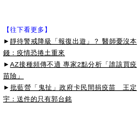
【往下看更多】
►
靜待警戒降級「報復出遊」？ 醫師憂沒本
錢：疫情恐捲土重來
►
AZ接種頻傳不適 專家2點分析「誰該買疫
苗險」
►
批藍營「鬼扯」政府卡民間捐疫苗 王定
宇：送件的只有郭台銘