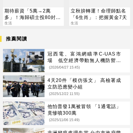
期待薪資「5萬→2萬
立秋拚轉運！命理師點名
多」！海歸碩士投80封履
「6生肖」：把握黃金7天
歷沒上岸：連香蕉都不給
生活
生活
推薦閱讀
冠西電、富鴻網瞄準C-UAS市
場 低空經濟帶動無人機防禦商
機
(2026/04/27 15:45)
4天20件「模仿張文」 高檢署成
立防恐應變小組
(2025/12/22 11:55)
他怕普發1萬被冒領 「1通電話」
竟慘噴300萬
(2025/11/06 15:49)
非洲豬瘟處理失當 台中市政府懲