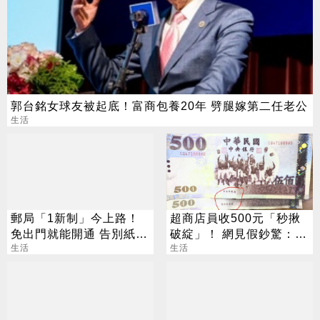
郭台銘女球友被起底！富商包養20年 劈腿嫁第二任老公
生活
郵局「1新制」今上路！
超商店員收500元「秒揪
免出門就能開通 告別紙本
破綻」！ 網見假鈔驚：也
不用跑臨櫃
生活
太像
生活