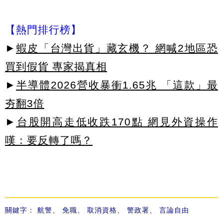
【熱門排行榜】
►
蝦皮「台灣出貨」藏玄機？ 網喊2地區恐
買到假貨 專家揭真相
►
半導體2026營收暴衝1.65兆 「這款」最
夯翻3倍
►
台股開高走低收跌170點 網見外資操作
嘆：要反轉了嗎？
關鍵字：
航警
、
免職
、
取消資格
、
警政署
、
言論自由