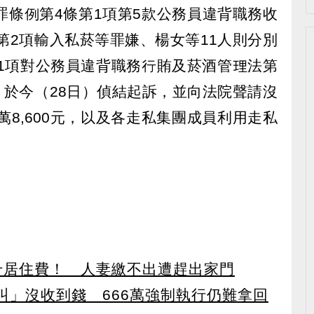
罪條例第4條第1項第5款公務員違背職務收
第2項輸入私菸等罪嫌、楊女等11人則分別
第1項對公務員違背職務行賄及菸酒管理法第
，於今（28日）偵結起訴，並向法院聲請沒
萬8,600元，以及各走私集團成員利用走私
千居住費！ 人妻繳不出遭趕出家門
叫」沒收到錢 666萬強制執行仍難拿回