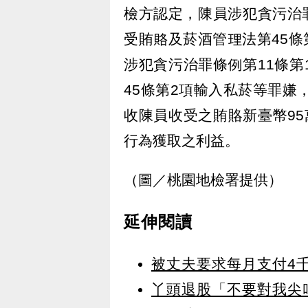
檢方認定，陳員涉犯貪污治
受賄賂及菸酒管理法第45條
涉犯貪污治罪條例第11條
45條第2項輸入私菸等罪嫌
收陳員收受之賄賂新臺幣95
行為獲取之利益。
（圖／桃園地檢署提供）
延伸閱讀
被丈夫要求每月支付4
丫頭退股「不要對我尖