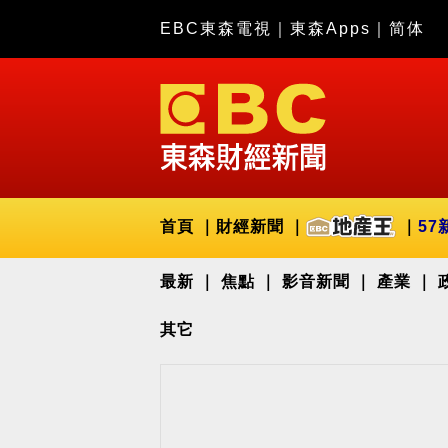
EBC東森電視
｜
東森Apps
｜
简体
首頁
財經新聞
57
最新
焦點
影音新聞
產業
其它