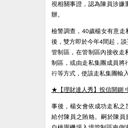
視相關事證，認為陳員涉嫌
辦。
檢警調查，40歲楊女有意
後，雙方即於今年4間起，
管制區，在管制區內接收走
制區，或由走私集團成員將
行等方式，使該走私集團輸
★【理財達人秀】投信開鍘 
事後，楊女會依成功走私之加
給付陳員之賄賂。嗣於陳員
自桃園機場入境管制區南側