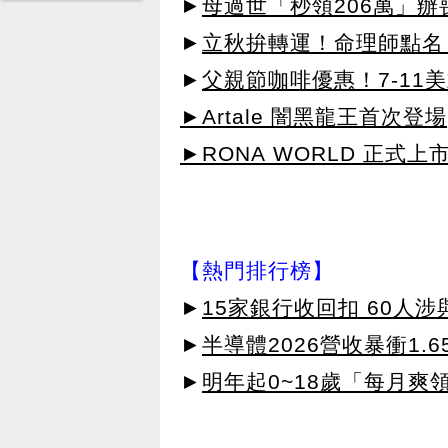
►
母過世「秒領206萬」
►
立秋拚轉運！命理師點名
►
父親節咖啡優惠！7-11
►Artale 闇黑龍王首次登場
►RONA WORLD 正式上市
【熱門排行榜】
►
15家銀行收回扣 60人
►
半導體2026營收暴衝1.
►
明年起0~18歲「每月爽