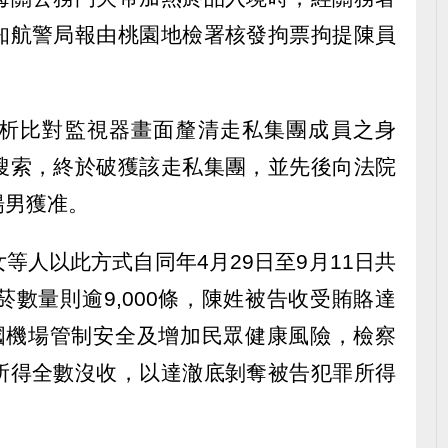
知航警局報由桃園地檢署核發拘票拘提陳員
析比對監視器畫面釐清走私集團成員之身
搜索，終於破獲該走私集團，並先後向法院
楊男獲准。
等人以此方式自同年4月29日至9月11日共
菸數量則逾9,000條，陳姓被告收受賄賂達
響我國機場管制安全及增加民眾健康風險，檢察
所得全數沒收，以達澈底剝奪被告犯罪所得