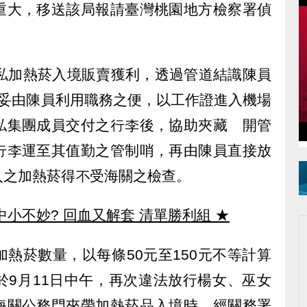
重大，移送該局報請臺灣桃園地方檢察署偵
走私加熱菸入境販賣獲利，透過管道結識陳員
談妥由陳員利用職務之便，以工作證進入機場
私集團成員交付之行李後，協助夾藏離開管
行李運至其值勤之管制哨，再由陳員直接放
入之加熱菸得不受海關之檢查。
中小不妙? 回血又解套 清單勝利組
★
熱菸數量，以每條50元至150元不等計算
於9月11日中午，再次違法放行楊女、巫女
海關公務門夾帶加熱菸品入境時，經關務署