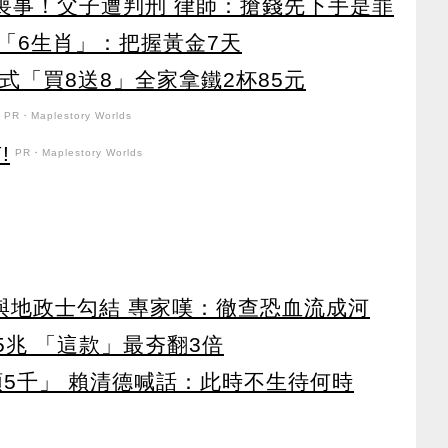
辦喪事！父子遭判刑 律師：搶錢先下手是罪
「6生肖」：把握黃金7天
美式「買8送8」全家拿鐵2杯85元
PR・Maplestory Worlds
!
PR・Maplestory Worlds
涉與地政士勾結 專家嘆：徹查恐血流成河
65兆 「這款」最夯翻3倍
領5千」 賴清德喊話：此時不生待何時