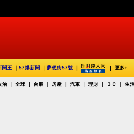
新聞王
57爆新聞
夢想街57號
更多+
政治
全球
台股
房產
汽車
理財
３Ｃ
生