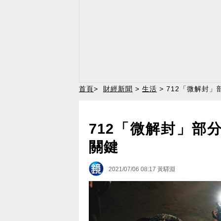
首頁
>
財經新聞
>
生活
> 712「微解封
712「微解封」部
關鍵
2021/07/06 08:17
黃驛淵