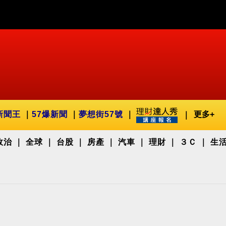
新聞王
57爆新聞
夢想街57號
更多+
政治
全球
台股
房產
汽車
理財
３Ｃ
生