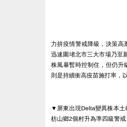
力拚疫情警戒降級，決策高
迅速圍堵北市三大市場乃至新
株風暴暫時控制住，但仍升
則是持續衝高疫苗施打率，
▼屏東出現Delta變異株
枋山鄉2個村升為準四級警