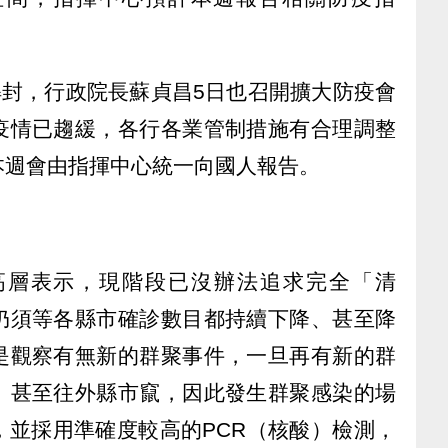
解封，行政院長蘇貞昌5日也召開擴大防疫會
疫情已趨緩，各行各業管制措施有合理調整
本週會由指揮中心統一向國人報告。
高層表示，現階段已沒辦法追求完全「清
仍須等各縣市確診數目都持續下降、甚至降
是觀察有無新的群聚事件，一旦再有新的群
、甚至往外縣市竄，因此發生群聚感染的場
，並採用準確度較高的PCR（核酸）檢測，