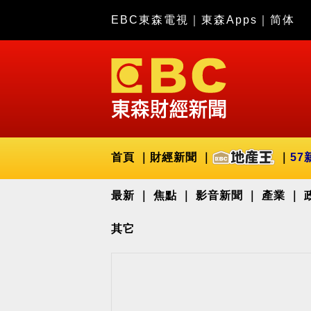
EBC東森電視
｜
東森Apps
｜
简体
首頁
財經新聞
57
最新
焦點
影音新聞
產業
其它