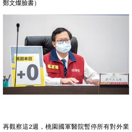
鄭文燦臉書）
再觀察這2週，桃園國軍醫院暫停所有對外業