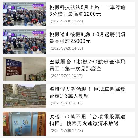
桃機科技執法8月上路！「車停逾
3分鐘」最高罰1200元
(2026/07/30 12:44)
桃機遏止接機亂象！8月起將開罰
最高可罰25000元
(2026/07/20 14:33)
巴威襲台！桃機760航班全停飛
員工：第一次見那麼空
(2026/07/11 13:17)
颱風假人潮湧現！ 巨城車潮塞爆
台茂近3萬人朝聖
(2026/07/10 16:11)
欠稅150萬不甩「台積電股票遭
扣押」 桃園男火速繳清求放過
(2026/07/09 17:43)