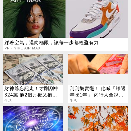
踩著空氣，邁向極限，讓每一步都輕盈有力
PR・NIKE AIR MAX
財神爺忘記走！才剛刮中
刮刮樂賣翻！ 他喊「賺過
324萬 他2個月後又抱回
年吃1年」 內行人全說
3243萬
生活
了：生存不易
生活