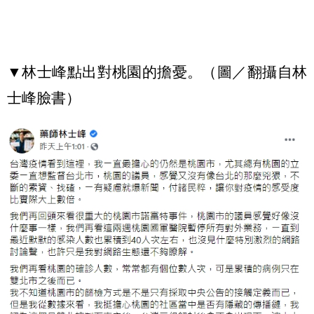
▼林士峰點出對桃園的擔憂。（圖／翻攝自林
士峰臉書）