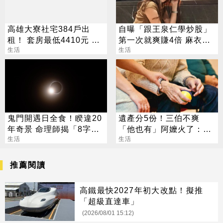
高雄大寮社宅384戶出
自曝「跟王泉仁學炒股」
租！ 套房最低4410元 這
第一次就爽賺4倍 麻衣：
日起開放申請
生活
感謝指導
生活
鬼門開遇日全食！睽違20
遺產分5份！三伯不爽
年奇景 命理師揭「8字」
「他也有」阿嬤火了：全
叮囑
生活
捐孤兒院
生活
推薦閱讀
高鐵最快2027年初大改點！擬推
「超級直達車」
(2026/08/01 15:12)