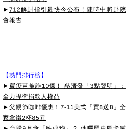
►
712解封指引最快今公布！陳時中將赴院
會報告
【熱門排行榜】
►
買疫苗被詐10億！ 慈濟發「3點聲明」：
全力捍衛捐款人權益
►
父親節咖啡優惠！7-11美式「買8送8」全
家拿鐵2杯85元
►
台股9月會「跌成狗」？ 他曬歷史圖卡喊