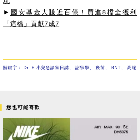
玩
►
國安基金大賺近百億！買進8檔全獲利
「這檔」貢獻7成7
關鍵字：
Dr. E 小兒急診室日誌
、
謝宗學
、
疫苗
、
BNT
、
高端
您也可能喜歡