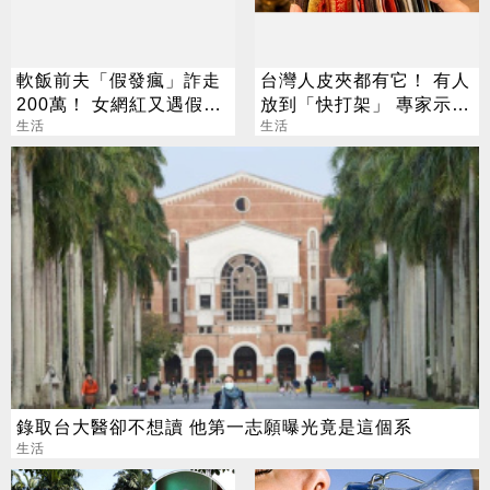
軟飯前夫「假發瘋」詐走
台灣人皮夾都有它！ 有人
200萬！ 女網紅又遇假富
放到「快打架」 專家示
豪 養套殺噴2千萬
生活
警：會過期
生活
錄取台大醫卻不想讀 他第一志願曝光竟是這個系
生活