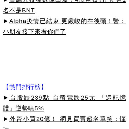
名不是BNT
►
Alpha疫情已結束 更嚴峻的在後頭！醫：
小朋友接下來看你們了
【熱門排行榜】
►
台股跌239點 台積電跌25元 「這記憶
體」逆勢噴5%
►
外資小買20億！ 網見買賣超名單笑：懂