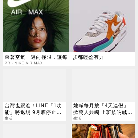
踩著空氣，邁向極限，讓每一步都輕盈有力
PR・NIKE AIR MAX
台灣也跟進！LINE「1功
她喊每月放「4天連假」
能」將退場 9月底停止服
掀萬人共鳴 上班族吶喊：
務
生活
這樣才活得像人
生活