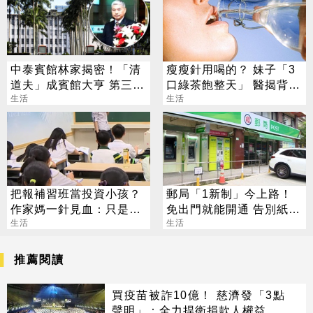
中泰賓館林家揭密！「清
瘦瘦針用喝的？ 妹子「3
道夫」成賓館大亨 第三代
口綠茶飽整天」 醫揭背後
還建東方文華
生活
真相
生活
把報補習班當投資小孩？
郵局「1新制」今上路！
作家媽一針見血：只是圖
免出門就能開通 告別紙本
心安
生活
不用跑臨櫃
生活
推薦閱讀
買疫苗被詐10億！ 慈濟發「3點
聲明」：全力捍衛捐款人權益