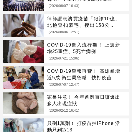
(2026/08/07 16:43)
律師誆慈濟買疫苗「狠詐10億」
北檢查扣豪宅、搜出158公斤黃
金
(2026/08/06 12:51)
COVID-19進入流行期！ 上週新
增25重症、5死亡病例
(2026/07/21 15:06)
COVID-19警報再響！ 高雄暴增
近5成 衛生局急喊：快打疫苗
(2026/07/07 12:47)
家長注意！ 今年首例百日咳爆出
多人出現症狀
(2026/02/12 16:41)
只剩1萬劑！ 打疫苗抽iPhone 活
動只到2/13