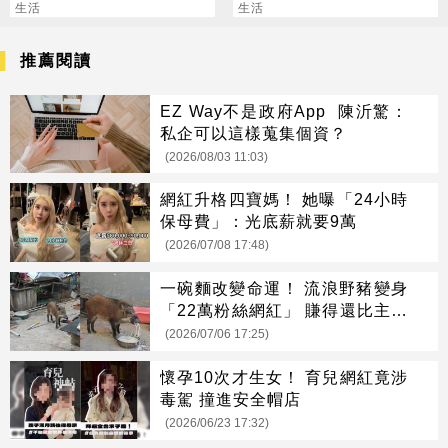
生活
務
生活
推薦閱讀
EZ Way不是政府App 陳沂驚：
私企可以這樣蒐集個資？
(2026/08/03 11:03)
網紅升格四寶媽！ 她曝「24小時
保母費」：光底薪就要9萬
(2026/07/08 17:48)
一碗麵改變命運！ 流浪野豬變身
「22萬粉絲網紅」 賺得還比主人
多
(2026/07/06 17:25)
懷孕10次才生女！ 育兒網紅竟涉
毒駕 撞進安全帽店
(2026/06/23 17:32)