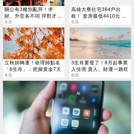
關公有3種別亂拜！求
高雄大寮社宅384戶出
財、升官各不同 拜對才能
租！ 套房最低4410元 這
大加分
生活
日起開放申請
生活
立秋拚轉運！命理師點名
3生肖要發了！8月起事業
「6生肖」：把握黃金7天
入佳境 貴人、財運一路旺
生活
生活