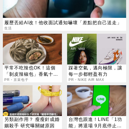
履歷丟給AI改！他收面試通知嚇壞「差點把自己送走」
生活
平常不吃辣也OK！這個
踩著空氣，邁向極限，讓
「剝皮辣椒包」香氣十
每一步都輕盈有力
足，不辣口！
PR・京采包子
PR・NIKE AIR MAX
另類副作用？ 瘦瘦針成婚
台灣也跟進！LINE「1功
姻殺手 研究曝關鍵原因
能」將退場 9月底停止服