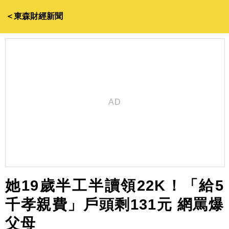
＜東森財經新聞
她19歲半工半讀領22K！「給5
千孝親費」戶頭剩131元 網罵爆
父母