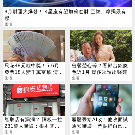
8月財運大爆發！ 4星座有望加薪進財 巨蟹、摩羯最有
感
生活
只花49元就中獎！5-6月
曾馨瑩心碎？看郭台銘臉
發票18人變千萬富翁 清冊
色近1月 爆多次進出醫院
下午公布
生活
生活
智取店有漏洞？ 隔板一拉
履歷丟給AI改！他收面試
231萬人嚇壞：根本智取
通知嚇壞「差點把自己送
別人店
生活
走」
生活