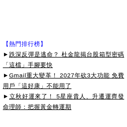
【熱門排行榜】
►
跌深反彈是逃命？ 杜金龍揭台股箱型密碼
「這檔」手腳要快
►
Gmail重大變革！ 2027年砍3大功能 免費
用戶「這好康」不能用了
►
立秋好運來了！ 5星座貴人、升遷運齊發
命理師：把握黃金轉運期