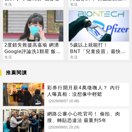
生活
老公
生活
2度錯失救援高嘉瑜 網湧
5歲以上就能打！
Google評論洗1顆星 飯店
BNT「兒童疫苗」最快10
回應了
生活
月上市
生活
推薦閱讀
彩券行開月薪4萬徵嘸人？ 內行
人曝真相：沒想像中輕鬆
(2026/08/07 16:48)
網路公審小心吃官司！ 偷拍、肉
搜、轉貼恐違法 最重判5年
(2026/08/01 20:29)