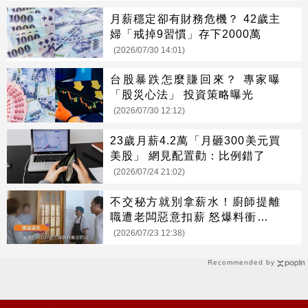
月薪穩定卻有財務危機？ 42歲主
婦「戒掉9習慣」存下2000萬
(2026/07/30 14:01)
台股暴跌怎麼賺回來？ 專家曝
「股災心法」 投資策略曝光
(2026/07/30 12:12)
23歲月薪4.2萬「月砸300美元買
美股」 網見配置勸：比例錯了
(2026/07/24 21:02)
不交秘方就別拿薪水！廚師提離
職遭老闆惡意扣薪 怒爆料衝上熱
搜
(2026/07/23 12:38)
Recommended by