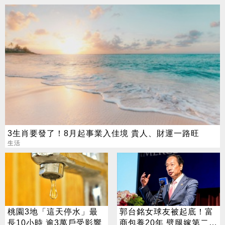
3生肖要發了！8月起事業入佳境 貴人、財運一路旺
生活
桃園3地「這天停水」最
郭台銘女球友被起底！富
長10小時 逾3萬戶受影響
商包養20年 劈腿嫁第二任