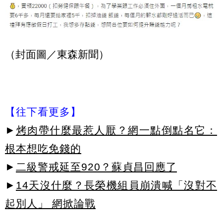
（封面圖／東森新聞）
【往下看更多】
►
烤肉帶什麼最惹人厭？網一點倒點名它：
根本想吃免錢的
►
二級警戒延至920？蘇貞昌回應了
►
14天沒什麼？長榮機組員崩潰喊「沒對不
起別人」 網掀論戰