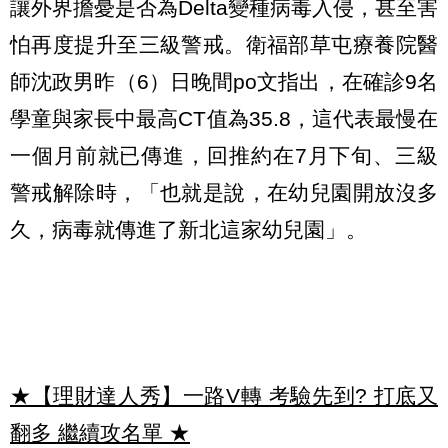
讓外界擔憂是否為Delta變種病毒入侵，甚至害
怕再度提升至三級警戒。衛福部草屯療養院醫
師沈政男昨（6）日晚間po文指出，在確診9名
學童與家長中最高CT值為35.8，這代表最慢在
一個月前就已傳進，回推約在7月下旬、三級
警戒解除時，「也就是說，在幼兒園開放沒多
久，病毒就傳進了新北這家幼兒園」。
★【理財達人秀】一路V轉 考驗先到? 打底又
翻多 繼續攻名單
★