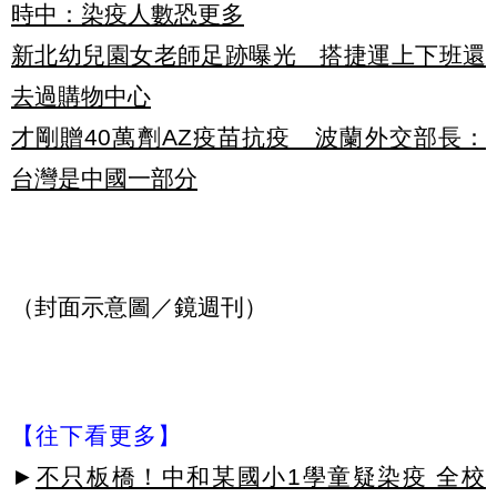
時中：染疫人數恐更多
新北幼兒園女老師足跡曝光 搭捷運上下班還
去過購物中心
才剛贈40萬劑AZ疫苗抗疫 波蘭外交部長：
台灣是中國一部分
（封面示意圖／鏡週刊）
【往下看更多】
►
不只板橋！中和某國小1學童疑染疫 全校