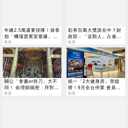
年繳2.5萬還要排隊！旅客
彩券百萬大獎誰在中？財
怨「機場貴賓室塞爆」一
政部：「這類人」占逾6
票人共鳴
生活
成
生活
關公「拿書or持刀」大不
統一「2大健身房」突熄
同！ 命理師揭密：拜對大
燈！9月全台停業 會員退
加分、拜錯恐虧本
生活
費方案一次看
生活