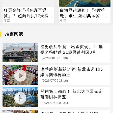
狂買金飾「拆包裹再退
白海豚超頑強！「4度抗
貨」！ 超商店員12天得手
乾」求生 鄭明典示警：不
39萬 下場出爐
生活
可輕忽
生活
推薦閱讀
役男收兵單竟「出國爽玩」！ 無
視老爸勸返 21歲男遭判囚3月
(2026/08/02 13:30)
改善蜿蜒新闢道路 新北市道105
線高架環橋動土
(2026/07/29 18:16)
開創第四都心！ 新北大巨蛋確定
落腳樹林機五
(2026/07/23 09:34)