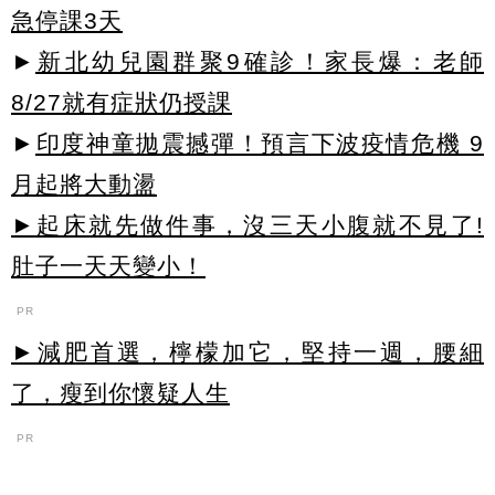
急停課3天
►
新北幼兒園群聚9確診！家長爆：老師
8/27就有症狀仍授課
►
印度神童拋震撼彈！預言下波疫情危機 9
月起將大動盪
►起床就先做件事，沒三天小腹就不見了!
肚子一天天變小！
PR
►減肥首選，檸檬加它，堅持一週，腰細
了，瘦到你懷疑人生
PR