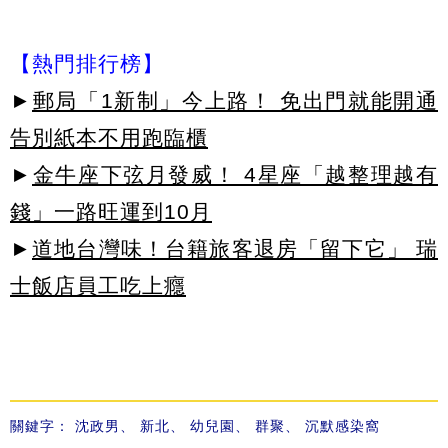
【熱門排行榜】
►
郵局「1新制」今上路！ 免出門就能開通
告別紙本不用跑臨櫃
►
金牛座下弦月發威！ 4星座「越整理越有
錢」一路旺運到10月
►
道地台灣味！台籍旅客退房「留下它」 瑞
士飯店員工吃上癮
關鍵字：
沈政男
、
新北
、
幼兒園
、
群聚
、
沉默感染窩