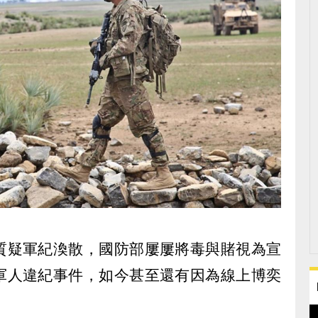
質疑軍紀渙散，國防部屢屢將毒與賭視為宣
軍人違紀事件，如今甚至還有因為線上博奕
。