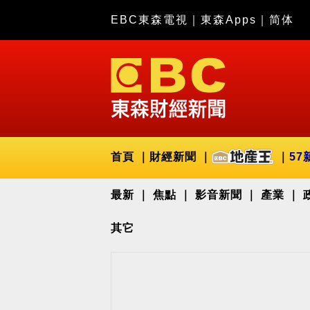
EBC東森電視
｜
東森Apps
｜
简体
首頁
財經新聞
57
最新
焦點
影音新聞
產業
其它