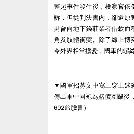
整起事件發生後，檢察官依
訴，但從判決書內，卻還原
男曾向地下錢莊業者借款而
角及肢體衝突。除了線上博
令外界相當擔憂，國軍的螺
▼國軍招募文中寫上穿上迷
傳出軍中同袍為賭債互毆後
602旅臉書）