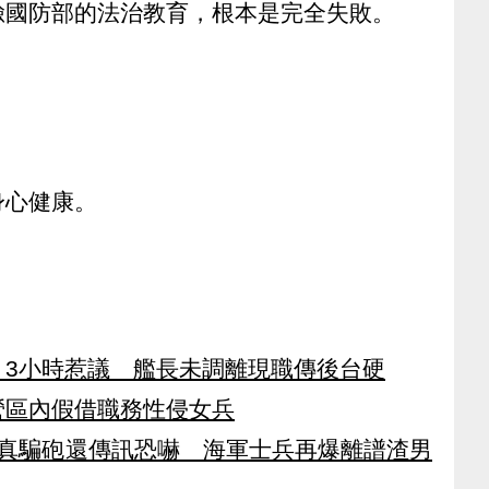
臉國防部的法治教育，根本是完全失敗。
身心健康。
」3小時惹議 艦長未調離現職傳後台硬
營區內假借職務性侵女兵
往真騙砲還傳訊恐嚇 海軍士兵再爆離譜渣男