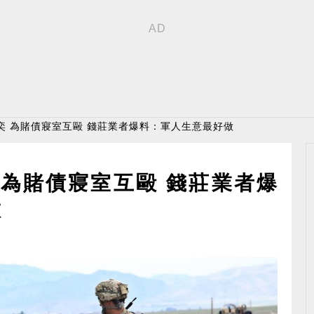
奕 為賭債寢室互毆 錢莊業者爆料：軍人生意最好做
 為賭債寢室互毆 錢莊業者爆
做