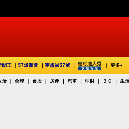
新聞王
57爆新聞
夢想街57號
更多+
政治
全球
台股
房產
汽車
理財
３Ｃ
生