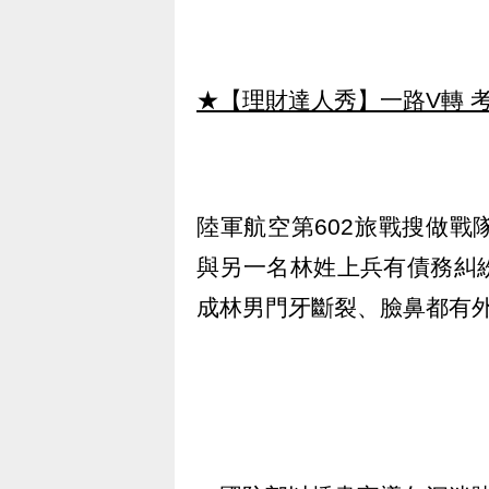
★【理財達人秀】一路V轉 考
陸軍航空第602旅戰搜做
與另一名林姓上兵有債務糾
成林男門牙斷裂、臉鼻都有