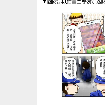
▼國防部以插畫宣導勿沉迷賭