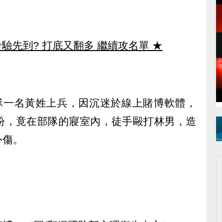
驗先到? 打底又翻多 繼續攻名單
★
戰隊一名黃姓上兵，因沉迷於線上賭博軟體，
紛，竟在部隊的寢室內，徒手毆打林男，造
外傷。