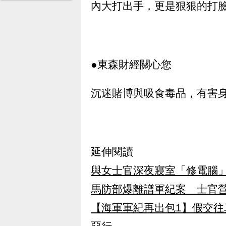
內大打出手，更是狠狠的打
●東森財經關心您
沉迷賭博與吸食毒品，有害
延伸閱讀
與女士官深夜寢室「修電腦
馬防部爆離譜軍紀案 士官
【海軍軍紀再出包1】假交