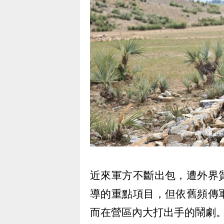
近來軍方不斷出包，遭外界
導的重點項目，但依舊頻傳
而在營區內大打出手的鬧劇