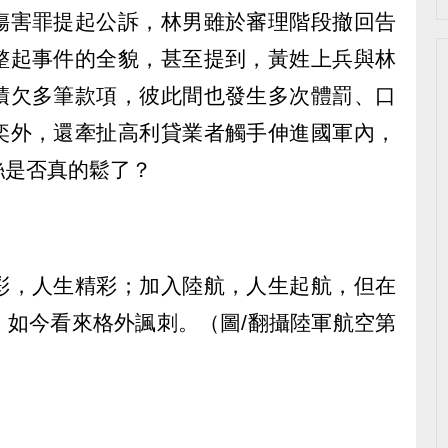
傷害罪提起公訴，林男雖於審理階段撤回告
整起事件的全貌，甚至提到，黃姓上兵與林
積欠多筆款項，彼此間也發生多次體罰、口
奕外，還牽扯高利貸業者觸手伸進國軍內，
絲是否真的鬆了？
彩，人生精彩；加入陸航，人生起航，但在
，如今看來格外諷刺。（圖/翻攝陸軍航空第