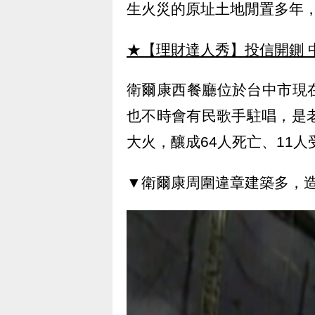
生火災的原址土地閒置多年
★【理財達人秀】投信開鍘 
衛爾康西餐廳位於台中市現
也不時會有民歌手駐唱，是
大火，釀成64人死亡、11
▼衛爾康周圍違章建築多，