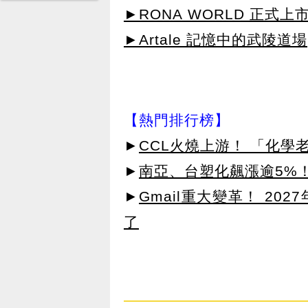
►RONA WORLD 正式上市
►Artale 記憶中的武陵道場
【熱門排行榜】
►
CCL火燒上游！ 「化學
►
南亞、台塑化飆漲逾5%！
►
Gmail重大變革！ 20
了