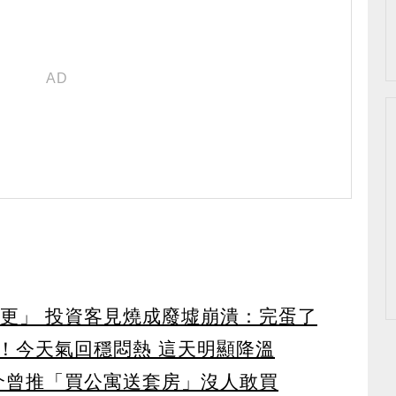
都更」 投資客見燒成廢墟崩潰：完蛋了
！今天氣回穩悶熱 這天明顯降溫
仲介曾推「買公寓送套房」沒人敢買