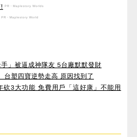
!
PR・Maplestory Worlds
PR・Maplestory World
老手」被逼成神隊友 5台廠默默發財
 台塑四寶逆勢走高 原因找到了
27年砍3大功能 免費用戶「這好康」不能用