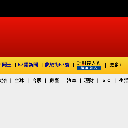
新聞王
57爆新聞
夢想街57號
更多+
政治
全球
台股
房產
汽車
理財
３Ｃ
生