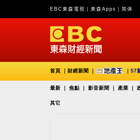
EBC東森電視
｜
東森Apps
｜
简体
首頁
財經新聞
57
最新
焦點
影音新聞
產業
其它