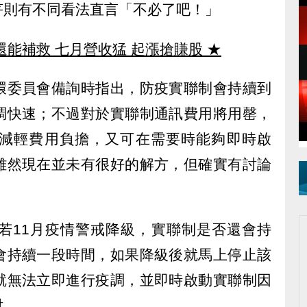
芹則有不同看法直言「不必了吧！」
還能補救 七月營收猛 起漲搶賺股
★
環委員會備詢時指出，防疫實聯制會持續到
調快速；不過對於實聯制通訊費用將用罄，
減輕費用負擔，又可在需要時能夠即時啟
雖然現在並未有很好的解方，但確實有討論
若11月疫情警戒降級，實聯制是否還會持
會持續一段時間，如果降級後就馬上停止該
就無法立即進行疫調，並即時啟動實聯制因
討。