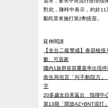
需求，要求中央流行疫情指
對此，陳時中表示，約於11
勵民眾來施打第2劑疫苗。
延伸閱讀
【全台二級警戒】春節檢疫
數、可居家
國內1族群疫苗覆蓋率出現
衛生局坦言「叫不動院方」
字
20多歲女自美返台 指揮中
第13期「開放AZ+BNT混