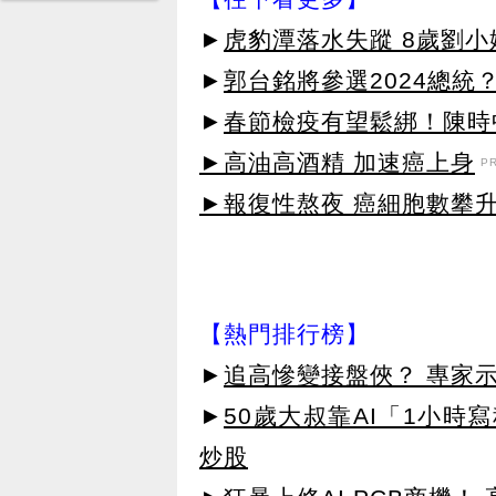
►
虎豹潭落水失蹤 8歲劉
►
郭台銘將參選2024總
►
春節檢疫有望鬆綁！陳時
►高油高酒精 加速癌上身
P
►報復性熬夜 癌細胞數攀
【熱門排行榜】
►
追高慘變接盤俠？ 專家
►
50歲大叔靠AI「1小時
炒股