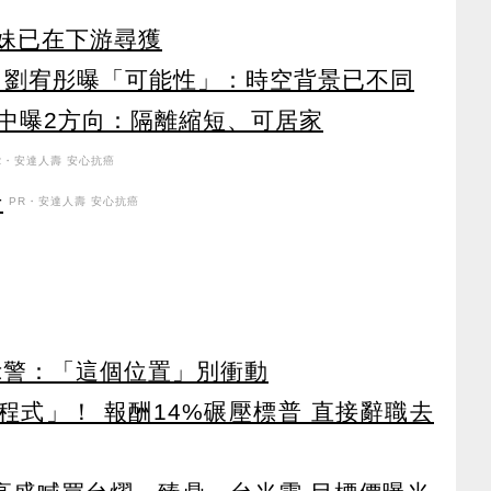
小妹已在下游尋獲
統？劉宥彤曝「可能性」：時空背景已不同
中曝2方向：隔離縮短、可居家
R・安達人壽 安心抗癌
升
PR・安達人壽 安心抗癌
示警：「這個位置」別衝動
寫程式」！ 報酬14%碾壓標普 直接辭職去