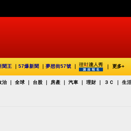
新聞王
57爆新聞
夢想街57號
更多+
政治
全球
台股
房產
汽車
理財
３Ｃ
生