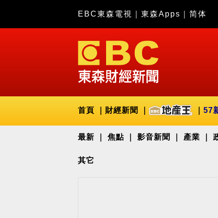
EBC東森電視
｜
東森Apps
｜
简体
首頁
財經新聞
57
最新
焦點
影音新聞
產業
其它