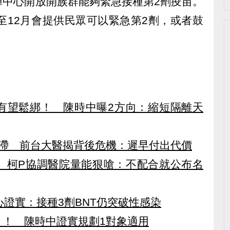
揮中心開放開族群能夠緊急接種第2劑疫苗。
至12月會提供民眾可以緊急第2劑，或者鼓
有望鬆綁！ 陳時中曝2方向：縮短隔離天
停滯 前台大醫揭背後危機：遲早付出代價
 柯P協調醫院量能狠嗆：不配合就公布名
心證實：接種3劑BNT仍突破性感染
打」！ 陳時中證實規劃1對象適用