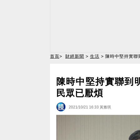
首頁
>
財經新聞
>
生活
> 陳時中堅持實聯
陳時中堅持實聯到
民眾已厭煩
2021/10/21 16:33
黃雅琪