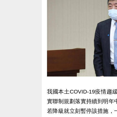
我國本土COVID-19疫情
實聯制規劃落實持續到明年
若降級就立刻暫停該措施，