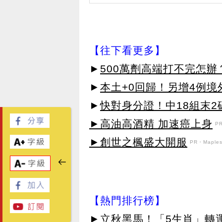
【往下看更多】
►
500萬劑高端打不完怎
►
本土+0回歸！另增4例
►
快對身分證！中18組末2
►高油高酒精 加速癌上身
P
►創世之楓盛大開服
PR・Maplest
【熱門排行榜】
►
立秋黑馬！「5生肖」轉