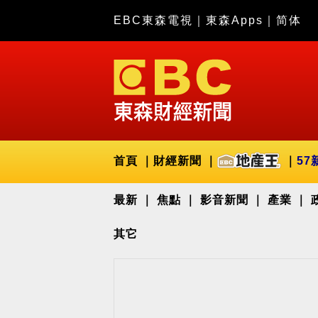
EBC東森電視
｜
東森Apps
｜
简体
首頁
財經新聞
57
最新
焦點
影音新聞
產業
其它