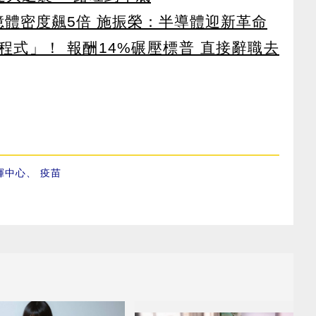
 記憶體密度飆5倍 施振榮：半導體迎新革命
寫程式」！ 報酬14%碾壓標普 直接辭職去
揮中心
、
疫苗