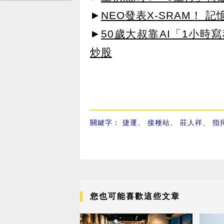
►
NEO發表X-SRAM！
►
50歲大叔靠AI「1小時
炒股
關鍵字：
捷運
、
接種站
、
莊人祥
、
指
您也可能喜歡這些文章