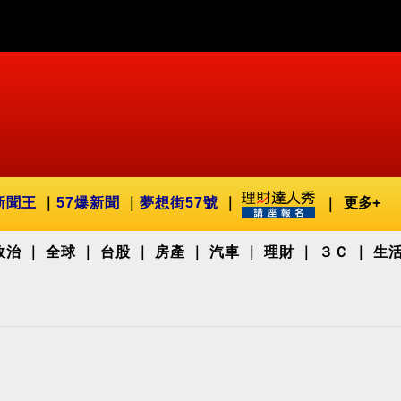
新聞王
57爆新聞
夢想街57號
更多+
政治
全球
台股
房產
汽車
理財
３Ｃ
生