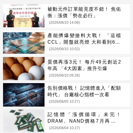
被動元件訂單能見度不錯！ 焦佑
衡：漲價「勢在必行」
(2026/08/10 14:08)
產能擠爆變搶料大戰！ 「這檔
CCL」開盤就亮燈 大和看到600
元
(2026/08/10 10:02)
蛋價再漲3元！ 每斤49元創近2
年高 「4大因素」推升引爆
(2026/08/10 09:28)
告別價格戰！ 記憶體進入「配額
時代」 台廠核心指標一次看
(2026/08/05 10:27)
記憶體「漲價循環」未完！
DRAM、NAND價格7月再創新
高
(2026/08/04 10:27)