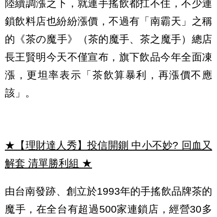
陸續調漲之下，就連手搖飲都扛不住，不少連
鎖飲料店也紛紛漲價，不過有「南霸天」之稱
的《茶の魔手》（茶的魔手、茶之魔手）總店
長王賢明今天不僅宣布，旗下飲品今年全面凍
漲，更坦率表示「茶飲算暴利，再漲價不應
該」。
★【理財達人秀】投信開鍘 中小不妙? 回血又
解套 清單勝利組
★
由台南發跡、創立於1993年的手搖飲品牌茶的
魔手，在全台有超過500家連鎖店，經營30多