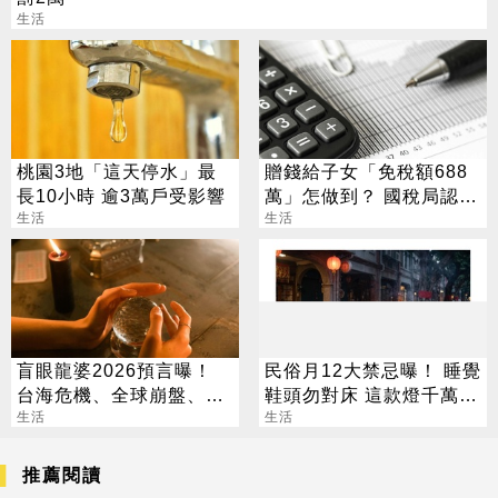
生活
桃園3地「這天停水」最
贈錢給子女「免稅額688
長10小時 逾3萬戶受影響
萬」怎做到？ 國稅局認證
生活
這招可行
生活
盲眼龍婆2026預言曝！
民俗月12大禁忌曝！ 睡覺
台海危機、全球崩盤、外
鞋頭勿對床 這款燈千萬別
星人來訪引熱議
生活
掛
生活
推薦閱讀