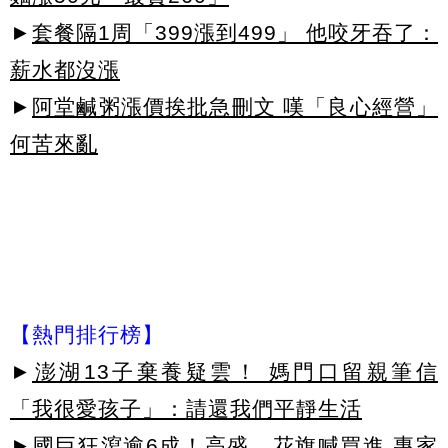
►
套餐隔1周「399漲到499」 他咬牙吞了：
薪水都沒漲
►
阿堂鹹粥漲價挨批急刪文 嘆「良心經營」
何苦來亂
【熱門排行榜】
►
澎湖13子棄養疑雲！ 媽門口留親筆信
「我很愛孩子」：請還我們平靜生活
►
國巨狂瀉逾6成！高盛、花旗喊買進 專家