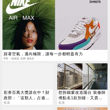
踩著空氣，邁向極限，讓每一步都輕盈有力
PR・NIKE AIR MAX
彩券百萬大獎誰在中？財
想拆鐵窗改造陽台 裝修師
政部：「這類人」占逾6
傅點名1款別碰：又貴又
成
生活
違法
生活