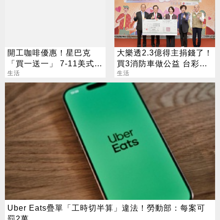
開工咖啡優惠！星巴克
大樂透2.3億得主捐錢了！
「買一送一」 7-11美式買
買3消防車做公益 台彩揭
7送7
生活
幸運兒背景
生活
Uber Eats疊單「工時切半算」違法！勞動部：每案可
罰2萬