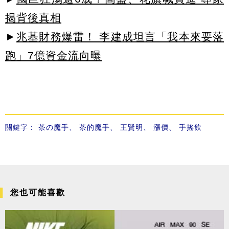
揭背後真相
►
兆基財務爆雷！ 李建成坦言「我本來要落
跑」7億資金流向曝
關鍵字：
茶の魔手
、
茶的魔手
、
王賢明
、
漲價
、
手搖飲
您也可能喜歡