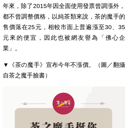
年來，除了2015年因全面使用發票曾調漲外，
都不曾調整價格，以純茶類來說，茶的魔手的
售價落在25元，相較市面上普遍漲至30、35
元來的便宜，因此也被網友譽為「佛心企
業」。
▼《茶の魔手》宣布今年不漲價。（圖／翻攝
自茶之魔手臉書）