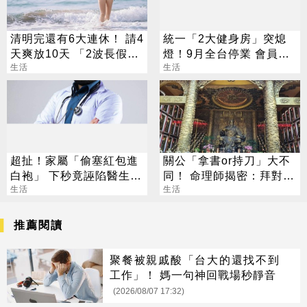
清明完還有6大連休！ 請4
統一「2大健身房」突熄
天爽放10天 「2波長假」
燈！9月全台停業 會員退
攻略一次看
生活
費方案一次看
生活
超扯！家屬「偷塞紅包進
關公「拿書or持刀」大不
白袍」 下秒竟誣陷醫生收
同！ 命理師揭密：拜對大
賄
生活
加分、拜錯恐虧本
生活
推薦閱讀
聚餐被親戚酸「台大的還找不到
工作」！ 媽一句神回戰場秒靜音
(2026/08/07 17:32)