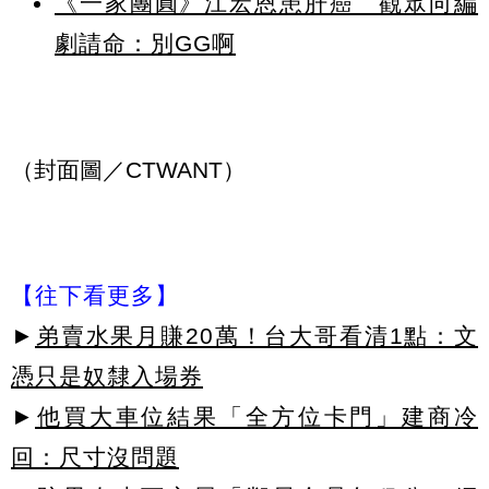
《一家團圓》江宏恩患肝癌 觀眾向編
劇請命：別GG啊
（封面圖／CTWANT）
【往下看更多】
►
弟賣水果月賺20萬！台大哥看清1點：文
憑只是奴隸入場券
►
他買大車位結果「全方位卡門」建商冷
回：尺寸沒問題