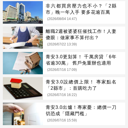
非六都買房壓力也不小？「2縣
市」晚一年入手 要多花逾百萬
(2026/08/04 14:47)
離職2週被婆婆狂催找工作！人妻
傻眼：做家事不算付出？
(2026/07/22 13:39)
青安3.0更划算！ 千萬房貸「6年
省逾30萬」 舊戶免重辦也適用
(2026/07/16 17:09)
青安3.0設總價上限！ 專家點名
「2縣市」：首購吃力了
(2026/07/16 16:22)
青安3.0出爐！專家憂：總價一刀
切恐成「隱藏門檻」
(2026/07/16 15:59)