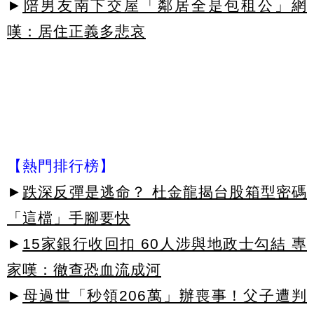
►
陪男友南下交屋「鄰居全是包租公」網
嘆：居住正義多悲哀
【熱門排行榜】
►
跌深反彈是逃命？ 杜金龍揭台股箱型密碼
「這檔」手腳要快
►
15家銀行收回扣 60人涉與地政士勾結 專
家嘆：徹查恐血流成河
►
母過世「秒領206萬」辦喪事！父子遭判