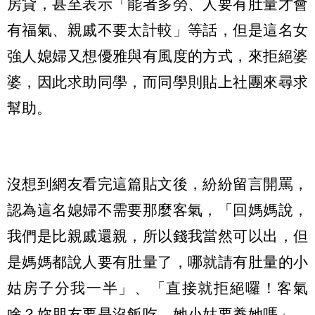
房貸，甚至表示「能者多勞、人要有肚量才會
有福氣、親戚不要太計較」等話，但是這名女
強人媳婦又想優雅與有風度的方式，來拒絕婆
婆，因此求助同學，而同學則貼上社團來尋求
幫助。
沒想到網友看完這篇貼文後，紛紛留言開罵，
認為這名媳婦不需要那麼客氣，「回媽媽說，
我們是比親戚還親，所以錢我當然可以出，但
是媽媽都說人要有肚量了，哪就請有肚量的小
姑房子分我一半」、「直接就拒絕囉！客氣
啥？妳朋友要是沒飯吃，她小姑要養她嗎」、