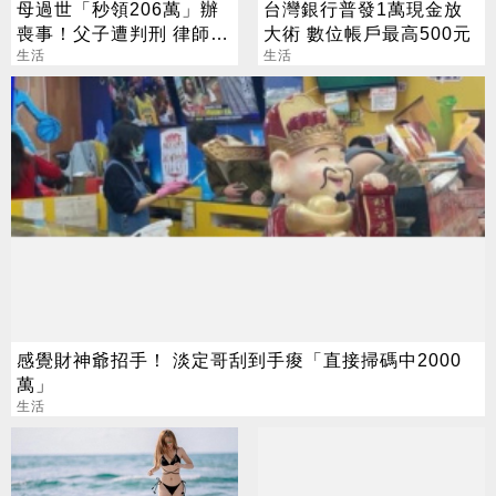
母過世「秒領206萬」辦
台灣銀行普發1萬現金放
喪事！父子遭判刑 律師：
大術 數位帳戶最高500元
搶錢先下手是罪
生活
生活
感覺財神爺招手！ 淡定哥刮到手痠「直接掃碼中2000
萬」
生活