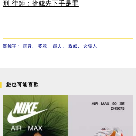
刑 律師：搶錢先下手是罪
關鍵字：
房貸
、
婆媳
、
能力
、
親戚
、
女強人
您也可能喜歡