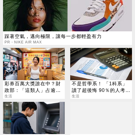
踩著空氣，邁向極限，讓每一步都輕盈有力
PR・NIKE AIR MAX
彩券百萬大獎誰在中？財
不是哲學系！ 「1科系」
政部：「這類人」占逾6
讀了超後悔 90％的人考不
成
生活
上證照
生活