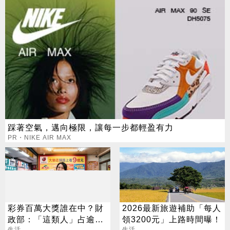
踩著空氣，邁向極限，讓每一步都輕盈有力
PR・NIKE AIR MAX
彩券百萬大獎誰在中？財
2026最新旅遊補助「每人
政部：「這類人」占逾6
領3200元」上路時間曝！
生活
生活