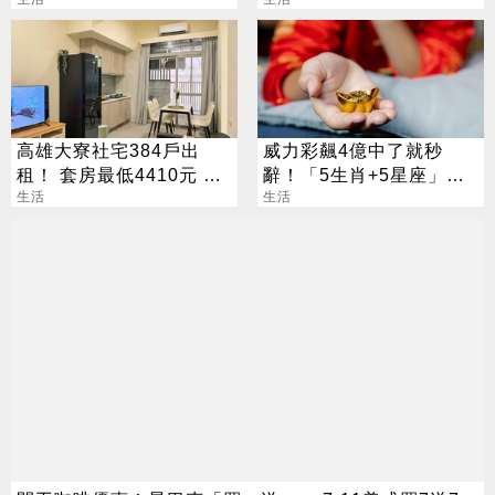
成
高雄大寮社宅384戶出
威力彩飆4億中了就秒
租！ 套房最低4410元 這
辭！「5生肖+5星座」財
日起開放申請
生活
運噴發別錯過
生活