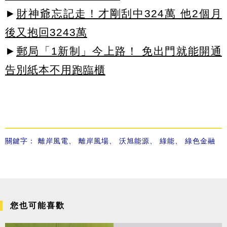
►
財神爺忘記走！才剛刮中324萬 他2個月
後又抱回3243萬
►
郵局「1新制」今上路！ 免出門就能開通
告別紙本不用跑臨櫃
關鍵字：
離岸風電
、
離岸風場
、
沃旭能源
、
綠能
、
綠色金融
您也可能喜歡