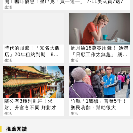
開工咖啡優惠！星巴克「買一送一」 7-11美式買7送7
生活
時代的眼淚！「知名大飯
尪月給18萬零用錢！ 她怨
店」20年租約到期 8／1
「只顧工作太無趣」 網傻
熄燈
生活
眼：真不知足
生活
關公有3種別亂拜！求
竹縣「1鄉鎮」普發5千！
財、升官各不同 拜對才能
鄉民嗨翻：幫助很大
大加分
生活
生活
推薦閱讀