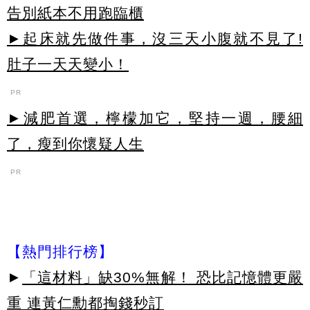
告別紙本不用跑臨櫃
►起床就先做件事，沒三天小腹就不見了!
肚子一天天變小！
PR
►減肥首選，檸檬加它，堅持一週，腰細
了，瘦到你懷疑人生
PR
【熱門排行榜】
►
「這材料」缺30%無解！ 恐比記憶體更嚴
重 連黃仁勳都掏錢秒訂