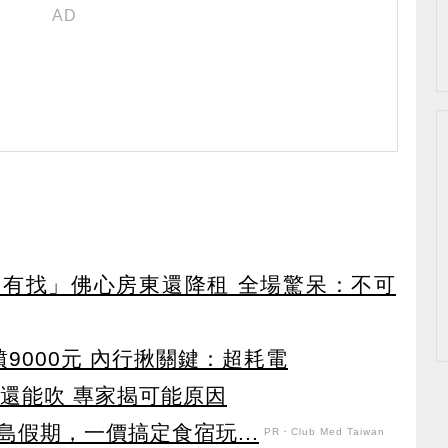
00有找」佛心房東還降租 全場驚呆：不可
9000元 內行揪關鍵：超耗電
草還能吹 專家揭可能原因
假期，一價搞定食宿玩...
PR・Club Med Taiwan