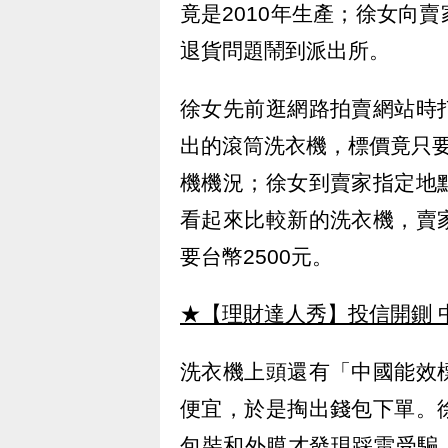
竟是2010年生產；徐女向
退貨問題鬧到派出所。
徐女先前逛網路拍賣網站時
出的滾筒洗衣機，標價竟只
機機況；徐女到賣家指定地
看起來比較新的洗衣機，賣
要台幣2500元。
★【理財達人秀】投信開鍘 
洗衣機上頭還有「中國能效
便宜，於是掏出錢包下單。
包裝和外膜才發現踩雷受騙，