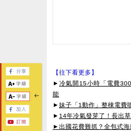
【往下看更多】
►
冷氣開15小時「電費3
能
►
妹子「1動作」整棟電費噴
►
14年冷氣發芽了！長出
►出國花費難抓？全包式海島