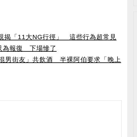
親揭「11大NG行徑」 這些行為超常見
只為報復 下場慘了
混男街友」共飲酒 半裸阿伯要求「晚上
）