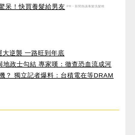
驚呆！快買養髮給男友
PR・新聞熱議養髮洗髮精
運大逆襲 一路旺到年底
涉與地政士勾結 專家嘆：徹查恐血流成河
機？ 獨立記者爆料：台積電在等DRAM