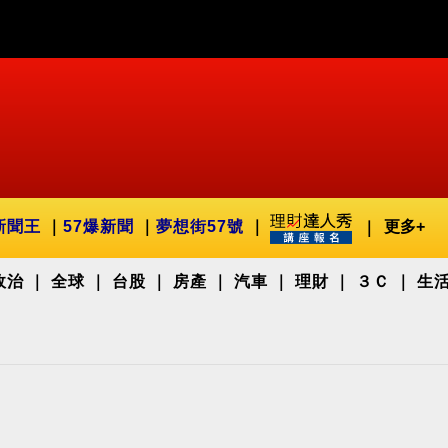
新聞王
57爆新聞
夢想街57號
更多+
政治
全球
台股
房產
汽車
理財
３Ｃ
生