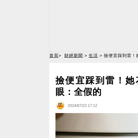
首頁
>
財經新聞
>
生活
> 撿便宜踩到雷！
撿便宜踩到雷！她花
眼：全假的
2024/07/22 17:12