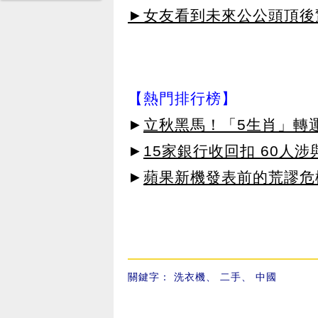
►女友看到未來公公頭頂後
【熱門排行榜】
►
立秋黑馬！「5生肖」轉
►
15家銀行收回扣 60人
►
蘋果新機發表前的荒謬危
關鍵字：
洗衣機
、
二手
、
中國