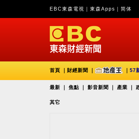
EBC東森電視
｜
東森Apps
｜
简体
首頁
財經新聞
57
最新
焦點
影音新聞
產業
其它