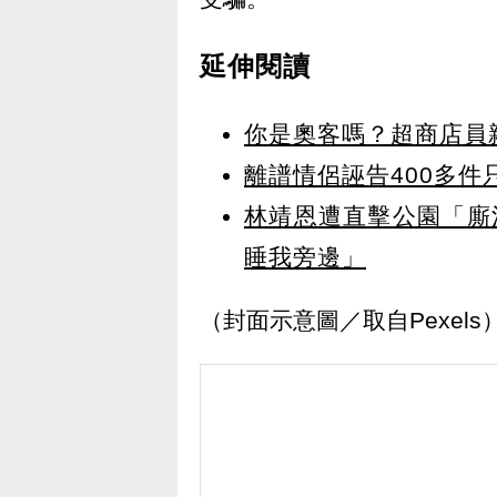
延伸閱讀
你是奧客嗎？超商店員
離譜情侶誣告400多件
林靖恩遭直擊公園「廝
睡我旁邊」
（封面示意圖／取自Pexels