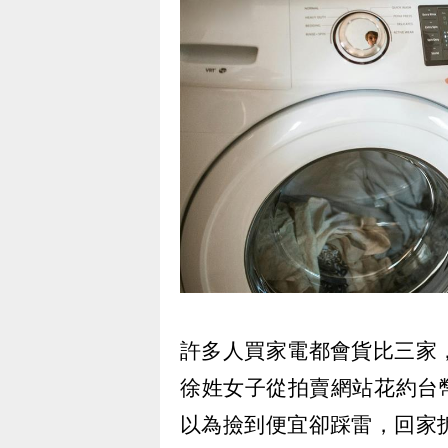
許多人買家電都會貨比三家
徐姓女子從拍賣網站花約台幣
以為撿到便宜卻踩雷，回家