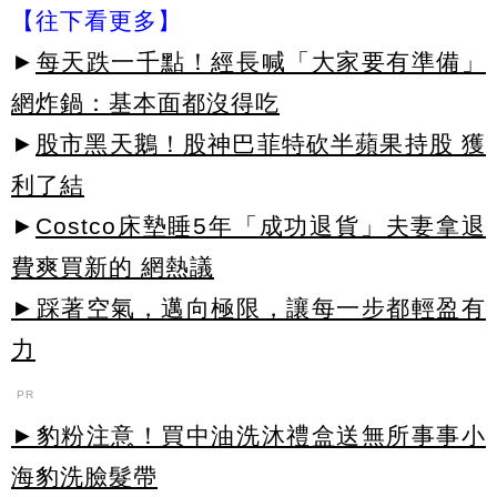
【往下看更多】
►
每天跌一千點！經長喊「大家要有準備」
網炸鍋：基本面都沒得吃
►
股市黑天鵝！股神巴菲特砍半蘋果持股 獲
利了結
►
Costco床墊睡5年「成功退貨」夫妻拿退
費爽買新的 網熱議
►踩著空氣，邁向極限，讓每一步都輕盈有
力
PR
►豹粉注意！買中油洗沐禮盒送無所事事小
海豹洗臉髮帶