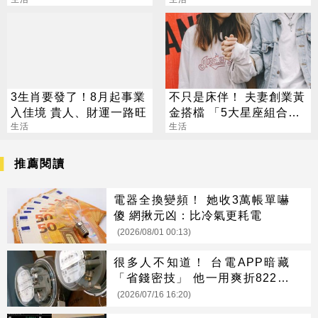
我見太多
金加碼到2000元
3生肖要發了！8月起事業
不只是床伴！ 夫妻創業黃
入佳境 貴人、財運一路旺
金搭檔 「5大星座組合」
生活
最會賺
生活
推薦閱讀
電器全換變頻！ 她收3萬帳單嚇
傻 網揪元凶：比冷氣更耗電
(2026/08/01 00:13)
很多人不知道！ 台電APP暗藏
「省錢密技」 他一用爽折822元
電費
(2026/07/16 16:20)