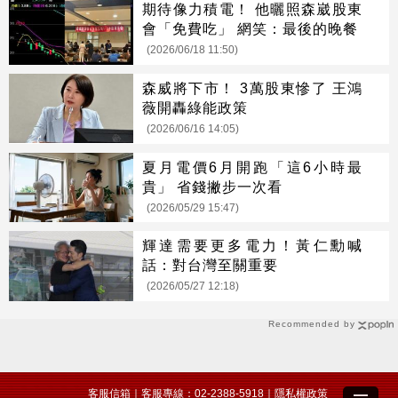
期待像力積電！ 他曬照森崴股東
會「免費吃」 網笑：最後的晚餐
(2026/06/18 11:50)
森威將下市！ 3萬股東慘了 王鴻
薇開轟綠能政策
(2026/06/16 14:05)
夏月電價6月開跑「這6小時最
貴」 省錢撇步一次看
(2026/05/29 15:47)
輝達需要更多電力！黃仁勳喊
話：對台灣至關重要
(2026/05/27 12:18)
Recommended by
客服信箱
｜客服專線：02-2388-5918｜
隱私權政策