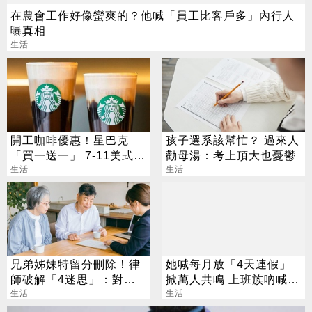
在農會工作好像蠻爽的？他喊「員工比客戶多」內行人
曝真相
生活
開工咖啡優惠！星巴克
孩子選系該幫忙？ 過來人
「買一送一」 7-11美式買
勸母湯：考上頂大也憂鬱
7送7
生活
生活
兄弟姊妹特留分刪除！律
她喊每月放「4天連假」
師破解「4迷思」：對頂
掀萬人共鳴 上班族吶喊：
客族影響最大
生活
這樣才活得像人
生活