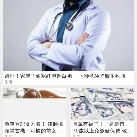
超扯！家屬「偷塞紅包進白袍」 下秒竟誣陷醫生收賄
生活
買車登記女方名！ 律師搖
長輩有福了！「這縣市」
頭揭玄機：可憐的前女友
70歲以上免繳健保費 敬老
生活
生活