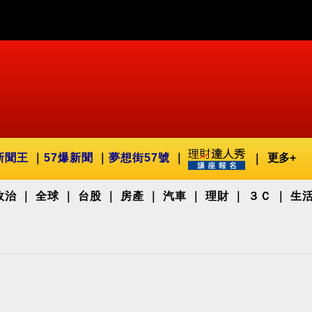
新聞王
57爆新聞
夢想街57號
更多+
政治
全球
台股
房產
汽車
理財
３Ｃ
生