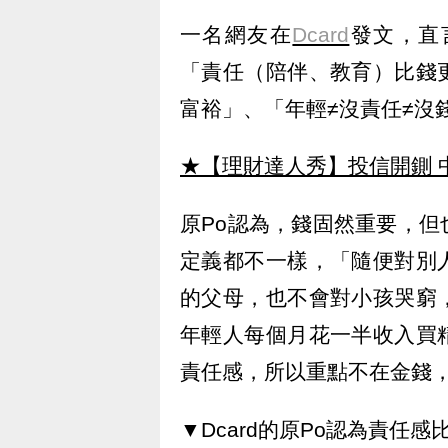
一名網友在
Dcard
發文，直
「責任（陪伴、教育）比錢
富裕」、「年輕≠沒責任≠沒
★【理財達人秀】投信開鍘 
原Po認為，錢固然重要，
定義都不一樣，「隨便對別
的父母，也不會對小孩哭窮
年輕人每個月花一半收入買
責任感，所以重點不在金錢
▼Dcard的原Po認為責任感