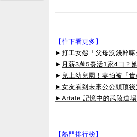
【往下看更多】
►
打工女怨「父母沒錢幹嘛
►
月薪3萬5養活1家4口
►
兒上幼兒園！妻怕被「貴
►女友看到未來公公頭頂後
►Artale 記憶中的武陵道場
【熱門排行榜】