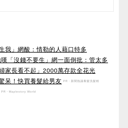
生我」網酸：情勒的人藉口特多
？她嘆「沒錢不要生」網一面倒批：管太多
婦家長看不起」2000萬存款全花光
驚呆！快買養髮給男友
PR・新聞熱議養髮洗髮精
PR・Maplestory World