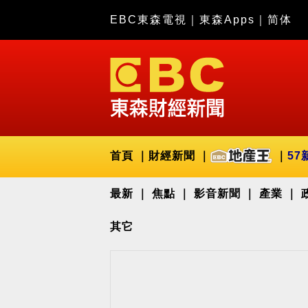
EBC東森電視
｜
東森Apps
｜
简体
首頁
財經新聞
57
最新
焦點
影音新聞
產業
其它