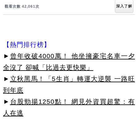
深入了解
觀看次數 42,061次
【熱門排行榜】
►
曾年收破4000萬！ 他坐擁豪宅名車一夕
全沒了 卻喊「比過去更快樂」
►
立秋黑馬！「5生肖」轉運大逆襲 一路旺
到年底
►
台股勁揚1250點！ 網見外資買超驚：有
人在逃