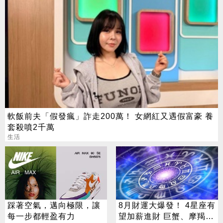
軟飯前夫「假發瘋」詐走200萬！ 女網紅又遇假富豪 養
套殺噴2千萬
生活
踩著空氣，邁向極限，讓
8月財運大爆發！ 4星座有
每一步都輕盈有力
望加薪進財 巨蟹、摩羯最