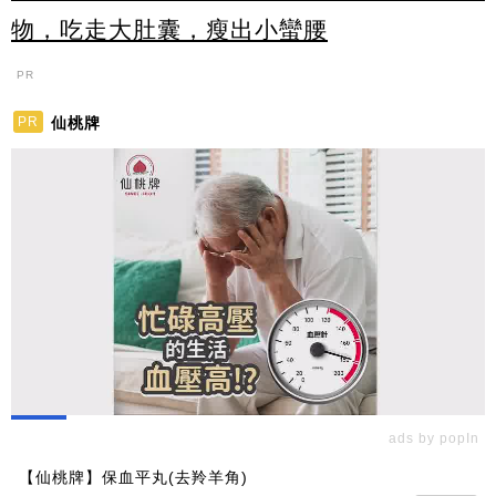
物，吃走大肚囊，瘦出小蠻腰
PR
仙桃牌
PR
ads by popIn
【仙桃牌】保血平丸(去羚羊角)