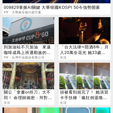
009829掌握AI關鍵 大華韓國KOSPI 50今強勢開募
PR・大華銀全能行銷方案
到加油站不只加油 來速
「台大法律⭢陪酒8年」月
咖啡成爲上班通勤族的新
入20萬全花光 她33歲重
選擇
PR・台灣中油股份有限公司
考醫牙：我只想賺錢
生活
關公「拿書or持刀」大不
頭被看到就完了！ 她演習
同！ 命理師揭密：拜對大
卡手扶梯「瘋狂倒退嚕」
加分、拜錯恐虧本
生活
網笑：15萬的壓力
生活