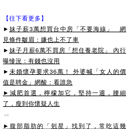
【往下看更多】
►
妹子薪3萬想買台中房「不要海線」 網
見條件皺眉：嫌也上不了車
►
妹子月薪6萬不買房「想住養老院」 內行
曝慘況：有錢也沒用
►
未婚懷孕要求36萬！ 外婆喊「女人的價
值是聘金」網酸：看誰急
►減肥首選，檸檬加它，堅持一週，腰細
了，瘦到你懷疑人生
PR
►腹部脂肪的「剋星」找到了，常吃這幾