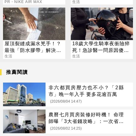
PR・NIKE AIR MAX
有感
生活
屋頂裂縫成漏水兇手！？
18歲大學生騎車夜衝險猝
最強「防水膠帶」解決煩
死！急診醫一問原因傻
惱
生活
眼：到底有多正
生活
推薦閱讀
非六都買房壓力也不小？「2縣
市」晚一年入手 要多花逾百萬
(2026/08/04 14:47)
農曆七月買房裝修好時機！ 命理
師曝「3大省錢攻略」：一次省很
大
(2026/08/02 14:25)