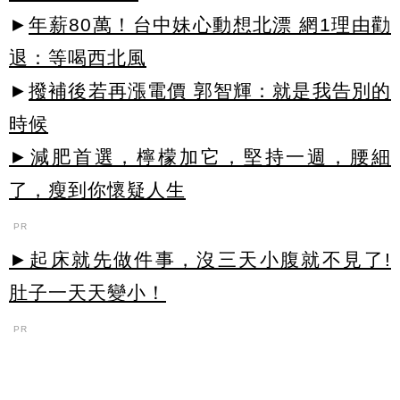
►
年薪80萬！台中妹心動想北漂 網1理由勸
退：等喝西北風
►
撥補後若再漲電價 郭智輝：就是我告別的
時候
►減肥首選，檸檬加它，堅持一週，腰細
了，瘦到你懷疑人生
PR
►起床就先做件事，沒三天小腹就不見了!
肚子一天天變小！
PR