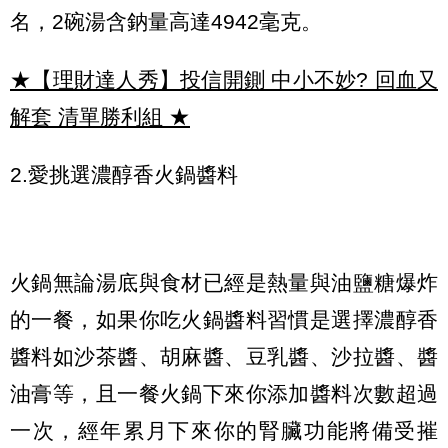
名，2碗湯含鈉量高達4942毫克。
★【理財達人秀】投信開鍘 中小不妙? 回血又
解套 清單勝利組
★
2.愛挑選濃醇香火鍋醬料
火鍋無論湯底與食材已經是熱量與油鹽糖爆炸
的一餐，如果你吃火鍋醬料習慣是選擇濃醇香
醬料如沙茶醬、胡麻醬、豆乳醬、沙拉醬、醬
油膏等，且一餐火鍋下來你添加醬料次數超過
一次，經年累月下來你的腎臟功能將備受摧