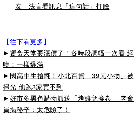
友 法官看訊息「這句話」打臉
【往下看更多】
►
饗食天堂要漲價了！各時段調幅一次看 網
嘆：一樣爆滿
►
國高中生搶翻！小北百貨「39元小物」被
掃光 他跑3家買不到
►
好市多黑色購物節送「烤雞兌換卷」 老會
員揭秘辛：太危險了！