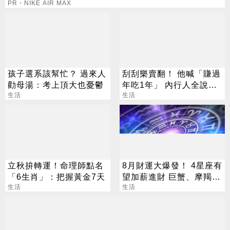
PR・NIKE AIR MAX
孩子選系該幫忙？ 過來人
刮刮樂賣翻！ 他喊「賺過
勸母湯：考上頂大也憂鬱
年吃1年」 內行人全說
生活
了：生存不易
生活
立秋拚轉運！命理師點名
8月財運大爆發！ 4星座有
「6生肖」：把握黃金7天
望加薪進財 巨蟹、摩羯最
生活
有感
生活