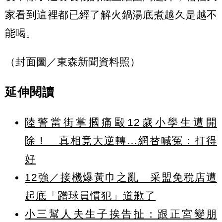
家看到這裡都已經了解火鍋湯底煮越久是越不
能喝。
（封面圖／東森新聞資料照）
延伸閱讀
陸警當街掌摑痛毆12歲小學生遭開
除！ 真相竟大逆轉…網替喊冤：打得
好
12強／接機爆黃巾之亂 采盟免稅店遭
起底「蹭球員慣犯」道歉了
小三幫人夫生子挨告扯：跟正宮變朋