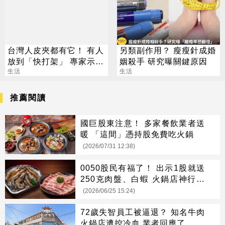
台灣人皮夾都有它！ 有人
另類副作用？ 瘦瘦針成婚
放到「快打架」 專家示
姻殺手 研究曝關鍵原因
警：會過期
生活
生活
推薦閱讀
國巨股東注意！ 多家餐飲業者送
暖 「這間」憑持股免費吃火鍋
(2026/07/31 12:38)
0050股民有福了！ 出示1股就送
250克肉盤、白蝦 火鍋店神行銷
掀暴動
(2026/06/25 15:24)
72歲失智員工被逼退？ 知名牛肉
火鍋店遭控冷血 業者回應了