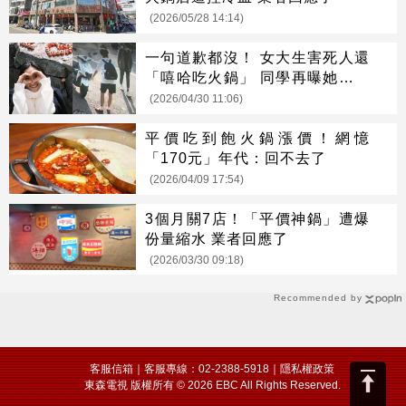
(2026/05/28 14:14)
一句道歉都沒！ 女大生害死人還
「嘻哈吃火鍋」 同學再曝她上課
嗨聊
(2026/04/30 11:06)
平價吃到飽火鍋漲價！網憶
「170元」年代：回不去了
(2026/04/09 17:54)
3個月關7店！「平價神鍋」遭爆
份量縮水 業者回應了
(2026/03/30 09:18)
Recommended by
客服信箱
｜客服專線：02-2388-5918｜
隱私權政策
東森電視 版權所有 © 2026 EBC All Rights Reserved.