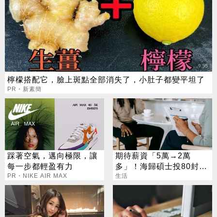
檸檬搭配它，臉上斑點全部消失了，小肚子都變平坦了
PR・新素簡
踩著空氣，邁向極限，讓
期待薪資「5萬→2萬
每一步都輕盈有力
多」！海歸碩士投80封履
PR・NIKE AIR MAX
歷沒上岸：連香蕉都不給
生活