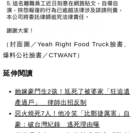
（封面圖／Yeah Right Food Truck臉書、
爆料公社臉書／CTWANT）
延伸閱讀
她嫁豪門生2孩！尪死了被婆家「狂追遺
產過戶」 律師出招反制
惡火燒死7人！他冷笑「比鄭捷厲害」自
豪：破台灣紀錄 逃死理由曝