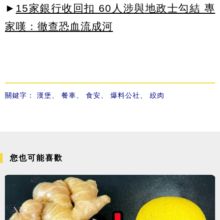
►
15家銀行收回扣 60人涉與地政士勾結 專
家嘆：徹查恐血流成河
關鍵字：
漢堡
、
餐車
、
食安
、
爆料公社
、
絞肉
您也可能喜歡