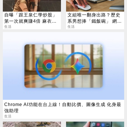
自曝「跟王泉仁學炒股」
文組唯一翻身出路？歷史
第一次就爽賺4倍 麻衣：
系男想捧「鐵飯碗」 網
感謝指導
生活
勸：眼光太狹隘
生活
Chrome AI功能在台上線！自動比價、圖像生成 化身最
強助理
生活