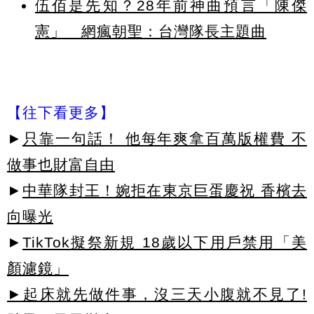
伍佰是先知？28年前神曲預言「陳傑
憲」 網瘋朝聖：台灣隊長主題曲
【往下看更多】
►
只靠一句話！ 他每年爽拿百萬版權費 不
做事也財富自由
►
中華隊封王！婉拒在東京巨蛋慶祝 香檳去
向曝光
►
TikTok擬祭新規 18歲以下用戶禁用「美
顏濾鏡」
►起床就先做件事，沒三天小腹就不見了!