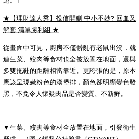
題。」
★【理財達人秀】投信開鍘 中小不妙? 回血又
解套 清單勝利組
★
從畫面中可見，廚房不僅髒亂有老鼠出沒，就
連生菜、絞肉等食材也全被放置在地面，還與
多雙拖鞋的距離相當靠近。更誇張的是，原本
應該呈現嫩粉色的漢堡排，顏色卻明顯變色發
黑，不免令人懷疑肉品是否變質、不新鮮。
▼生菜、絞肉等食材全放置在地面，引發衛生
疑慮。（圖／爆料公社臉書／CTWANT）