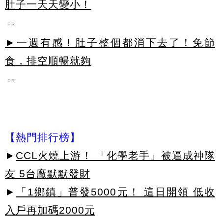
肚子一天天變小！
PR
►一週有感！肚子整個都消下去了！免節
食，排空順暢就夠
PR
【熱門排行榜】
►
CCL火燒上游！ 「化學老手」被逼成神隊
友 5台廠默默發財
►
「1鄉鎮」普發5000元！ 這日開領 低收
入戶再加碼2000元