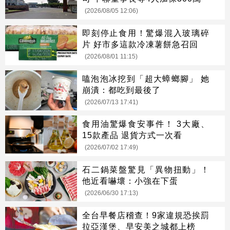
(2026/08/05 12:06)
即刻停止食用！驚爆混入玻璃碎
片 好市多這款冷凍薯餅急召回
(2026/08/01 11:15)
嗑泡泡冰挖到「超大蟑螂腳」 她
崩潰：都吃到最後了
(2026/07/13 17:41)
食用油驚爆食安事件！ 3大廠、
15款產品 退貨方式一次看
(2026/07/02 17:49)
石二鍋菜盤驚見「異物扭動」！
他近看嚇壞：小強在下蛋
(2026/06/30 17:13)
全台早餐店稽查！9家違規恐挨罰
拉亞漢堡、早安美之城都上榜