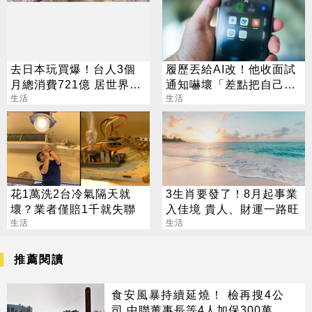
去日本玩買爆！台人3個
履歷丟給AI改！他收面試
月總消費721億 居世界第
通知嚇壞「差點把自己送
二
生活
走」
生活
花1萬洗2台冷氣隔天就
3生肖要發了！8月起事業
壞？業者僅賠1千就失聯
入佳境 貴人、財運一路旺
生活
生活
推薦閱讀
食安風暴持續延燒！ 檢再搜4公
司 中聯董事長等4人加保300萬