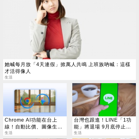
她喊每月放「4天連假」掀萬人共鳴 上班族吶喊：這樣
才活得像人
生活
Chrome AI功能在台上
台灣也跟進！LINE「1功
線！自動比價、圖像生成
能」將退場 9月底停止服
化身最強助理
生活
務
生活