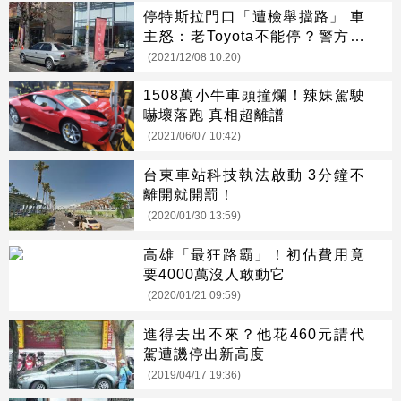
停特斯拉門口「遭檢舉擋路」 車
主怒：老Toyota不能停？警方回
應了
(2021/12/08 10:20)
1508萬小牛車頭撞爛！辣妹駕駛
嚇壞落跑 真相超離譜
(2021/06/07 10:42)
台東車站科技執法啟動 3分鐘不
離開就開罰！
(2020/01/30 13:59)
高雄「最狂路霸」！初估費用竟
要4000萬沒人敢動它
(2020/01/21 09:59)
進得去出不來？他花460元請代
駕遭譏停出新高度
(2019/04/17 19:36)