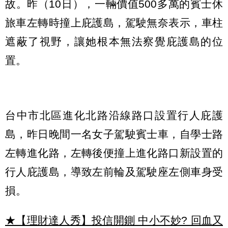
故。昨（10日），一輛價值500多萬的賓士休
旅車左轉時撞上庇護島，駕駛無奈表示，車柱
遮蔽了視野，讓她根本無法察覺庇護島的位
置。
台中市北區進化北路沿線路口設置行人庇護
島，昨日晚間一名女子駕駛賓士車，自學士路
左轉進化路，左轉後便撞上進化路口新設置的
行人庇護島，導致左前輪及駕駛座左側車身受
損。
★【理財達人秀】投信開鍘 中小不妙? 回血又