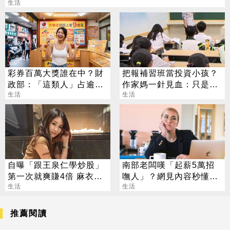
生活
彩券百萬大獎誰在中？財
把報補習班當投資小孩？
政部：「這類人」占逾6
作家媽一針見血：只是圖
成
生活
心安
生活
自曝「跟王泉仁學炒股」
南部老闆嘆「起薪5萬招
第一次就爽賺4倍 麻衣：
嘸人」？網見內容秒懂：
感謝指導
生活
太看不起人
生活
推薦閱讀