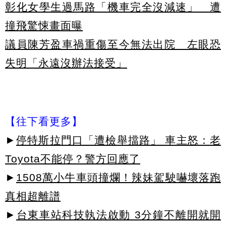
彰化女學生過馬路「機車完全沒減速」 遭
撞飛驚悚畫面曝
議員陳芳盈車禍重傷至今無法出院 左眼恐
失明「永遠沒辦法接受」
【往下看更多】
►
停特斯拉門口「遭檢舉擋路」 車主怒：老
Toyota不能停？警方回應了
►
1508萬小牛車頭撞爛！辣妹駕駛嚇壞落跑
真相超離譜
►
台東車站科技執法啟動 3分鐘不離開就開