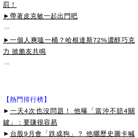
罰！
►帶著皮克敏一起出門吧
PR
►一個人爽嗑一桶？哈根達斯72%濃醇巧克
力 掀脆友共鳴
PR
【熱門排行榜】
►
一天4次也沒問題！ 他曝「當沖不賠4關
鍵」：要賺很容易
►
台股9月會「跌成狗」？ 他曬歷史圖卡喊