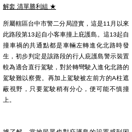
解套 清單勝利組
★
所屬轄區台中市警二分局證實，這是11月以來
此路段第13起自小客車撞上庇護島。這13起自
撞車禍的共通點都是車輛左轉進化北路時發
生，初步判定是該路段的行人庇護島警示裝置
較為適合直行駕駛，對於轉彎駛入進化北路的
駕駛難以察覺。再加上駕駛被左前方的A柱遮
蔽視野，只要駕駛稍有分心，便可能不慎撞
上。
據了解，當地民眾也對庇護島的設置感到困