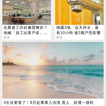
在農會工作好像蠻爽的？
桃園3地「這天停水」最
他喊「員工比客戶多」內
長10小時 逾3萬戶受影響
行人曝真相
生活
生活
3生肖要發了！8月起事業入佳境 貴人、財運一路旺