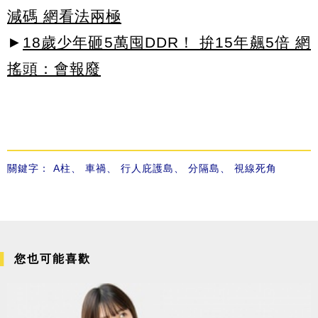
減碼 網看法兩極
►
18歲少年砸5萬囤DDR！ 拚15年飆5倍 網
搖頭：會報廢
關鍵字：
A柱
、
車禍
、
行人庇護島
、
分隔島
、
視線死角
您也可能喜歡