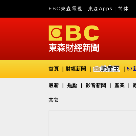
EBC東森電視
｜
東森Apps
｜
简体
首頁
財經新聞
57
最新
焦點
影音新聞
產業
其它