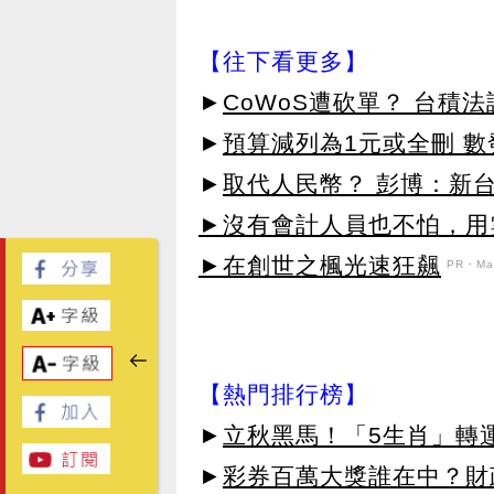
【往下看更多】
►
CoWoS遭砍單？ 台積
►
預算減列為1元或全刪 
►
取代人民幣？ 彭博：新
►沒有會計人員也不怕，用雲
►在創世之楓光速狂飆
PR・Map
【熱門排行榜】
►
立秋黑馬！「5生肖」轉
►
彩券百萬大獎誰在中？財