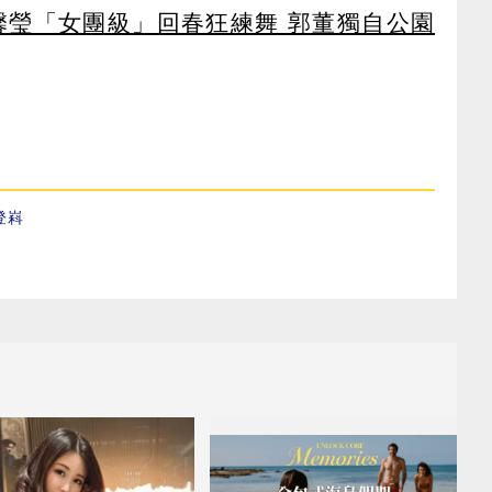
馨瑩「女團級」回春狂練舞 郭董獨自公園
登嵙