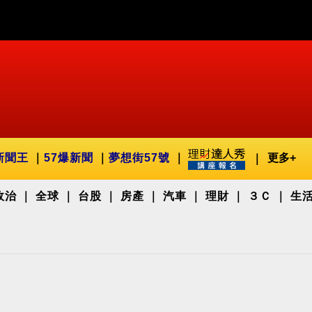
新聞王
57爆新聞
夢想街57號
更多+
政治
全球
台股
房產
汽車
理財
３Ｃ
生