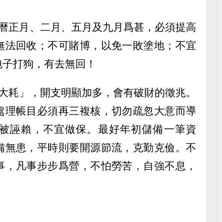
農曆正月、二月、五月及九月爲甚，必須提高
無法回收；不可賭博，以免一敗塗地；不宜
包子打狗，有去無回！
「大耗」，開支明顯加多，會有破財的徵兆。
處理帳目必須再三複核，切勿疏忽大意而導
被誣賴，不宜做保。最好年初儲備一筆資
備無患，平時則要開源節流，克勤克儉。不
事，凡事步步爲營，不怕勞苦，自強不息，