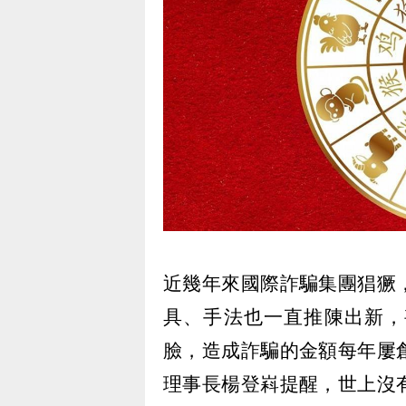
近幾年來國際詐騙集團猖獗
具、手法也一直推陳出新，
臉，造成詐騙的金額每年屢
理事長楊登嵙提醒，世上沒