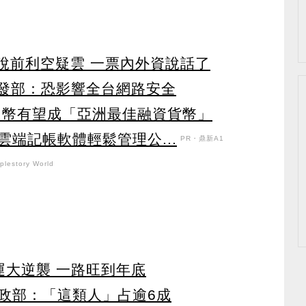
法說前利空疑雲 一票內外資說話了
數發部：恐影響全台網路安全
台幣有望成「亞洲最佳融資貨幣」
端記帳軟體輕鬆管理公...
PR・鼎新A1
lestory World
運大逆襲 一路旺到年底
政部：「這類人」占逾6成