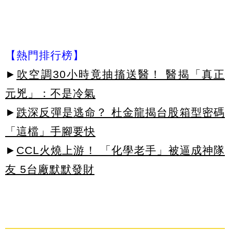
【熱門排行榜】
►
吹空調30小時竟抽搐送醫！ 醫揭「真正
元兇」：不是冷氣
►
跌深反彈是逃命？ 杜金龍揭台股箱型密碼
「這檔」手腳要快
►
CCL火燒上游！ 「化學老手」被逼成神隊
友 5台廠默默發財