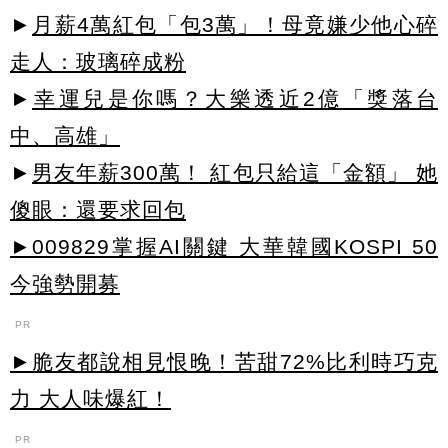
►
月薪4萬紅包「包3萬」！母竟嫌少他心碎
走人：玻璃碎成粉
►
幸運兒是你嗎？大樂透近2億「獎落台
中、高雄」
►
男友年薪300萬！ 紅包只給這「金額」 她
傻眼：還要求回包
►009829掌握AI關鍵 大華韓國KOSPI 50
今強勢開募
PR
►脆友都說相見恨晚！苦甜72%比利時巧克
力 大人味爆紅！
PR