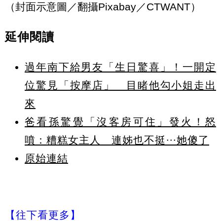
（封面示意圖／翻攝Pixabay／CTWANT）
延伸閱讀
過年南下給男友「生日驚喜」！一開定
位驚見「按摩店」 目睹他勾小姐走出
來
爸看孫驚覺「沒客房可住」發火！怒
噴：糟糕女主人 連姊也不挺⋯她傻了
原始連結
【往下看更多】