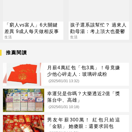
「窮人vs富人」6大關鍵
孩子選系該幫忙？ 過來人
差異 9成人每天做相反事
勸母湯：考上頂大也憂鬱
生活
生活
推薦閱讀
月薪4萬紅包「包3萬」！母竟嫌
少他心碎走人：玻璃碎成粉
(2025/01/31 13:32)
幸運兒是你嗎？大樂透近2億「獎
落台中、高雄」
(2025/01/31 10:18)
男友年薪300萬！ 紅包只給這
「金額」 她傻眼：還要求回包