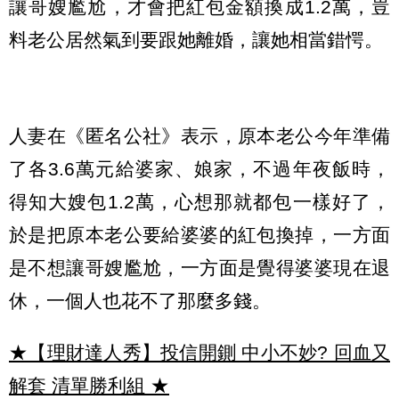
讓哥嫂尷尬，才會把紅包金額換成1.2萬，豈
料老公居然氣到要跟她離婚，讓她相當錯愕。
人妻在《匿名公社》表示，原本老公今年準備
了各3.6萬元給婆家、娘家，不過年夜飯時，
得知大嫂包1.2萬，心想那就都包一樣好了，
於是把原本老公要給婆婆的紅包換掉，一方面
是不想讓哥嫂尷尬，一方面是覺得婆婆現在退
休，一個人也花不了那麼多錢。
★【理財達人秀】投信開鍘 中小不妙? 回血又
解套 清單勝利組
★