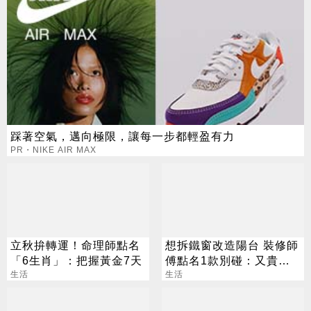
踩著空氣，邁向極限，讓每一步都輕盈有力
PR・NIKE AIR MAX
立秋拚轉運！命理師點名
想拆鐵窗改造陽台 裝修師
「6生肖」：把握黃金7天
傅點名1款別碰：又貴又
生活
違法
生活