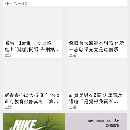
PR・哈根達斯
郵局「1新制」今上路！
錄取台大醫卻不想讀 他第
免出門就能開通 告別紙本
一志願曝光竟是這個系
不用跑臨櫃
生活
生活
窮養養不出大器孩？ 他揭
薪資是男友2倍 送筆電反
正向教育殘酷真相：藏了
遭嗆「是覺得我買不
「階級緩衝墊」
生活
起」？ 網齊勸快逃
生活