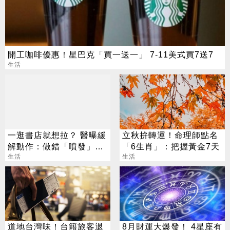
開工咖啡優惠！星巴克「買一送一」 7-11美式買7送7
生活
一逛書店就想拉？ 醫曝緩
立秋拚轉運！命理師點名
解動作：做錯「噴發」風
「6生肖」：把握黃金7天
險增
生活
生活
道地台灣味！台籍旅客退
8月財運大爆發！ 4星座有