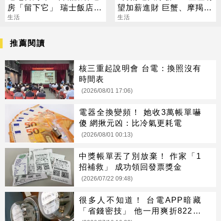
房「留下它」 瑞士飯店員
望加薪進財 巨蟹、摩羯最
工吃上癮
生活
有感
生活
推薦閱讀
核三重起說明會 台電：換照沒有
時間表
(2026/08/01 17:06)
電器全換變頻！ 她收3萬帳單嚇
傻 網揪元凶：比冷氣更耗電
(2026/08/01 00:13)
中獎帳單丟了別放棄！ 作家「1
招補救」 成功領回發票獎金
(2026/07/22 09:48)
很多人不知道！ 台電APP暗藏
「省錢密技」 他一用爽折822元