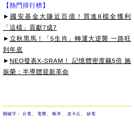
【熱門排行榜】
►
國安基金大賺近百億！買進8檔全獲利
「這檔」貢獻7成7
►
立秋黑馬！「5生肖」轉運大逆襲 一路旺
到年底
►
NEO發表X-SRAM！ 記憶體密度飆5倍 施
振榮：半導體迎新革命
關鍵字：
台電
、
電費
、
帳單
、
皮卡丘
、
缺電