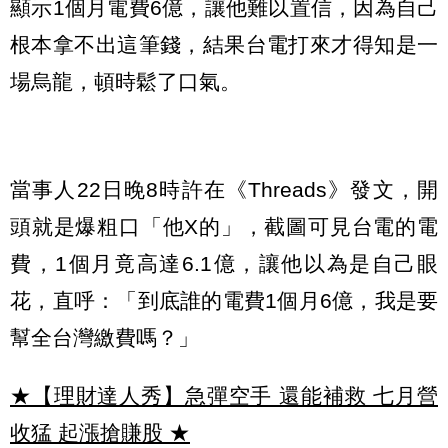
顯示1個月電費6億，讓他難以置信，因為自己
根本拿不出這筆錢，結果台電打來才得知是一
場烏龍，頓時鬆了口氣。
當事人22日晚8時許在《Threads》發文，開
頭就是爆粗口「他X的」，截圖可見台電的電
費，1個月竟高達6.1億，讓他以為是自己眼
花，直呼：「到底誰的電費1個月6億，我是要
幫全台灣繳費嗎？」
★【理財達人秀】急彈空手 還能補救 七月營
收猛 起漲搶賺股
★