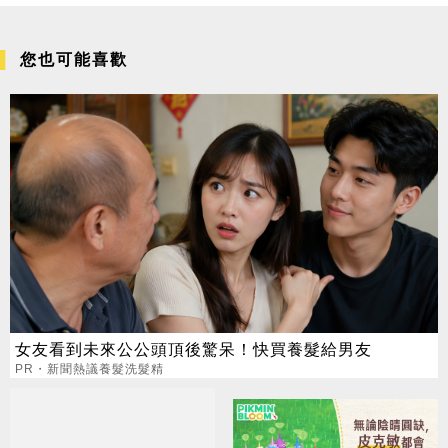
您也可能喜歡
女友看到未來公公頭頂後驚呆！快買養髮給男友
PR・新聞熱議養髮洗髮精