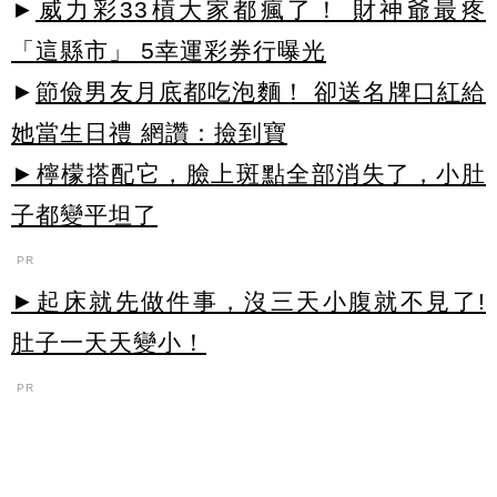
►
威力彩33槓大家都瘋了！ 財神爺最疼
「這縣市」 5幸運彩券行曝光
►
節儉男友月底都吃泡麵！ 卻送名牌口紅給
她當生日禮 網讚：撿到寶
►檸檬搭配它，臉上斑點全部消失了，小肚
子都變平坦了
PR
►起床就先做件事，沒三天小腹就不見了!
肚子一天天變小！
PR