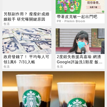
另類副作用？ 瘦瘦針成婚
帶著皮克敏一起出門吧
姻殺手 研究曝關鍵原因
PR・Pikmin Bloom
生活
政府發錢了！ 平均每人可
2度錯失救援高嘉瑜 網湧
領1萬6 7/31入帳
Google評論洗1顆星 飯店
生活
回應了
生活