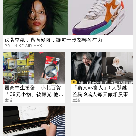
踩著空氣，邁向極限，讓每一步都輕盈有力
PR・NIKE AIR MAX
國高中生搶翻！小北百貨
「窮人vs富人」6大關鍵
「39元小物」被掃光 他跑
差異 9成人每天做相反事
3家買不到
生活
生活