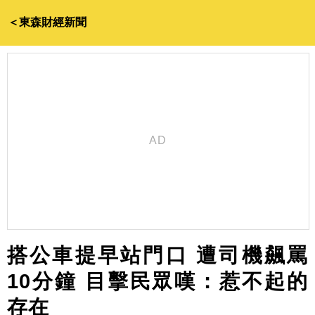
＜東森財經新聞
搭公車提早站門口 遭司機飆罵
10分鐘 目擊民眾嘆：惹不起的
存在