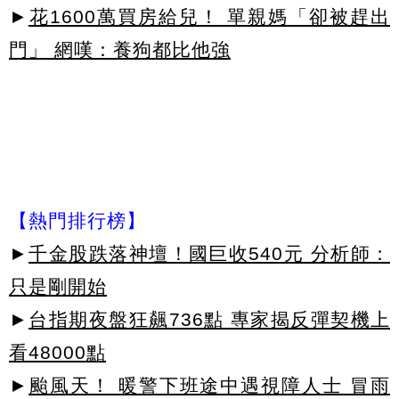
►
花1600萬買房給兒！ 單親媽「卻被趕出
門」 網嘆：養狗都比他強
【熱門排行榜】
►
千金股跌落神壇！國巨收540元 分析師：
只是剛開始
►
台指期夜盤狂飆736點 專家揭反彈契機上
看48000點
►
颱風天！ 暖警下班途中遇視障人士 冒雨