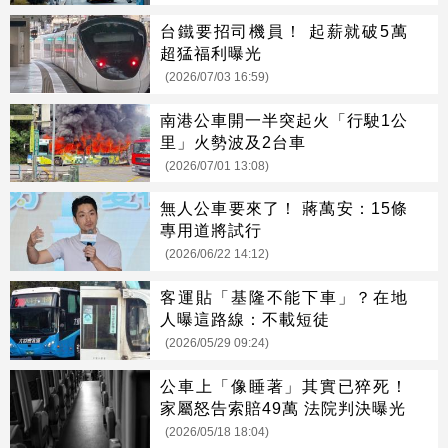
台鐵要招司機員！ 起薪就破5萬
超猛福利曝光
(2026/07/03 16:59)
南港公車開一半突起火「行駛1公
里」火勢波及2台車
(2026/07/01 13:08)
無人公車要來了！ 蔣萬安：15條
專用道將試行
(2026/06/22 14:12)
客運貼「基隆不能下車」？在地
人曝這路線：不載短徒
(2026/05/29 09:24)
公車上「像睡著」其實已猝死！
家屬怒告索賠49萬 法院判決曝光
(2026/05/18 18:04)