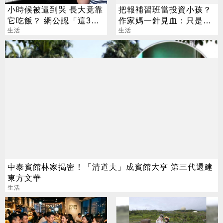
小時候被逼到哭 長大竟靠
把報補習班當投資小孩？
它吃飯？ 網公認「這3
作家媽一針見血：只是圖
招」最划算
生活
心安
生活
中泰賓館林家揭密！「清道夫」成賓館大亨 第三代還建
東方文華
生活