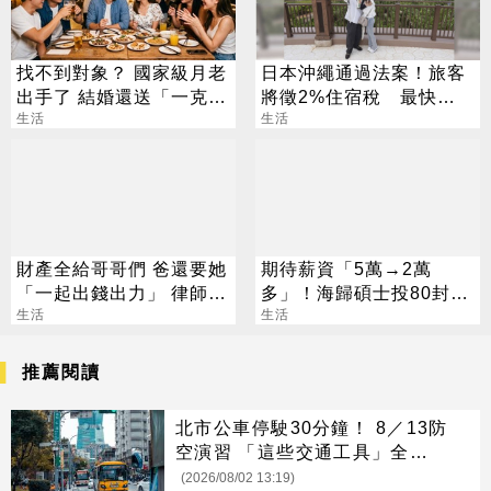
找不到對象？ 國家級月老
日本沖繩通過法案！旅客
出手了 結婚還送「一克拉
將徵2%住宿稅 最快
鑽戒」
生活
2026年上路
生活
財產全給哥哥們 爸還要她
期待薪資「5萬→2萬
「一起出錢出力」 律師說
多」！海歸碩士投80封履
話了
生活
歷沒上岸：連香蕉都不給
生活
推薦閱讀
北市公車停駛30分鐘！ 8／13防
空演習 「這些交通工具」全面管
制
(2026/08/02 13:19)