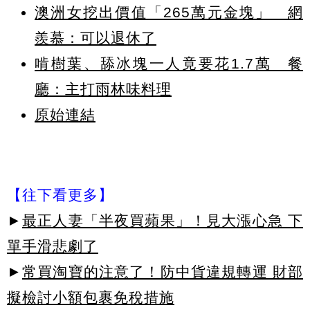
澳洲女挖出價值「265萬元金塊」 網
羨慕：可以退休了
啃樹葉、舔冰塊一人竟要花1.7萬 餐
廳：主打雨林味料理
原始連結
【往下看更多】
►
最正人妻「半夜買蘋果」！見大漲心急 下
單手滑悲劇了
►
常買淘寶的注意了！防中貨違規轉運 財部
擬檢討小額包裹免稅措施