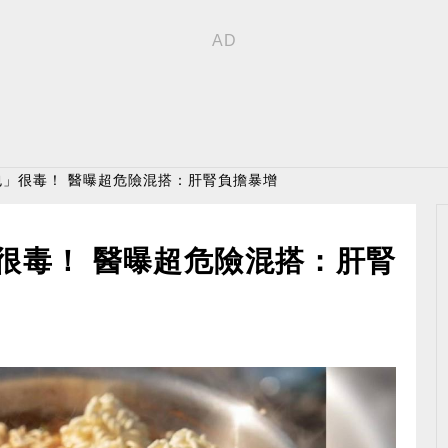
包」很毒！ 醫曝超危險混搭：肝腎負擔暴增
很毒！ 醫曝超危險混搭：肝腎