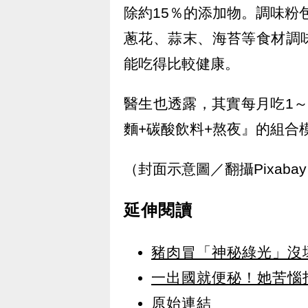
除約15％的添加物。調味粉
蔥花、蒜末、海苔等食材調
能吃得比較健康。
醫生也透露，其實每月吃1
麵+碳酸飲料+熬夜』的組合
（封面示意圖／翻攝Pixaba
延伸閱讀
豬肉冒「神秘綠光」沒
一出國就便秘！她苦惱
原始連結