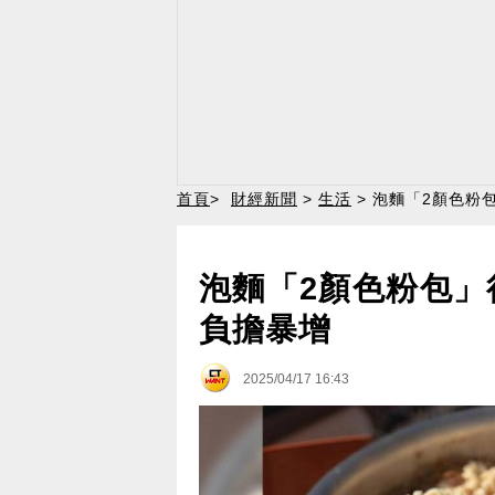
首頁
>
財經新聞
>
生活
> 泡麵「2顏色粉
泡麵「2顏色粉包」
負擔暴增
2025/04/17 16:43