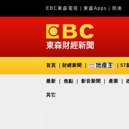
EBC東森電視
｜
東森Apps
｜
简体
首頁
財經新聞
57
最新
焦點
影音新聞
產業
其它