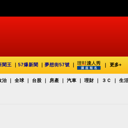
新聞王
57爆新聞
夢想街57號
更多+
政治
全球
台股
房產
汽車
理財
３Ｃ
生