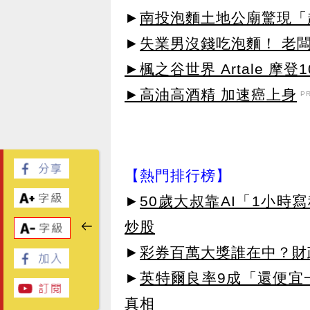
►
南投泡麵土地公廟驚現「
►
失業男沒錢吃泡麵！ 老
►楓之谷世界 Artale 摩登
►高油高酒精 加速癌上身
P
【熱門排行榜】
►
50歲大叔靠AI「1小時
炒股
►
彩券百萬大獎誰在中？財
►
英特爾良率9成「還便宜
真相