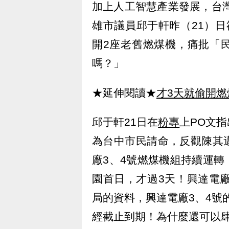
加上人工智慧產業發展，台灣
雄市議員邱于軒昨（21）
開2座老舊燃煤機，痛批「
嗎？」
★延伸閱讀★
才3天就偷開燃
邱于軒21日在
粉專
上PO文
為台中市民請命，反觀陳其
廠3、4號燃煤機組持續運轉
園首日，才過3天！興達電
局的資料，興達電廠3、4號的
經截止到期！為什麼還可以