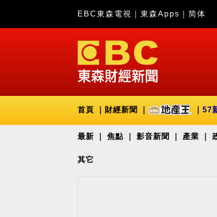
EBC東森電視
｜
東森Apps
｜
简体
首頁
財經新聞
57
最新
焦點
影音新聞
產業
其它