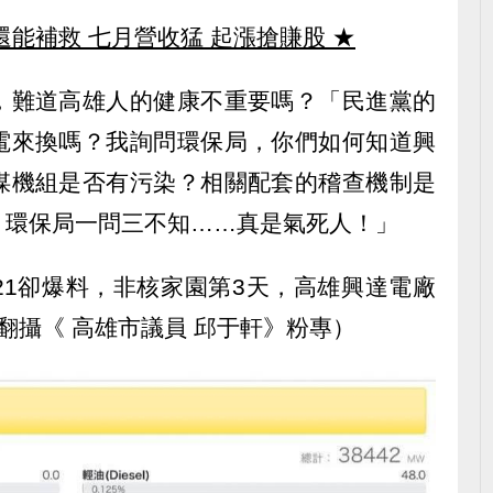
還能補救 七月營收猛 起漲搶賺股
★
，難道高雄人的健康不重要嗎？「民進黨的
電來換嗎？我詢問環保局，你們如何知道興
煤機組是否有污染？相關配套的稽查機制是
？環保局一問三不知……真是氣死人！」
21卻爆料，非核家園第3天，高雄興達電廠
翻攝《 高雄市議員 邱于軒》粉專）