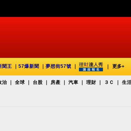
新聞王
57爆新聞
夢想街57號
更多+
政治
全球
台股
房產
汽車
理財
３Ｃ
生