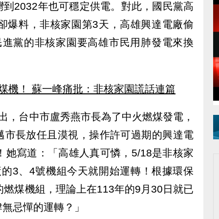
到2032年也可穩定供電。對此，國民黨高
日卻爆料，非核家園第3天，高雄興達電廠偷
民進黨的非核家園要高雄市民用肺發電來換
煤機！ 蘇一峰痛批：非核家園謊話連篇
指出，台中市盧秀燕市長為了中火燃煤發電，
邁市長放任且漠視，操作許可過期的興達電
！她寫道：「高雄人真可憐，5/18是非核家
廠的3、4號機組今天就開始運轉！根據環保
燃煤機組，理論上在113年的9月30日就已
肆無忌憚的運轉？」