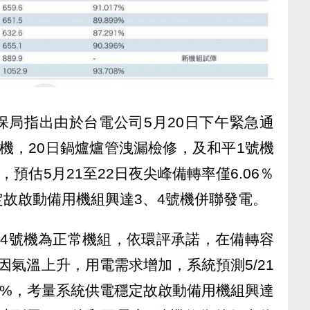
保局指出由於台電公司5月20日下午緊急通
機，20日鍋爐爐管洩漏檢修，及和平1號機
，預估5月21至22日夜尖峰備轉率僅6.06％
穩定故啟動備用機組興達3、4號機併聯發電。
、4號機為正常機組，依環評承諾，在備轉容
因氣溫上升，用電需求增加，系統預測5/21
8%，考量系統供電穩定故啟動備用機組興達