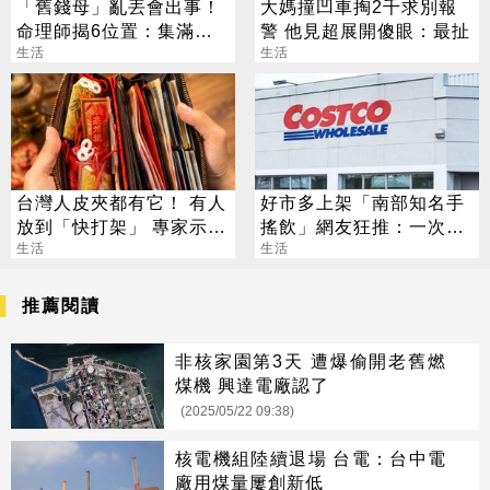
「舊錢母」亂丟會出事！
大媽撞凹車掏2千求別報
命理師揭6位置：集滿生
警 他見超展開傻眼：最扯
肖力量大
生活
生活
台灣人皮夾都有它！ 有人
好市多上架「南部知名手
放到「快打架」 專家示
搖飲」網友狂推：一次扛
警：會過期
生活
3箱才尊重
生活
推薦閱讀
非核家園第3天 遭爆偷開老舊燃
煤機 興達電廠認了
(2025/05/22 09:38)
核電機組陸續退場 台電：台中電
廠用煤量屢創新低