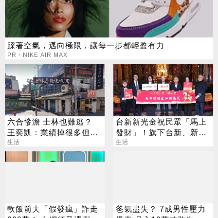
踩著空氣，邁向極限，讓每一步都輕盈有力
PR・NIKE AIR MAX
六合慘澹 士林也難逃？
台新新光金祝民眾「馬上
王奕凱：業績掉很多但活
發財」！旗下台新、新光
力仍在
生活
銀行發送發財金
生活
軟飯前夫「假發瘋」詐走
爸氣盡失？ 7成男性壓力