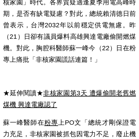
核家園」時代。各界質疑適逢夏季用電高峰時
期，是否有缺電疑慮？對此，總統賴清德日前
曾表示，台灣2032年以前穩定供電無慮。昨
（21）日卻有議員爆料高雄興達電廠偷開燃煤
機。對此，胸腔科醫師蘇一峰今（22）日在粉
專上痛批「非核家園謊話連篇！」
★延伸閱讀★
非核家園第3天 遭爆偷開老舊燃
煤機 興達電廠認了
蘇一峰醫師在
粉專
上PO文「總統才剛保證電
力充足，非核家園被抓包因電力不足，廢止機