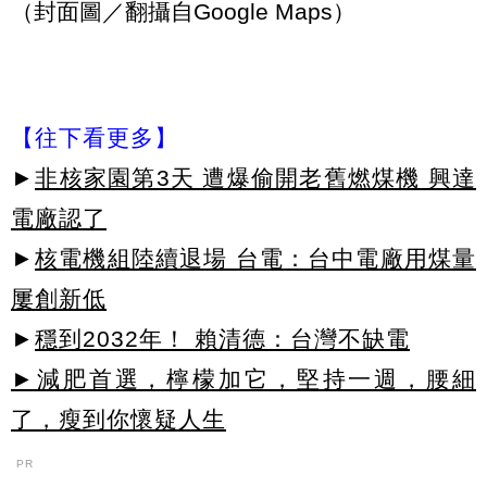
（封面圖／翻攝自Google Maps）
【往下看更多】
►
非核家園第3天 遭爆偷開老舊燃煤機 興達
電廠認了
►
核電機組陸續退場 台電：台中電廠用煤量
屢創新低
►
穩到2032年！ 賴清德：台灣不缺電
►減肥首選，檸檬加它，堅持一週，腰細
了，瘦到你懷疑人生
PR