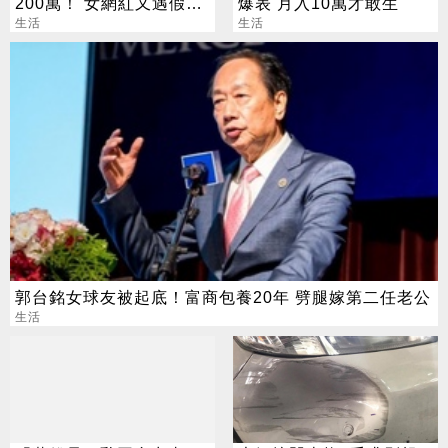
200萬！ 女網紅又遇假富
爆表 月入10萬才敢生
豪 養套殺噴2千萬
生活
生活
郭台銘女球友被起底！富商包養20年 劈腿嫁第二任老公
生活