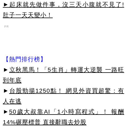
►起床就先做件事，沒三天小腹就不見了!
肚子一天天變小！
PR
【熱門排行榜】
►
立秋黑馬！「5生肖」轉運大逆襲 一路旺
到年底
►
台股勁揚1250點！ 網見外資買超驚：有
人在逃
►
50歲大叔靠AI「1小時寫程式」！ 報酬
14%碾壓標普 直接辭職去炒股