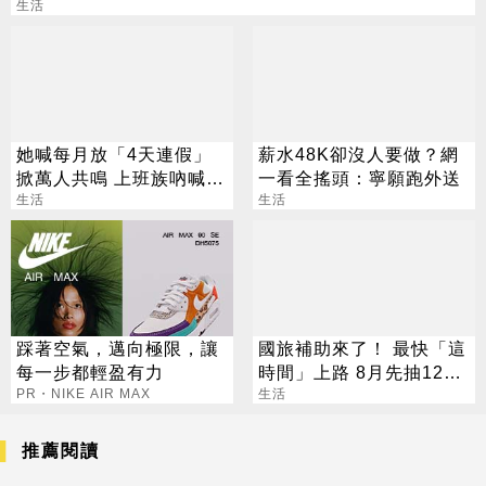
生活
她喊每月放「4天連假」
薪水48K卻沒人要做？網
掀萬人共鳴 上班族吶喊：
一看全搖頭：寧願跑外送
這樣才活得像人
生活
生活
踩著空氣，邁向極限，讓
國旅補助來了！ 最快「這
每一步都輕盈有力
時間」上路 8月先抽1200
PR・NIKE AIR MAX
元住宿金
生活
推薦閱讀