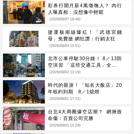
彩券行開月薪4萬徵嘸人？ 內行
人曝真相：沒想像中輕鬆
(2026/08/07 16:48)
捷運板南線爆紅！「武德宮錢
母」免費搶 網狂讚：行銷太狂
(2026/08/03 15:51)
北市公車停駛30分鐘！ 8／13防
空演習 「這些交通工具」全面管
制
(2026/08/02 13:19)
時代的眼淚！「知名大飯店」20
年租約到期 8／1熄燈
(2026/08/01 17:21)
台北4大商圈爆空店潮？ 網揪致
命傷：百貨公司完勝
(2026/08/01 15:29)