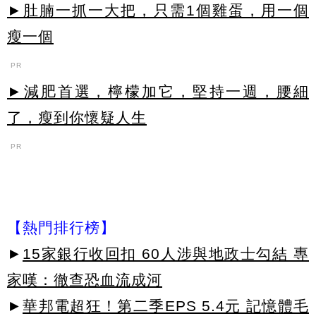
►肚腩一抓一大把，只需1個雞蛋，用一個
瘦一個
PR
►減肥首選，檸檬加它，堅持一週，腰細
了，瘦到你懷疑人生
PR
【熱門排行榜】
►
15家銀行收回扣 60人涉與地政士勾結 專
家嘆：徹查恐血流成河
►
華邦電超狂！第二季EPS 5.4元 記憶體毛