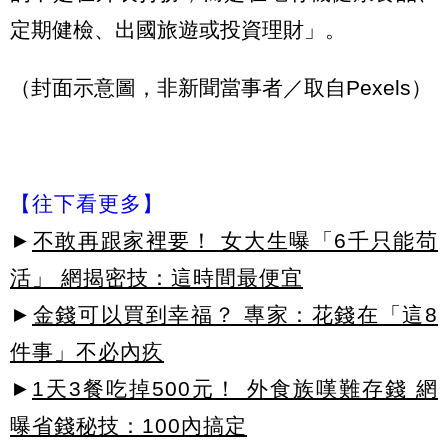
定期健檢、出國旅遊或投資理財」。
（封面示意圖，非新聞當事者／取自Pexels）
【往下看更多】
►
不敢再跟家裡要！ 女大生曝「6千只能苟
活」 網揭密技：這時間最便宜
►
金錢可以買到幸福？ 專家：花錢在「這8
件事」不必內疚
►
1天3餐吃掉500元！ 外食族嘆難存錢 網
曝省錢秘技：100內搞定