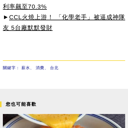
利率飆至70.3%
►
CCL火燒上游！ 「化學老手」被逼成神隊
友 5台廠默默發財
關鍵字：
薪水
、
消費
、
台北
您也可能喜歡