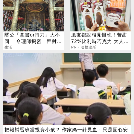
關公「拿書or持刀」大不
脆友都說相見恨晚！苦甜
同！ 命理師揭密：拜對大
72%比利時巧克力 大人味
加分、拜錯恐虧本
生活
爆紅！
PR・哈根達斯
把報補習班當投資小孩？ 作家媽一針見血：只是圖心安