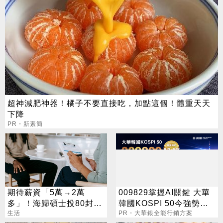
超神減肥神器！橘子不要直接吃，加點這個！體重天天
下降
PR・新素簡
期待薪資「5萬→2萬
009829掌握AI關鍵 大華
多」！海歸碩士投80封履
韓國KOSPI 50今強勢開
歷沒上岸：連香蕉都不給
生活
募
PR・大華銀全能行銷方案