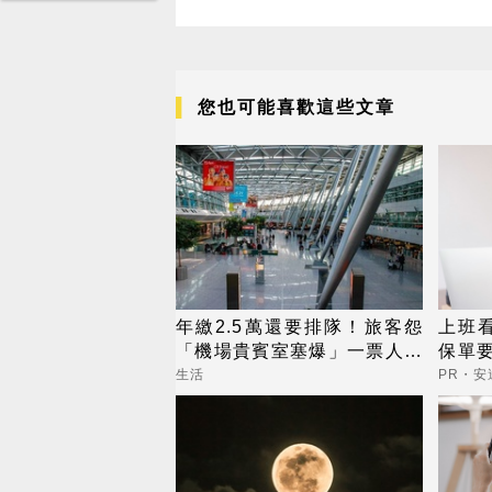
您也可能喜歡這些文章
年繳2.5萬還要排隊！旅客怨
上班看
「機場貴賓室塞爆」一票人共
保單
鳴
睛險
生活
PR・安