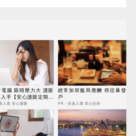
電腦 眼睛壓力大 護眼
經常加班飯局應酬 癌症暴發
要入手【安心護眼定期眼
戶
】
達人壽 安心護眼
PR・安達人壽 安心抗癌