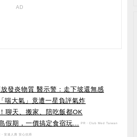
釋放發炎物質 醫示警：走下坡還無感
員「喘大氣」竟遭一星負評氣炸
！聊天、搬家、陪吃飯都OK
假期，一價搞定食宿玩...
PR・Club Med Taiwan
R・安達人壽 安心抗癌