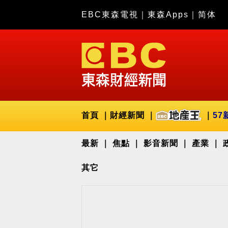
EBC東森電視
｜
東森Apps
｜
简体
首頁
財經新聞
57
最新
焦點
影音新聞
產業
其它