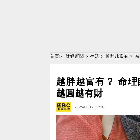
首頁
>
財經新聞
>
生活
> 越胖越富有？ 
越胖越富有？ 命理
越圓越有財
2025/06/12 17:26