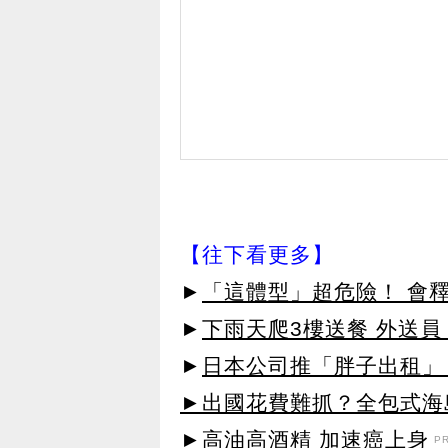
【往下看更多】
►
「這體型」超危險！ 會
►
下雨天爬3樓送餐 外送
►
日本公司推「胖子出租」
►出國花費難抓？全包式海島
►高油高酒精 加速癌上身
P