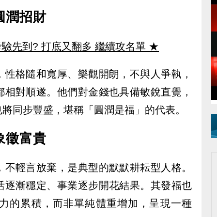
圓潤招財
驗先到? 打底又翻多 繼續攻名單
★
，性格隨和寬厚、樂觀開朗，不與人爭執，
都相對順遂。他們對金錢也具備敏銳直覺，
也將同步豐盛，堪稱「圓潤是福」的代表。
象徵富貴
，不輕言放棄，是典型的默默耕耘型人格。
活逐漸穩定、事業逐步開花結果。其發福也
力的累積，而非單純體重增加，呈現一種