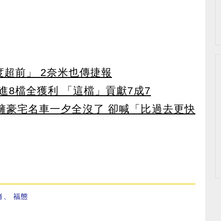
度超前」 2奈米也傳捷報
8檔全獲利 「這檔」貢獻7成7
坐擁豪宅名車一夕全沒了 卻喊「比過去更快
肖
、
福態