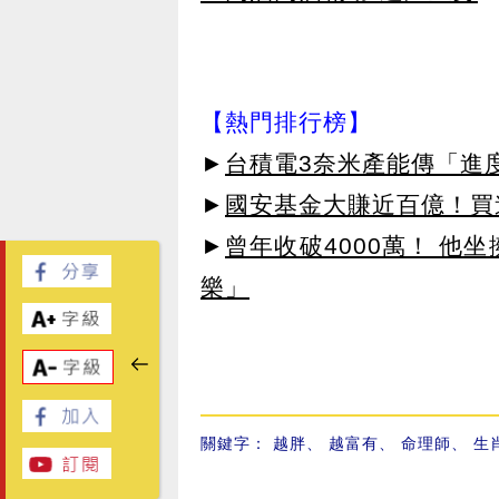
【熱門排行榜】
►
台積電3奈米產能傳「進
►
國安基金大賺近百億！買進
►
曾年收破4000萬！ 他
樂」
關鍵字：
越胖
、
越富有
、
命理師
、
生