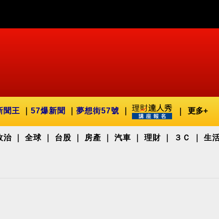
新聞王
57爆新聞
夢想街57號
更多+
政治
全球
台股
房產
汽車
理財
３Ｃ
生