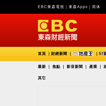
EBC東森電視
｜
東森Apps
｜
简体
首頁
財經新聞
57
最新
焦點
影音新聞
產業
其它