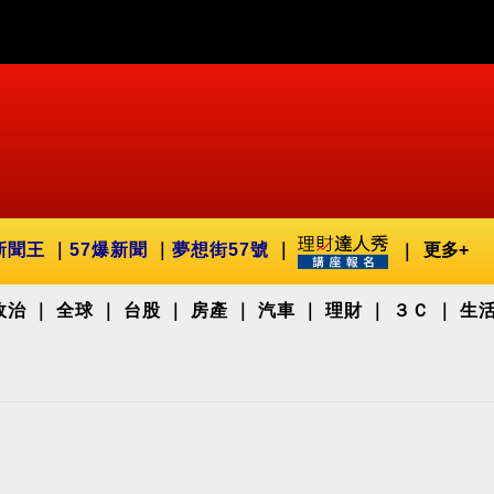
新聞王
57爆新聞
夢想街57號
更多+
政治
全球
台股
房產
汽車
理財
３Ｃ
生