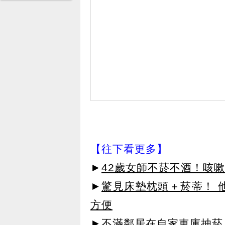
【往下看更多】
►
42歲女師不菸不酒！咳
►
驚見床墊枕頭＋菸蒂！ 
方便
►
不滿鄰居在自家車庫抽菸