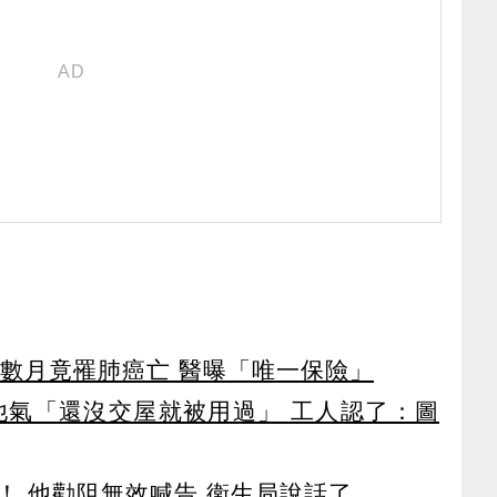
嗽數月竟罹肺癌亡 醫曝「唯一保險」
他氣「還沒交屋就被用過」 工人認了：圖
！ 他勸阻無效喊告 衛生局說話了