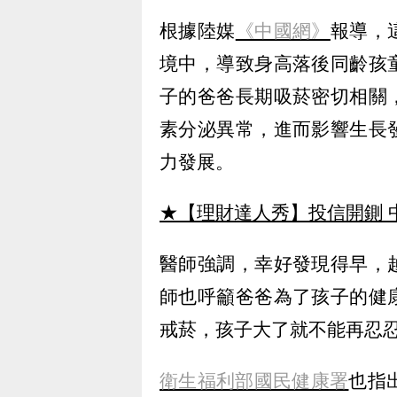
根據陸媒
《中國網》
報導，
境中，導致身高落後同齡孩
子的爸爸長期吸菸密切相關
素分泌異常，進而影響生長
力發展。
★【理財達人秀】投信開鍘 
醫師強調，幸好發現得早，
師也呼籲爸爸為了孩子的健
戒菸，孩子大了就不能再忍
衛生福利部國民健康署
也指