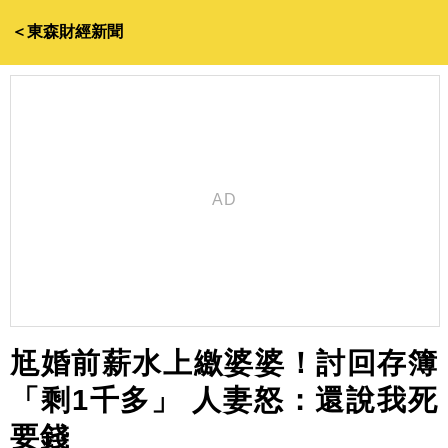
＜東森財經新聞
尪婚前薪水上繳婆婆！討回存簿
「剩1千多」 人妻怒：還說我死
要錢