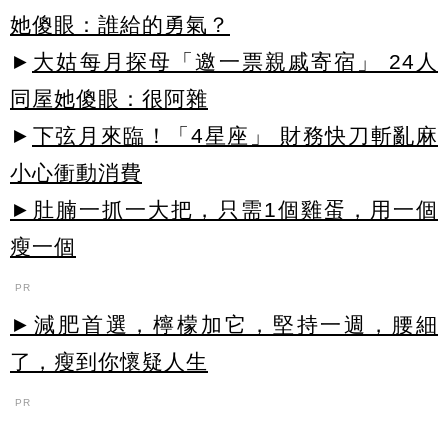
她傻眼：誰給的勇氣？
►
大姑每月探母「邀一票親戚寄宿」 24人
同屋她傻眼：很阿雜
►
下弦月來臨！「4星座」 財務快刀斬亂麻
小心衝動消費
►肚腩一抓一大把，只需1個雞蛋，用一個
瘦一個
PR
►減肥首選，檸檬加它，堅持一週，腰細
了，瘦到你懷疑人生
PR