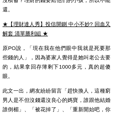
沒積蓄？理財的錢要給他們的小孩，所以不能
還。
★【理財達人秀】投信開鍘 中小不妙? 回血又
解套 清單勝利組
★
原PO說，「現在我在他們眼中我就是死要那
些錢的人」，因為婆家人覺得是她叫老公去要
的，結果拿回存簿剩下1000多元，真的超傻
眼。
此文一出，網友紛紛留言「趕快換人，這種窮
男人是不但沒錢還沒良心的媽寶，誰跟他結婚
誰倒楣」、「被花掉了」、「重新開始吧，你