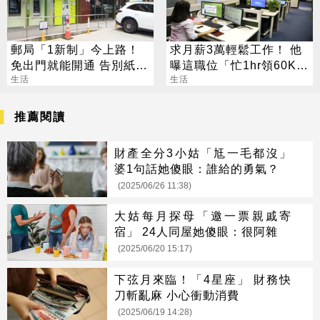
郵局「1新制」今上路！
求月薪3萬輕鬆工作！ 他
免出門就能開通 告別紙本
曝這職位「忙1hr領60K」
不用跑臨櫃
生活
網瘋問：在哪
生活
推薦閱讀
財產全分3小姑「尪一毛都沒」
婆1句話她傻眼：誰給的勇氣？
(2025/06/26 11:38)
大姑每月探母「邀一票親戚寄
宿」 24人同屋她傻眼：很阿雜
(2025/06/20 15:17)
下弦月來臨！「4星座」 財務快
刀斬亂麻 小心衝動消費
(2025/06/19 14:28)