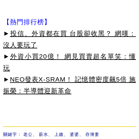
【熱門排行榜】
►
投信、外資都在買 台股卻收黑？ 網嘆：
沒人要玩了
►
外資小買20億！ 網見買賣超名單笑：懂
玩
►
NEO發表X-SRAM！ 記憶體密度飆5倍 施
振榮：半導體迎新革命
關鍵字：
老公
、
薪水
、
上繳
、
婆婆
、
存簿妻