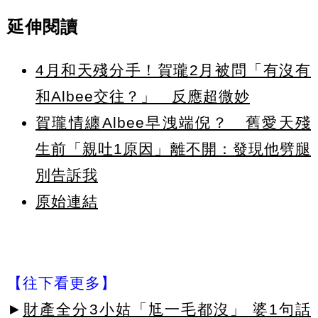
延伸閱讀
4月和天殘分手！賀瓏2月被問「有沒有
和Albee交往？」 反應超微妙
賀瓏情纏Albee早洩端倪？ 舊愛天殘
生前「親吐1原因」離不開：發現他劈腿
別告訴我
原始連結
【往下看更多】
►
財產全分3小姑「尪一毛都沒」 婆1句話