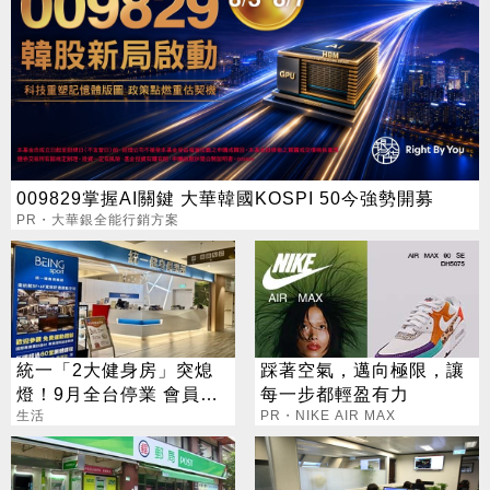
009829掌握AI關鍵 大華韓國KOSPI 50今強勢開募
PR・大華銀全能行銷方案
統一「2大健身房」突熄
踩著空氣，邁向極限，讓
燈！9月全台停業 會員退
每一步都輕盈有力
費方案一次看
生活
PR・NIKE AIR MAX