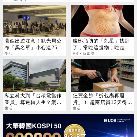
暑假出遊注意！觀光局公
腹部脂肪的「剋星」找到
布「黑名單」小心這25家
了，常吃這幾物，吃走大
旅行社
生活
肚囊，瘦出小蠻腰
PR・新素簡
私立科大到「台積電當作
狂買金飾「拆包裹再退
業員」算逆轉人生？網：
貨」！ 超商店員12天得手
識別證就完勝
生活
39萬 下場出爐
生活