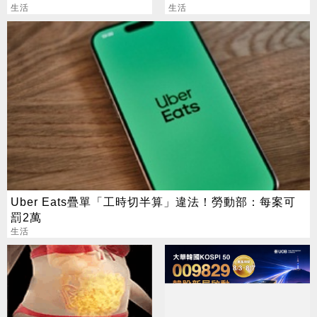
生活
嗆：別當拖油瓶
生活
Uber Eats疊單「工時切半算」違法！勞動部：每案可
罰2萬
生活