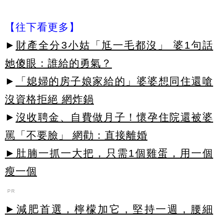
【往下看更多】
►
財產全分3小姑「尪一毛都沒」 婆1句話
她傻眼：誰給的勇氣？
►
「媳婦的房子娘家給的」婆婆想同住還嗆
沒資格拒絕 網炸鍋
►
沒收聘金、自費做月子！懷孕住院還被婆
罵「不要臉」 網勸：直接離婚
►肚腩一抓一大把，只需1個雞蛋，用一個
瘦一個
PR
►減肥首選，檸檬加它，堅持一週，腰細