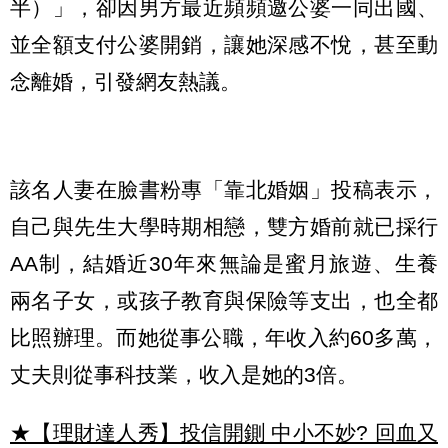
半）」，卻因男方最近頻頻邀公婆一同出國、
並全額支付公婆開銷，讓她深感不悅，甚至動
念離婚，引發網友熱議。
該名人妻在臉書粉專「靠北婚姻」投稿表示，
自己與先生大學時期相戀，雙方婚前就已採行
AA制，結婚近30年來無論是蜜月旅遊、生養
兩名子女，或孩子教育與保險等支出，也全都
比照辦理。而她從事公職，年收入約60多萬，
丈夫則從事科技業，收入是她的3倍。
★【理財達人秀】投信開鍘 中小不妙? 回血又