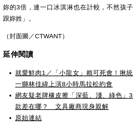
妳的3倍，連一口冰淇淋也在計較，不然孩子
跟妳姓」。
（封面圖／CTWANT）
延伸閱讀
就愛鮮肉1／「小龍女」賴可死會！揪統
一獅林佳緯上演8小時馬拉松約會
網友疑老牌橡皮擦「深藍、淺、綠色」3
款差在哪？ 文具廠商現身親解
原始連結