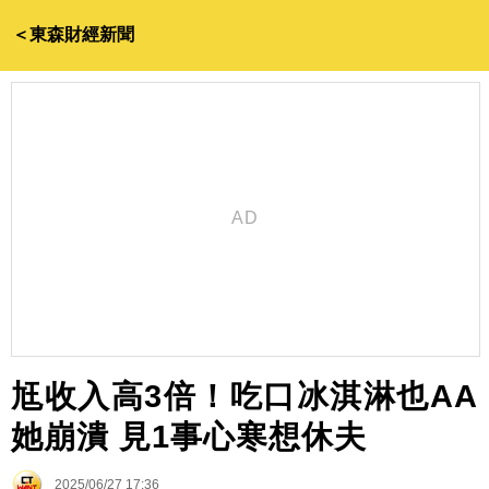
＜東森財經新聞
尪收入高3倍！吃口冰淇淋也AA
她崩潰 見1事心寒想休夫
2025/06/27 17:36