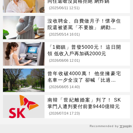
同住還嗆沒資格拒絕 網炸鍋
(2025/06/11 12:51)
沒收聘金、自費做月子！懷孕住
院還被婆罵「不要臉」 網勸：直
接離婚
(2025/05/14 16:01)
「1鄉鎮」普發5000元！ 這日開
領 低收入戶再加碼2000元
(2026/08/06 12:01)
曾年收破4000萬！ 他坐擁豪宅
名車一夕全沒了 卻喊「比過去更
快樂」
(2026/08/05 14:40)
南韓「世紀離婚案」判了！ SK
掌門人遭判要付前妻9440億韓元
(2026/07/24 17:23)
Recommended by