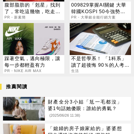
腹部脂肪的「剋星」找到
009829掌握AI關鍵 大華
了，常吃這幾物，吃走大
韓國KOSPI 50今強勢開
肚囊，瘦出小蠻腰
PR・新素簡
募
PR・大華銀全能行銷方案
踩著空氣，邁向極限，讓
不是哲學系！ 「1科系」
每一步都輕盈有力
讀了超後悔 90％的人考不
PR・NIKE AIR MAX
上證照
生活
推薦閱讀
財產全分3小姑「尪一毛都沒」
婆1句話她傻眼：誰給的勇氣？
(2025/06/26 11:38)
「媳婦的房子娘家給的」婆婆想