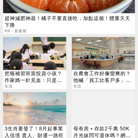
超神減肥神器！橘子不要直接吃，加點這個！體重天天
下降
PR・新素簡
把報補習班當投資小孩？
在農會工作好像蠻爽的？
作家媽一針見血：只是圖
他喊「員工比客戶多」內
心安
生活
行人曝真相
生活
3生肖要發了！8月起事業
母有房＋存款2千萬 50K
入佳境 貴人、財運一路旺
月光妹問可退休嗎？網反