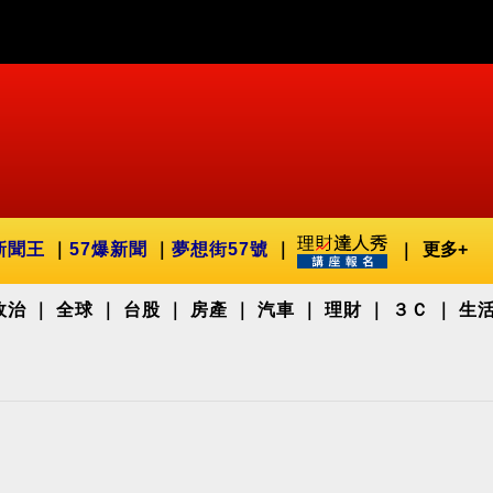
新聞王
57爆新聞
夢想街57號
更多+
政治
全球
台股
房產
汽車
理財
３Ｃ
生