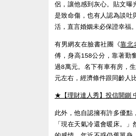
侶，讓他感到灰心。貼文曝
是致命傷，也有人認為談吐
活，直言婚姻未必保證幸福
有男網友在臉書社團《
靠北
傅，身高158公分，靠著
過8萬元。名下有車有房，
元左右，經濟條件跟同齡人
★【理財達人秀】投信開鍘 
此外，他自認擁有許多優點
「現在天氣冷還會暖床。」
的感情，年近不惑仍舊單身