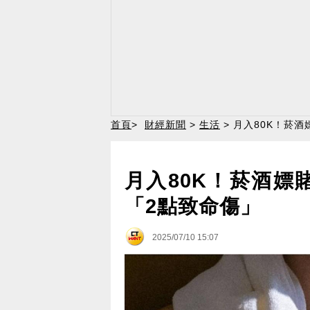
首頁
>
財經新聞
>
生活
> 月入80K！菸
月入80K！菸酒嫖
「2點致命傷」
2025/07/10 15:07