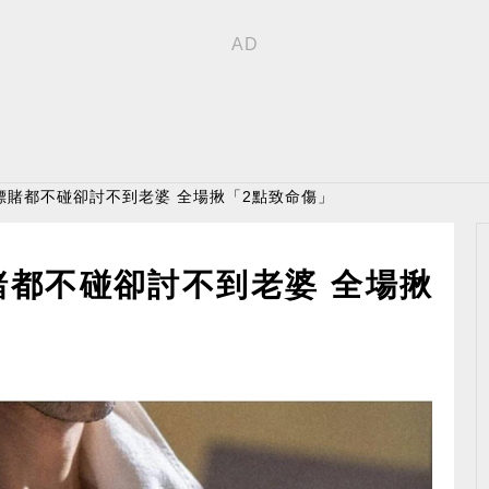
酒嫖賭都不碰卻討不到老婆 全場揪「2點致命傷」
賭都不碰卻討不到老婆 全場揪