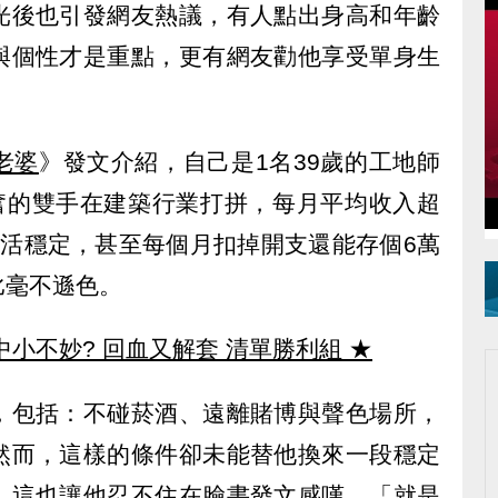
光後也引發網友熱議，有人點出身高和年齡
與個性才是重點，更有網友勸他享受單身生
。
老婆
》發文介紹，自己是1名39歲的工地師
勤奮的雙手在建築行業打拼，每月平均收入超
生活穩定，甚至每個月扣掉開支還能存個6萬
比毫不遜色。
中小不妙? 回血又解套 清單勝利組
★
，包括：不碰菸酒、遠離賭博與聲色場所，
然而，這樣的條件卻未能替他換來一段穩定
，這也讓他忍不住在臉書發文感嘆，「就是