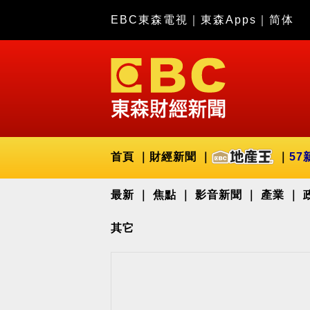
EBC東森電視
｜
東森Apps
｜
简体
首頁
財經新聞
57
最新
焦點
影音新聞
產業
其它