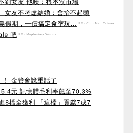
不到女友 他嘆：根本沒市場
！ 女友不考慮結婚：會抬不起頭
假期，一價搞定食宿玩...
PR・Club Med Taiwan
le 吧
PR・Maplestory Worlds
」！ 金管會說重話了
5.4元 記憶體毛利率飆至70.3%
8檔全獲利 「這檔」貢獻7成7