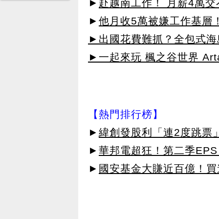
►
赴越南工作！ 月薪4萬交
►
他月收5萬被嫌工作基層
►出國花費難抓？全包式海島
►一起來玩 楓之谷世界 Arta
【熱門排行榜】
►
緯創發股利「連2度跳票
►
華邦電超狂！第二季EPS 
►
國安基金大賺近百億！買進