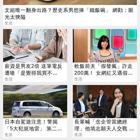
文組唯一翻身出路？歷史系男想捧「鐵飯碗」 網勸：眼
光太狹隘
生活
薪資是男友2倍 送筆電反
軟飯前夫「假發瘋」詐走
遭嗆「是覺得我買不
200萬！ 女網紅又遇假富
起」？ 網齊勸快逃
生活
豪 養套殺噴2千萬
生活
日本自駕遊注意！警揭
長輩喊「念企管當總經
「5大犯規地雷」 第二點
理」他填志願天人交戰 過
台灣人常犯
生活
來人曝殘酷真相
生活