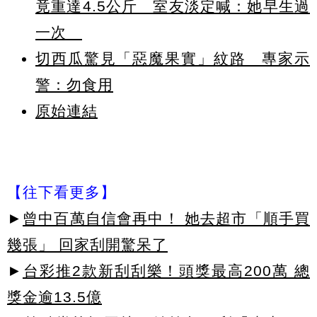
竟重達4.5公斤 室友淡定喊：她早生過
一次
切西瓜驚見「惡魔果實」紋路 專家示
警：勿食用
原始連結
【往下看更多】
►
曾中百萬自信會再中！ 她去超市「順手買
幾張」 回家刮開驚呆了
►
台彩推2款新刮刮樂！頭獎最高200萬 總
獎金逾13.5億