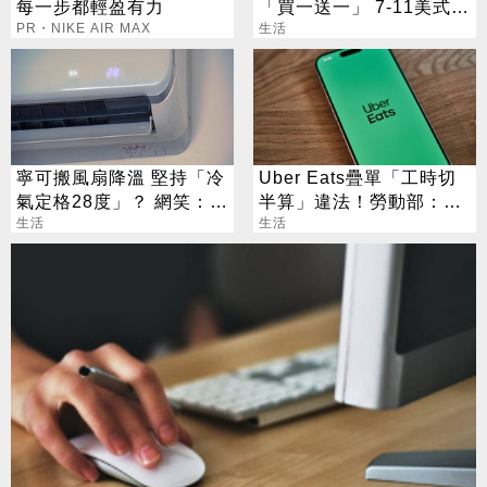
每一步都輕盈有力
「買一送一」 7-11美式買
PR・NIKE AIR MAX
7送7
生活
寧可搬風扇降溫 堅持「冷
Uber Eats疊單「工時切
氣定格28度」？ 網笑：全
半算」違法！勞動部：每
台長輩通病
生活
案可罰2萬
生活