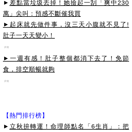
►
差點當垃圾丟掉！她撿起一刮「爽中230
萬」尖叫：預感不斷催我買
►起床就先做件事，沒三天小腹就不見了!
肚子一天天變小！
PR
►一週有感！肚子整個都消下去了！免節
食，排空順暢就夠
PR
【熱門排行榜】
►
立秋拚轉運！命理師點名「6生肖」：把