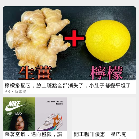
檸檬搭配它，臉上斑點全部消失了，小肚子都變平坦了
PR・新素簡
踩著空氣，邁向極限，讓
開工咖啡優惠！星巴克