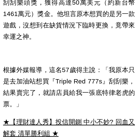
刮刮樂頭獎，獲得高達50萬美元（約新台幣
1461萬元）獎金。他坦言原本想買的是另一款
遊戲，沒想到在缺貨情況下臨時更換，竟帶來
幸運之神。
根據外媒報導，這名57歲得主說：「我原本只
是去加油站想買『Triple Red 777s』刮刮樂，
結果賣完了，就請店員給我一張底特律老虎的
票。」
★【理財達人秀】投信開鍘 中小不妙? 回血又
解套 清單勝利組
★