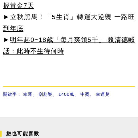
握黃金7天
►
立秋黑馬！「5生肖」轉運大逆襲 一路旺
到年底
►
明年起0~18歲「每月爽領5千」 賴清德喊
話：此時不生待何時
關鍵字：
幸運
、
刮刮樂
、
1400萬
、
中獎
、
幸運兒
您也可能喜歡