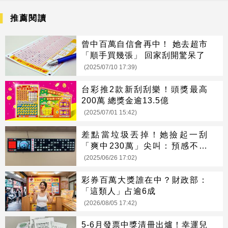
推薦閱讀
曾中百萬自信會再中！ 她去超市
「順手買幾張」 回家刮開驚呆了
(2025/07/10 17:39)
台彩推2款新刮刮樂！頭獎最高
200萬 總獎金逾13.5億
(2025/07/01 15:42)
差點當垃圾丟掉！她撿起一刮
「爽中230萬」尖叫：預感不斷
催我買
(2025/06/26 17:02)
彩券百萬大獎誰在中？財政部：
「這類人」占逾6成
(2026/08/05 17:42)
5-6月發票中獎清冊出爐！幸運兒