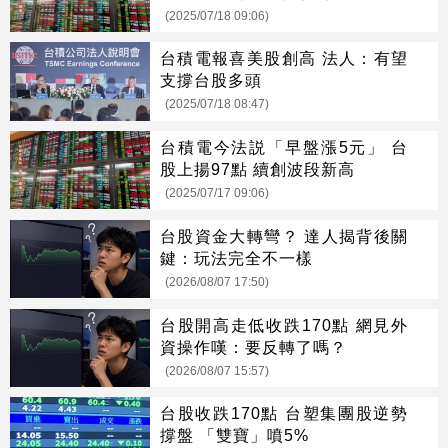
(2025/07/18 09:06)
台積電報喜美股創高 法人：有望
支撐台股多頭
(2025/07/18 08:47)
台積電今法説「早盤漲5元」 台
股上揚97點 續創波段新高
(2025/07/17 09:06)
台股資金大轉彎？ 達人揭背後關
鍵：玩法完全不一樣
(2026/08/07 17:50)
台股開高走低收跌170點 網見外
資操作嘆：要反轉了嗎？
(2026/08/07 15:57)
台股收跌170點 台塑集團股逆勢
撐盤 「雙寶」噴5%