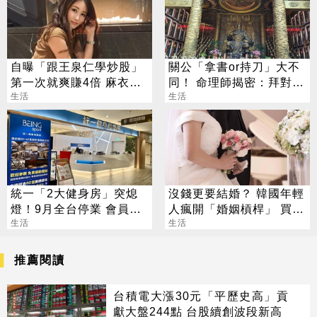
自曝「跟王泉仁學炒股」
關公「拿書or持刀」大不
第一次就爽賺4倍 麻衣：
同！ 命理師揭密：拜對大
感謝指導
生活
加分、拜錯恐虧本
生活
統一「2大健身房」突熄
沒錢更要結婚？ 韓國年輕
燈！9月全台停業 會員退
人瘋開「婚姻槓桿」 買房
費方案一次看
生活
拚翻轉階級
生活
推薦閱讀
台積電大漲30元「平歷史高」貢
獻大盤244點 台股續創波段新高