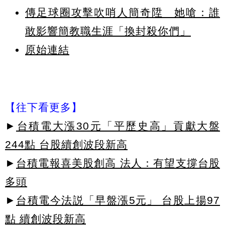
傳足球圈攻擊吹哨人簡奇陞 她嗆：誰
敢影響簡教職生涯「換封殺你們」
原始連結
【往下看更多】
►
台積電大漲30元「平歷史高」貢獻大盤
244點 台股續創波段新高
►
台積電報喜美股創高 法人：有望支撐台股
多頭
►
台積電今法説「早盤漲5元」 台股上揚97
點 續創波段新高