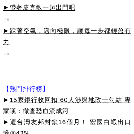
►帶著皮克敏一起出門吧
PR
►踩著空氣，邁向極限，讓每一步都輕盈有
力
PR
【熱門排行榜】
►
15家銀行收回扣 60人涉與地政士勾結 專
家嘆：徹查恐血流成河
►
遭台灣友邦封鎖16個月！ 宏國白蝦出口
慘崩43%