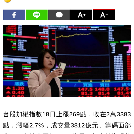
台股加權指數18日上漲269點，收在2萬3383
點，漲幅2.7%，成交量3812億元。籌碼面部