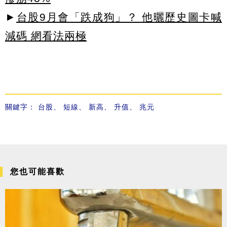
►
台股9月會「跌成狗」？ 他曬歷史圖卡喊
減碼 網看法兩極
關鍵字：
台股
、
短線
、
新高
、
升值
、
兆元
您也可能喜歡