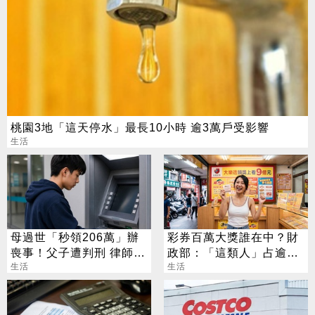
桃園3地「這天停水」最長10小時 逾3萬戶受影響
生活
母過世「秒領206萬」辦
彩券百萬大獎誰在中？財
喪事！父子遭判刑 律師：
政部：「這類人」占逾6
搶錢先下手是罪
生活
成
生活