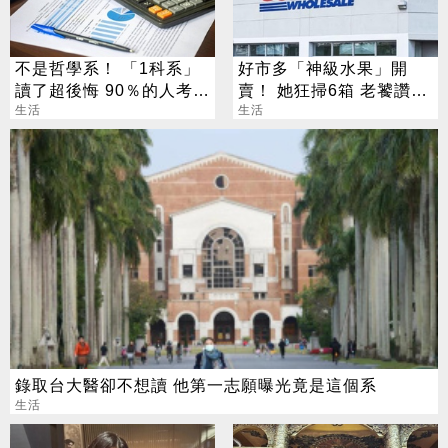
不是哲學系！ 「1科系」
好市多「神級水果」開
讀了超後悔 90％的人考不
賣！ 她狂掃6箱 老饕讚：
上證照
生活
很甜還噴汁
生活
錄取台大醫卻不想讀 他第一志願曝光竟是這個系
生活