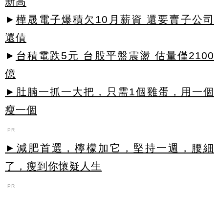
新高
►
樺晟電子爆積欠10月薪資 還要賣子公司
還債
►
台積電跌5元 台股平盤震盪 估量僅2100
億
►肚腩一抓一大把，只需1個雞蛋，用一個
瘦一個
PR
►減肥首選，檸檬加它，堅持一週，腰細
了，瘦到你懷疑人生
PR