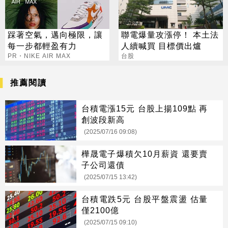
踩著空氣，邁向極限，讓
聯電爆量攻漲停！ 本土法
每一步都輕盈有力
人續喊買 目標價出爐
PR・NIKE AIR MAX
台股
推薦閱讀
台積電漲15元 台股上揚109點 再
創波段新高
(2025/07/16 09:08)
樺晟電子爆積欠10月薪資 還要賣
子公司還債
(2025/07/15 13:42)
台積電跌5元 台股平盤震盪 估量
僅2100億
(2025/07/15 09:10)