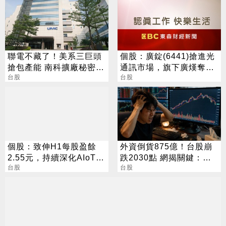
聯電不藏了！美系三巨頭
個股：廣錠(6441)搶進光
搶包產能 南科擴廠秘密曝
通訊市場，旗下廣熯奪美
光
台股
系訂單，股價連噴漲停
台股
個股：致伸H1每股盈餘
外資倒貨875億！台股崩
2.55元，持續深化AIoT、
跌2030點 網揭關鍵：沒
AI智慧監控、機器人與車
台股
人接
台股
用佈局