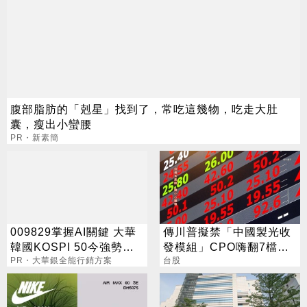
腹部脂肪的「剋星」找到了，常吃這幾物，吃走大肚
囊，瘦出小蠻腰
PR・新素簡
009829掌握AI關鍵 大華
傳川普擬禁「中國製光收
韓國KOSPI 50今強勢開
發模組」CPO嗨翻7檔攻
募
PR・大華銀全能行銷方案
漲停
台股