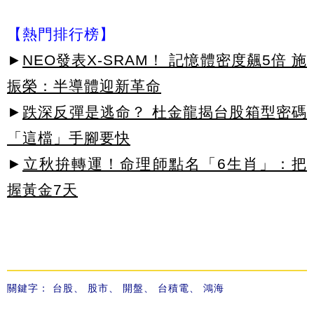
【熱門排行榜】
►
NEO發表X-SRAM！ 記憶體密度飆5倍 施
振榮：半導體迎新革命
►
跌深反彈是逃命？ 杜金龍揭台股箱型密碼
「這檔」手腳要快
►
立秋拚轉運！命理師點名「6生肖」：把
握黃金7天
關鍵字：
台股
、
股市
、
開盤
、
台積電
、
鴻海