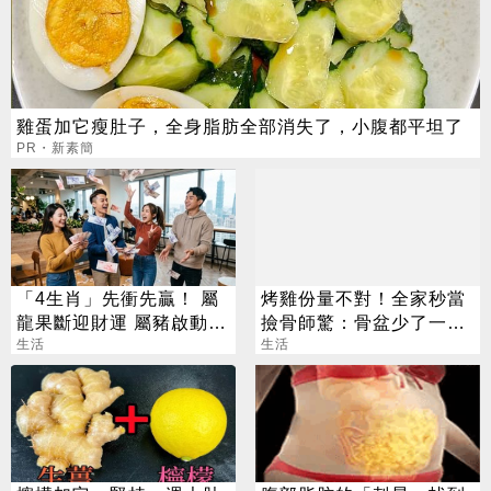
雞蛋加它瘦肚子，全身脂肪全部消失了，小腹都平坦了
PR・新素簡
「4生肖」先衝先贏！ 屬
烤雞份量不對！全家秒當
龍果斷迎財運 屬豬啟動財
撿骨師驚：骨盆少了一大
富迴圈
生活
截
生活