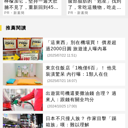
檸檬加它，堅持一週大肚
腹部脂肪的「剋星」找到
腩不見了，重新回到45公
了，常吃這幾物，吃走大
斤
PR・新素簡
肚囊，瘦出小蠻腰
PR・新素簡
推薦閱讀
「這東西」別在機場買！ 價差超
過2000日圓 旅遊達人曝內幕
(2025/07/22 11:51)
東京住飯店「1晚僅6百」！ 他見
裝潢驚呆 內行曝：1類人在住
(2025/07/21 16:07)
出遊當司機還要攤油錢 合理？ 過
來人：跟錢有關全均分
(2024/10/25 17:00)
日本不只撞人族？ 作家目擊「踢
箱族」嘆：難以理解