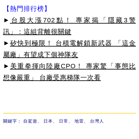
【熱門排行榜】
►
台股大漲702點！ 專家揭「隱藏3警
訊」：這組背離很關鍵
►
矽快到極限！ 台積電解鎖新武器 「這金
屬廠」有望成下個神隊友
►
美重拳揮向陸廠CPO！ 專家驚「事態比
想像嚴重」 台廠受惠梯隊一次看
關鍵字：
自駕遊
、
日本
、
日常
、
地雷
、
台灣人