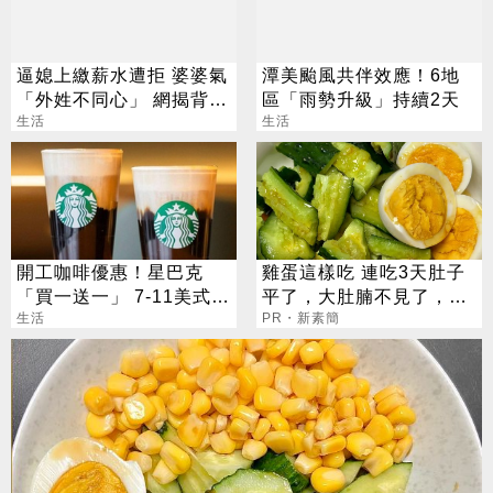
逼媳上繳薪水遭拒 婆婆氣
潭美颱風共伴效應！6地
「外姓不同心」 網揭背後
區「雨勢升級」持續2天
目的
生活
生活
開工咖啡優惠！星巴克
雞蛋這樣吃 連吃3天肚子
「買一送一」 7-11美式買
平了，大肚腩不見了，脂
7送7
生活
肪沒了！
PR・新素簡