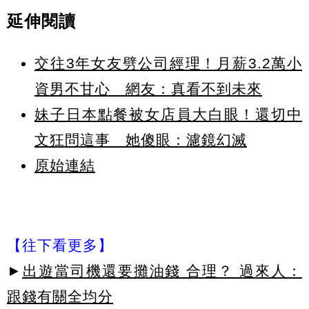
延伸閱讀
交往3年女友劈公司經理！月薪3.2萬小
資男不甘心 網友：真看不到未來
妹子日本點餐被女店員大白眼！還切中
文狂問這事 她傻眼：濾鏡幻滅
原始連結
【往下看更多】
►
出遊當司機還要攤油錢 合理？ 過來人：
跟錢有關全均分