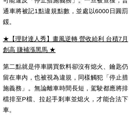
可能違反「停止措施義務」。一旦被查獲，普
通車將被記1點違規點數，並處以6000日圓罰
鍰。
★【理財達人秀】畫風逆轉 營收給利 台積7月
創高 賺補漲黑馬
★
第二點就是停車購買飲料卻沒有熄火、鑰匙仍
留在車內，也被視為違規，同樣觸犯「停止措
施義務」。無論離車時間長短，駕駛都應將排
檔排至P檔、拉起手剎車並熄火，才能合法下
車。