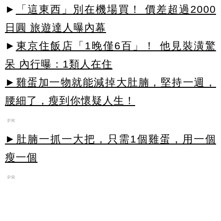
►
「這東西」別在機場買！ 價差超過2000
日圓 旅遊達人曝內幕
►
東京住飯店「1晚僅6百」！ 他見裝潢驚
呆 內行曝：1類人在住
►雞蛋加一物就能減掉大肚腩，堅持一週，
腰細了，瘦到你懷疑人生！
PR
►肚腩一抓一大把，只需1個雞蛋，用一個
瘦一個
PR