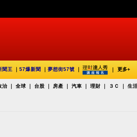
新聞王
57爆新聞
夢想街57號
更多+
政治
全球
台股
房產
汽車
理財
３Ｃ
生