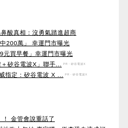
揭鼻酸真相：沒勇氣踏進超商
中200萬」 幸運門市曝光
49元買早餐」幸運門市曝光
＋矽谷電波X」聯手...
PR・矽谷電波X
定：矽谷電波 X ...
PR・矽谷電波X
」！ 金管會說重話了