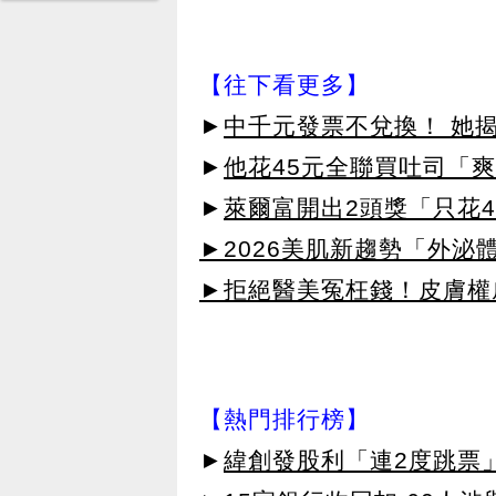
【往下看更多】
►
中千元發票不兌換！ 她
►
他花45元全聯買吐司「爽
►
萊爾富開出2頭獎「只花
►2026美肌新趨勢「外泌體
►拒絕醫美冤枉錢！皮膚權威指
【熱門排行榜】
►
緯創發股利「連2度跳票