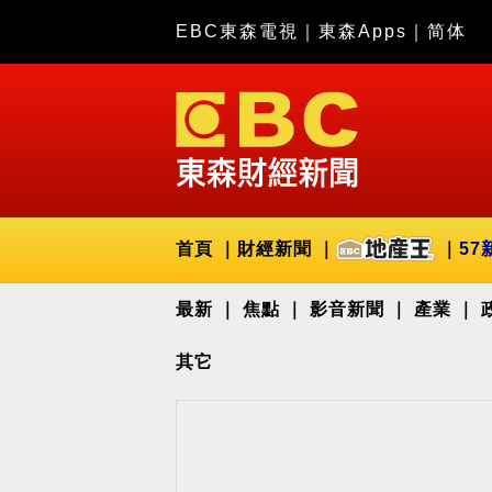
EBC東森電視
｜
東森Apps
｜
简体
首頁
財經新聞
57
最新
焦點
影音新聞
產業
其它