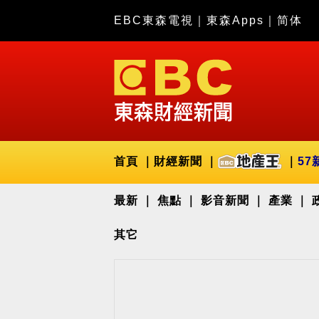
EBC東森電視
｜
東森Apps
｜
简体
首頁
財經新聞
57
最新
焦點
影音新聞
產業
其它