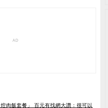
「焢肉飯套餐」 百元有找網大讚：很可以