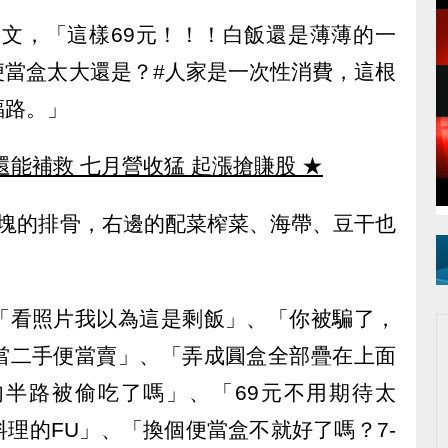
發文，「這樣69元！！！白飯還是薄薄的一
便當盒太大還是？#人家是一次性消費，這根
福路。」
還能補救 七月營收猛 起漲搶賺股
★
切塊的排骨，右邊的配菜榨菜、海帶、豆干也
「看照片我以為這是剩飯」、「你被騙了，
當二手便當賣」、「弄成圓盒全部疊在上面
半路被偷吃了嗎」、「69元不用期待太
理的FU」、「換個便當盒不就好了嗎？7-