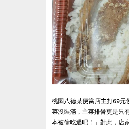
桃園八德某便當店主打69元
菜沒裝滿，主菜排骨更是只
本被偷吃過吧！」對此，店