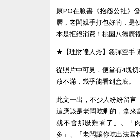
原PO在臉書《抱怨公社》
層，老闆親手打包好的，是
本是拒絕消費！桃園八德廣
★【理財達人秀】急彈空手 
從照片中可見，便當有4塊
放不滿，幾乎能看到盒底。
此文一出，不少人紛紛留言
這應該是老闆吃剩的，拿來
就不會那麼難看了」、「肉
多」、「老闆讓你吃出法國料