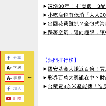
►
凍漲30年！ 排骨飯「3
►
小吃店也有低消「大人20
►出國花費難抓？全包式海島
►踩著空氣，邁向極限，讓
【熱門排行榜】
►
國安基金大賺近百億！買進
►
彩券百萬大獎誰在中？財
►
台積電3奈米產能傳「進