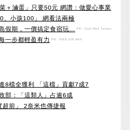
配菜＋滷蛋」只要50元 網讚：做愛心事業
0、小孩100」 網看法兩極
假期，一價搞定食宿玩...
PR・Club Med Taiwan
每一步都輕盈有力
PR・NIKE AIR MAX
8檔全獲利 「這檔」貢獻7成7
政部：「這類人」占逾6成
度超前」 2奈米也傳捷報