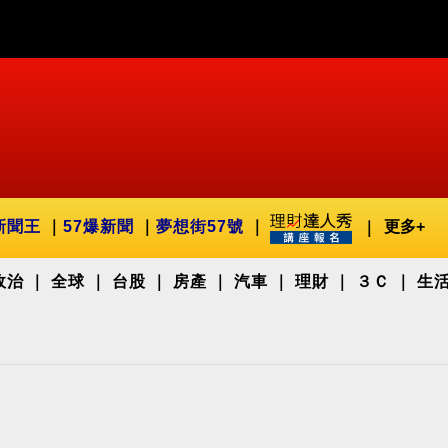
新聞王
57爆新聞
夢想街57號
更多+
政治
全球
台股
房產
汽車
理財
３Ｃ
生