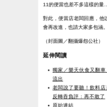
11的便當也差不多這樣的量
對此，便當店老闆回應，他
會再改進，也請大家多包涵
（封面圖／翻攝爆怨公社）
延伸閱讀
獨家／樂天伙食又翻車
流出
老闆說了要聽！飲料店
反轉吞負評：再不敢了
原始連結