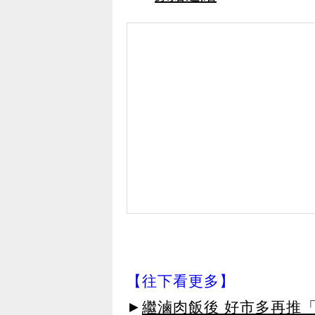
【往下看更多】
►
繼滷肉飯後 好市多再推