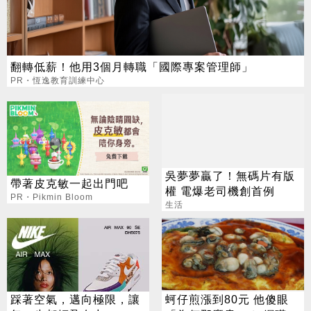
翻轉低薪！他用3個月轉職「國際專案管理師」
PR・恆逸教育訓練中心
吳夢夢贏了！無碼片有版
帶著皮克敏一起出門吧
權 電爆老司機創首例
PR・Pikmin Bloom
生活
踩著空氣，邁向極限，讓
蚵仔煎漲到80元 他傻眼