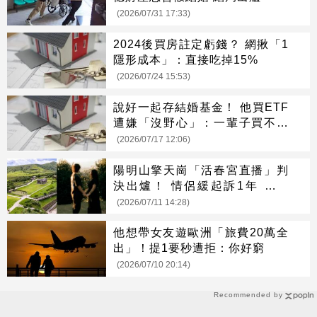
(2026/07/31 17:33)
2024後買房註定虧錢？ 網揪「1
隱形成本」：直接吃掉15%
(2026/07/24 15:53)
說好一起存結婚基金！ 他買ETF
遭嫌「沒野心」：一輩子買不起
房
(2026/07/17 12:06)
陽明山擎天崗「活春宮直播」判
決出爐！ 情侶緩起訴1年 須做
「這件事」
(2026/07/11 14:28)
他想帶女友遊歐洲「旅費20萬全
出」！提1要秒遭拒：你好窮
(2026/07/10 20:14)
Recommended by