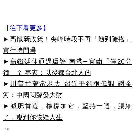
【往下看更多】
►
高鐵新政策！尖峰時段不再「隨到隨搭」
實行時間曝
►
高鐵延伸通過環評 南港⭢宜蘭「僅20分
鐘」？ 專家：以後都台北人的
►
川普忙著當老大 習近平卻很低調 謝金
河：中國悶聲發大財
►減肥首選，檸檬加它，堅持一週，腰細
了，瘦到你懷疑人生
PR