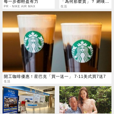
每一步都輕盈有力
「為何那麼貴」？ 網嘆：
PR・NIKE AIR MAX
早改自己煎
生活
開工咖啡優惠！星巴克「買一送一」 7-11美式買7送7
生活