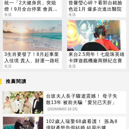
統一「2大健身房」突熄
曾馨瑩心碎？看郭台銘臉
燈！9月全台停業 會員退
色近1月 爆多次進出醫院
費方案一次看
生活
生活
3生肖要發了！8月起事業
來台2.5周年！七龍珠英雄
入佳境 貴人、財運一路旺
卡牌遊戲機廠商辦紀念賽
生活
生活
推薦閱讀
台玻夫人長子驟逝震撼！ 母子失
散13年 被前夫騙「愛兒已夭折」
(2026/08/03 16:15)
102歲人瑞娶68歲看護！ 孫為8
億財產怒告假結婚 結局出爐