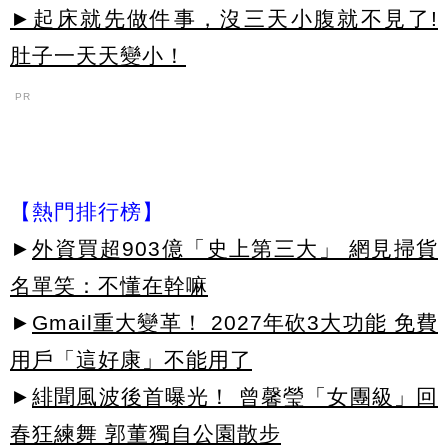
►起床就先做件事，沒三天小腹就不見了!
肚子一天天變小！
PR
【熱門排行榜】
►
外資買超903億「史上第三大」 網見掃貨
名單笑：不懂在幹嘛
►
Gmail重大變革！ 2027年砍3大功能 免費
用戶「這好康」不能用了
►
緋聞風波後首曝光！ 曾馨瑩「女團級」回
春狂練舞 郭董獨自公園散步