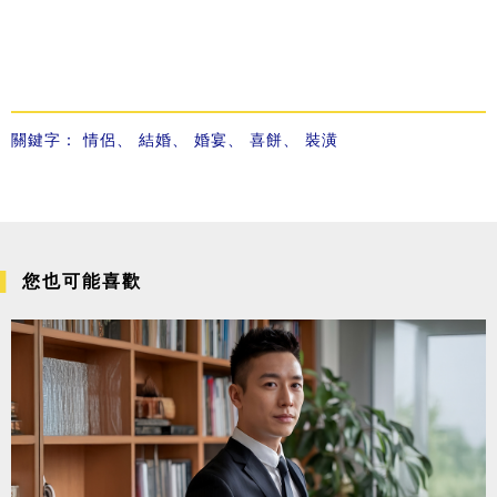
關鍵字：
情侶
、
結婚
、
婚宴
、
喜餅
、
裝潢
您也可能喜歡