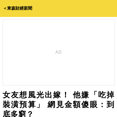
＜東森財經新聞
女友想風光出嫁！ 他嫌「吃掉
裝潢預算」 網見金額傻眼：到
底多窮？