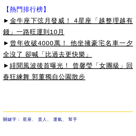
【熱門排行榜】
►
金牛座下弦月發威！ 4星座「越整理越有
錢」一路旺運到10月
►
曾年收破4000萬！ 他坐擁豪宅名車一夕
全沒了 卻喊「比過去更快樂」
►
緋聞風波後首曝光！ 曾馨瑩「女團級」回
春狂練舞 郭董獨自公園散步
關鍵字：
星座
、
貴人
、
運氣
、
幫手