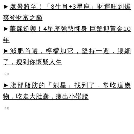
►
處暑將至！「3生肖+3星座」財運旺到爆
爽登財富之巔
►
華麗逆襲！4星座強勢翻身 巨蟹迎黃金10
年
►減肥首選，檸檬加它，堅持一週，腰細
了，瘦到你懷疑人生
PR
►腹部脂肪的「剋星」找到了，常吃這幾
物，吃走大肚囊，瘦出小蠻腰
PR