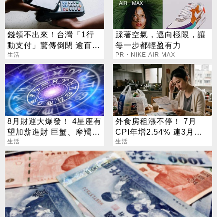
錢領不出來！台灣「1行
踩著空氣，邁向極限，讓
動支付」驚傳倒閉 逾百萬
每一步都輕盈有力
人受害
生活
PR・NIKE AIR MAX
8月財運大爆發！ 4星座有
外食房租漲不停！ 7月
望加薪進財 巨蟹、摩羯最
CPI年增2.54% 連3月突
有感
生活
破通膨警戒
生活