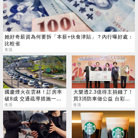
她好奇薪資為何要拆「本薪+伙食津貼」？內行曝好處：
比較省
生活
國慶煙火在雲林！訂房率
大樂透2.3億得主捐錢了！
破8成 交通疏導措施一次
買3消防車做公益 台彩揭
看
生活
幸運兒背景
生活