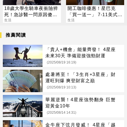
18歲大學生騎車夜衝險猝
開工咖啡優惠！星巴克
死！急診醫一問原因傻
「買一送一」 7-11美式買
眼：到底有多正
生活
7送7
生活
推薦閱讀
「貴人+機會」能量齊發！ 4星座
未來30天 準備迎接強勁財運
(2025/08/19 16:19)
處暑將至！「3生肖+3星座」財
運旺到爆 爽登財富之巔
(2025/08/19 10:13)
華麗逆襲！4星座強勢翻身 巨蟹
迎黃金10年
(2025/08/14 14:31)
金牛座下弦月發威！ 4星座「越