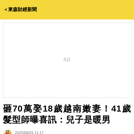
＜東森財經新聞
砸70萬娶18歲越南嫩妻！41歲
髮型師曝喜訊：兒子是暖男
2025/08/25 11:17