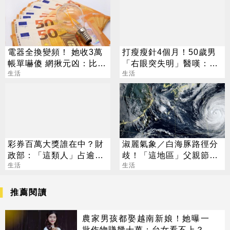
電器全換變頻！ 她收3萬
打瘦瘦針4個月！50歲男
帳單嚇傻 網揪元凶：比冷
「右眼突失明」醫嘆：無
氣更耗電
生活
法恢復
生活
彩券百萬大獎誰在中？財
淑麗氣象／白海豚路徑分
政部：「這類人」占逾6
歧！「這地區」父親節慎
成
生活
防豪大雨
生活
推薦閱讀
農家男孩都娶越南新娘！她曝一
批作物賺幾十萬：台女看不上？