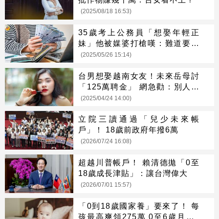
(2025/08/18 16:53)
35歲考上公務員「想娶年輕正
妹」他被媒婆打槍嘆：難道要去
越南
(2025/05/26 15:14)
台男想娶越南女友！未來岳母討
「125萬聘金」 網急勸：別人財
兩失
(2025/04/24 14:00)
立院三讀通過「兒少未來帳
戶」！ 18歲前政府年撥6萬
(2026/07/24 16:08)
超越川普帳戶！ 賴清德拋「0至
18歲成長津貼」：讓台灣偉大
(2026/07/01 15:57)
「0到18歲國家養」要來了！ 每
孩最高爽領275萬 0至6歲月領1