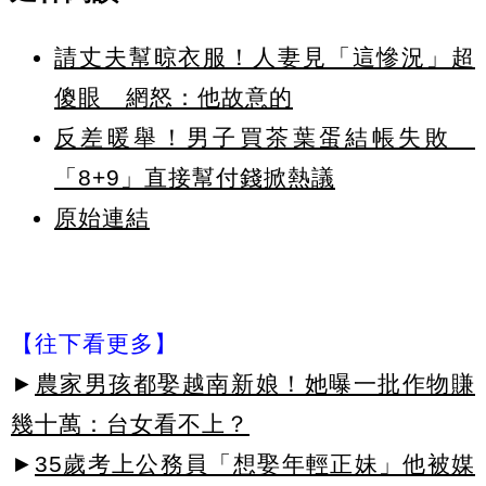
請丈夫幫晾衣服！人妻見「這慘況」超
傻眼 網怒：他故意的
反差暖舉！男子買茶葉蛋結帳失敗
「8+9」直接幫付錢掀熱議
原始連結
【往下看更多】
►
農家男孩都娶越南新娘！她曝一批作物賺
幾十萬：台女看不上？
►
35歲考上公務員「想娶年輕正妹」他被媒