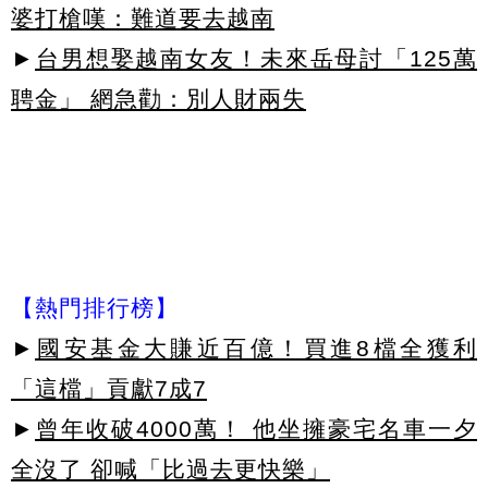
婆打槍嘆：難道要去越南
►
台男想娶越南女友！未來岳母討「125萬
聘金」 網急勸：別人財兩失
【熱門排行榜】
►
國安基金大賺近百億！買進8檔全獲利
「這檔」貢獻7成7
►
曾年收破4000萬！ 他坐擁豪宅名車一夕
全沒了 卻喊「比過去更快樂」