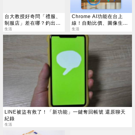
台大教授好奇問「禮服、
Chrome AI功能在台上
制服店」差在哪？釣出一
線！自動比價、圖像生成
群老司機：帶你去
生活
化身最強助理
生活
LINE被盜有救了！「新功能」一鍵奪回帳號 還原聊天
紀錄
生活