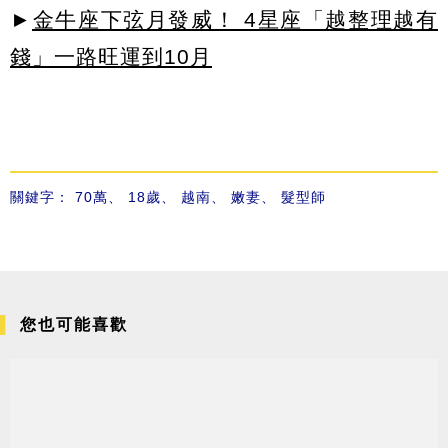
►
金牛座下弦月發威！ 4星座「越整理越有
錢」一路旺運到10月
關鍵字：
70萬
、
18歲
、
越南
、
嫩妻
、
髮型師
您也可能喜歡