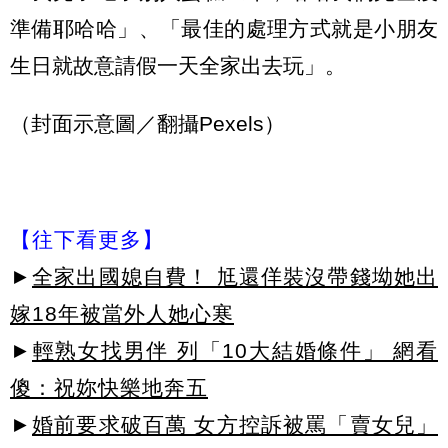
準備耶哈哈」、「最佳的處理方式就是小朋友
生日就故意請假一天全家出去玩」。
（封面示意圖／翻攝Pexels）
【往下看更多】
►
全家出國媳自費！ 尪還佯裝沒帶錢坳她出
嫁18年被當外人她心寒
►
輕熟女找男伴 列「10大結婚條件」 網看
傻：祝妳快樂地奔五
►
婚前要求破百萬 女方控訴被罵「賣女兒」