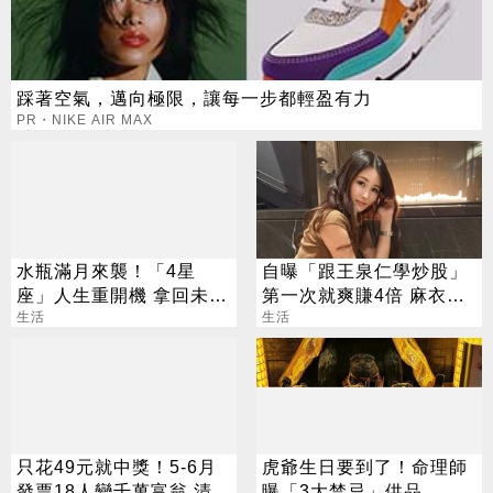
踩著空氣，邁向極限，讓每一步都輕盈有力
PR・NIKE AIR MAX
水瓶滿月來襲！「4星
自曝「跟王泉仁學炒股」
座」人生重開機 拿回未來
第一次就爽賺4倍 麻衣：
方向盤
生活
感謝指導
生活
只花49元就中獎！5-6月
虎爺生日要到了！命理師
發票18人變千萬富翁 清冊
曝「3大禁忌」供品、拜