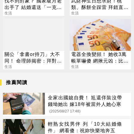
找不到對象？ 國家級月老
武財神生日想求財！桃
出手了 結婚還送「一克拉
類、酥餅全踩雷 拜錯直接
鑽戒」
生活
「輸」掉
生活
關公「拿書or持刀」大不
電器全換變頻！ 她收3萬
同！ 命理師揭密：拜對大
帳單嚇傻 網揪元凶：比冷
加分、拜錯恐虧本
生活
氣更耗電
生活
推薦閱讀
全家出國媳自費！ 尪還佯裝沒帶
錢坳她出 嫁18年被當外人她心寒
(2025/08/27 17:48)
輕熟女找男伴 列「10大結婚條
件」 網看傻：祝妳快樂地奔五