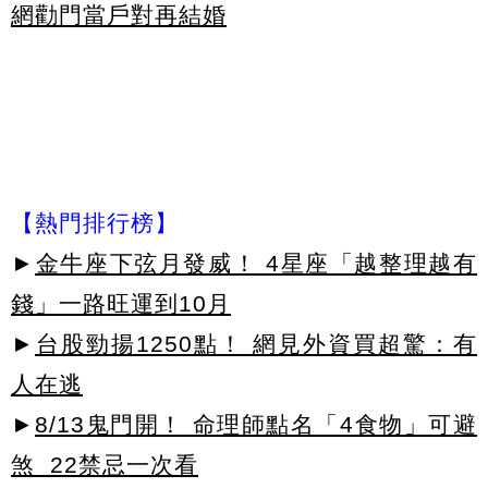
網勸門當戶對再結婚
【熱門排行榜】
►
金牛座下弦月發威！ 4星座「越整理越有
錢」一路旺運到10月
►
台股勁揚1250點！ 網見外資買超驚：有
人在逃
►
8/13鬼門開！ 命理師點名「4食物」可避
煞 22禁忌一次看