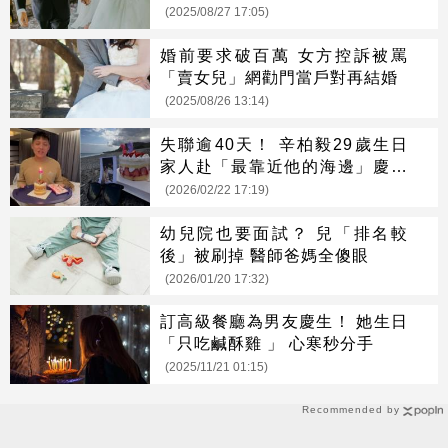
(2025/08/27 17:05)
婚前要求破百萬 女方控訴被罵
「賣女兒」網勸門當戶對再結婚
(2025/08/26 13:14)
失聯逾40天！ 辛柏毅29歲生日
家人赴「最靠近他的海邊」慶生
妻哭斷腸
(2026/02/22 17:19)
幼兒院也要面試？ 兒「排名較
後」被刷掉 醫師爸媽全傻眼
(2026/01/20 17:32)
訂高級餐廳為男友慶生！ 她生日
「只吃鹹酥雞 」 心寒秒分手
(2025/11/21 01:15)
Recommended by