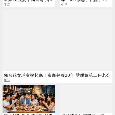
下午公布
生活
法一次看
生活
郭台銘女球友被起底！富商包養20年 劈腿嫁第二任老公
生活