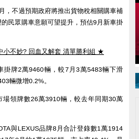
俗月，不過預期政府將推出貨物稅相關購車補
望的民眾購車意願可望提升，預估9月新車掛
中小不妙? 回血又解套 清單勝利組
★
牌2萬9460輛，較7月3萬5483輛下滑
403輛微增0.2%。
場領牌數26萬3910輛，較去年同期30萬
TA與LEXUS品牌8月合計登錄數1萬1914