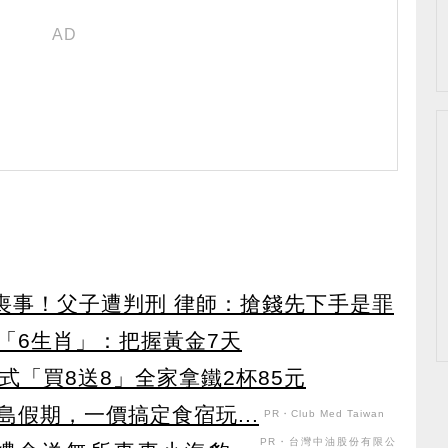
辦喪事！父子遭判刑 律師：搶錢先下手是罪
「6生肖」：把握黃金7天
美式「買8送8」全家拿鐵2杯85元
假期，一價搞定食宿玩...
PR・Club Med Taiwan
PR・台灣中油股份有限公