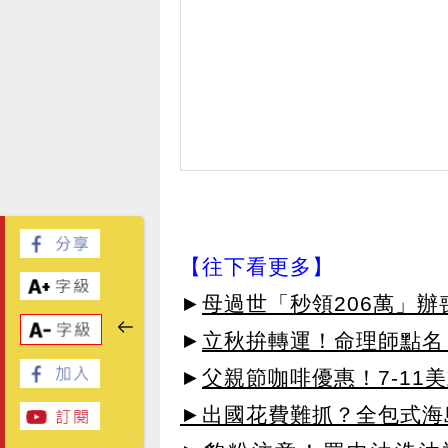
【往下看更多】
►
母過世「秒領206萬」
►
立秋拚轉運！命理師點名
►
父親節咖啡優惠！7-11
►出國花費難抓？全包式海島