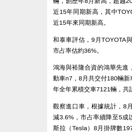
輛，創歷年8月新高，超越201
近15年同期新高，其中TOYO
近15年來同期新高。
和泰車評估，9月TOYOTA
市占率估約36%。
鴻海與裕隆合資的鴻華先進，
動車n7，8月共交付180輛新
年全年累積交車7121輛，共
觀察進口車，根據統計，8月進
減3.6%，市占率續降至5成
斯拉（Tesla）8月掛牌數