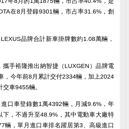
7年8月的1萬1875輛，市占率40.4%，是
TA在8月登錄9301輛，市占率31.6%，創
與LEXUS品牌合計新車掛牌數約1.08萬輛，
攜手裕隆推出納智捷（LUXGEN）品牌電
車，今年前8月累計交付2334輛，加上2024
計交車9455輛。
口車登錄數1萬4392輛，月減9.6%，年
以下，不過升至48.9%，其中電動車大廠特
1977輛，單月進口車排名躍居第3、高級進口