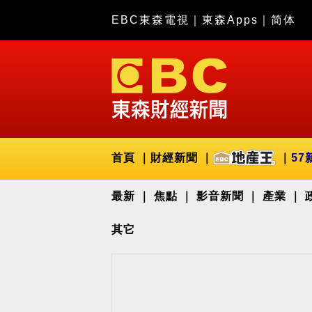
EBC東森電視
｜
東森Apps
｜
简体
首頁
財經新聞
57
最新
焦點
影音新聞
產業
其它