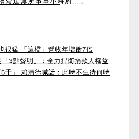
禮盒送無所事事小海豹洗
司
也很猛 「這檔」營收年增衝7倍
濟發「3點聲明」：全力捍衛捐款人權益
領5千」 賴清德喊話：此時不生待何時