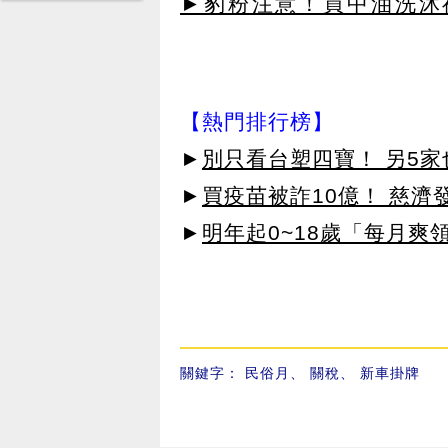
►豹粉注意！買中油洗沐
臉...
【熱門排行榜】
►
別只看台塑四寶！ 另5家
►
買疫苗被詐10億！ 慈
►
明年起0~18歲「每月爽
關鍵字：
民俗月
、
關稅
、
新車掛牌