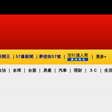
新聞王
57爆新聞
夢想街57號
更多+
政治
全球
台股
房產
汽車
理財
３Ｃ
生