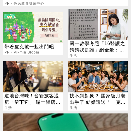
PR・恆逸教育訓練中心
國一數學考題「16醫護之
帶著皮克敏一起出門吧
猜猜我是誰」網全暈：根
PR・Pikmin Bloom
本看不懂
生活
道地台灣味！台籍旅客退
找不到對象？ 國家級月老
房「留下它」 瑞士飯店員
出手了 結婚還送「一克拉
工吃上癮
生活
鑽戒」
生活