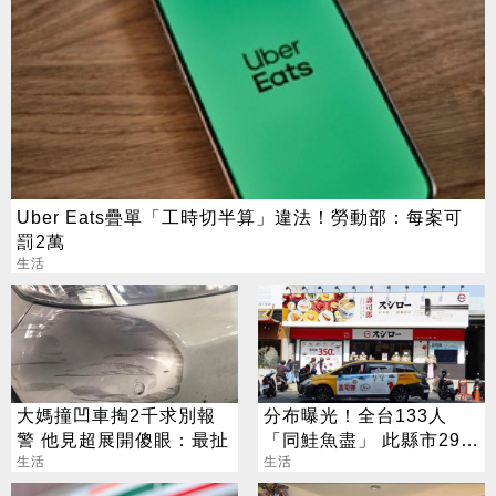
Uber Eats疊單「工時切半算」違法！勞動部：每案可
罰2萬
生活
大媽撞凹車掏2千求別報
分布曝光！全台133人
警 他見超展開傻眼：最扯
「同鮭魚盡」 此縣市29人
生活
最多
生活