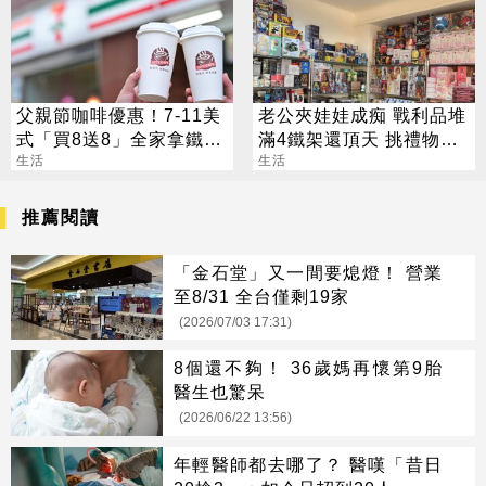
父親節咖啡優惠！7-11美
老公夾娃娃成痴 戰利品堆
式「買8送8」全家拿鐵2
滿4鐵架還頂天 挑禮物就
杯85元
生活
要花半小時
生活
推薦閱讀
「金石堂」又一間要熄燈！ 營業
至8/31 全台僅剩19家
(2026/07/03 17:31)
8個還不夠！ 36歲媽再懷第9胎
醫生也驚呆
(2026/06/22 13:56)
年輕醫師都去哪了？ 醫嘆「昔日