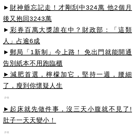
►
財神爺忘記走！才剛刮中324萬 他2個月
後又抱回3243萬
►
彩券百萬大獎誰在中？財政部：「這類
人」占逾6成
►
郵局「1新制」今上路！ 免出門就能開通
告別紙本不用跑臨櫃
►減肥首選，檸檬加它，堅持一週，腰細
了，瘦到你懷疑人生
PR
►起床就先做件事，沒三天小腹就不見了!
肚子一天天變小！
PR