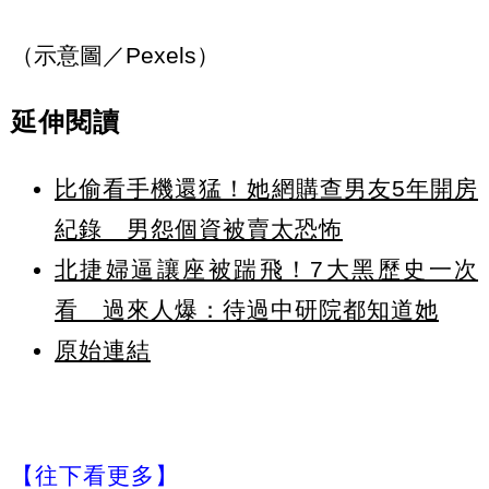
（示意圖／Pexels）
延伸閱讀
比偷看手機還猛！她網購查男友5年開房
紀錄 男怨個資被賣太恐怖
北捷婦逼讓座被踹飛！7大黑歷史一次
看 過來人爆：待過中研院都知道她
原始連結
【往下看更多】