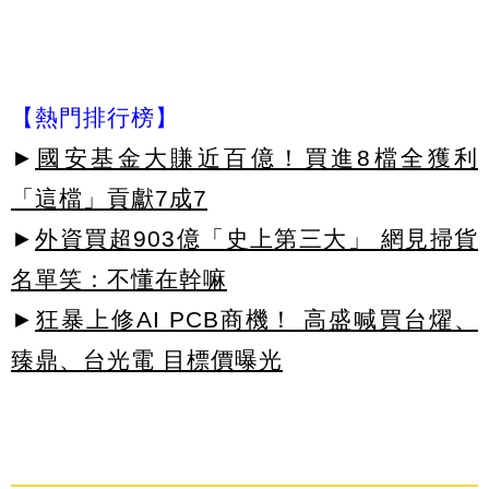
【熱門排行榜】
►
國安基金大賺近百億！買進8檔全獲利
「這檔」貢獻7成7
►
外資買超903億「史上第三大」 網見掃貨
名單笑：不懂在幹嘛
►
狂暴上修AI PCB商機！ 高盛喊買台燿、
臻鼎、台光電 目標價曝光