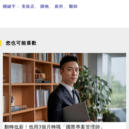
關鍵字：
美妝店
、
購物
、
廁所
、
醫師
您也可能喜歡
翻轉低薪！他用3個月轉職「國際專案管理師」