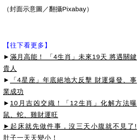
（封面示意圖／翻攝Pixabay）
【往下看更多】
►
滿月高能！ 「4生肖」未來19天 將遇關鍵
貴人
►
「4星座」年底絕地大反擊 財運爆發、事
業成功
►
10月吉凶交織！「12生肖」化解方法曝
鼠、蛇、雞財運旺
►起床就先做件事，沒三天小腹就不見了!
肚子一天天變小！