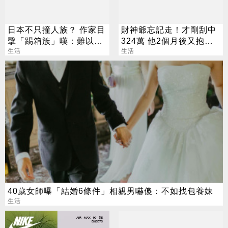
日本不只撞人族？ 作家目
財神爺忘記走！才剛刮中
擊「踢箱族」嘆：難以理
324萬 他2個月後又抱回
解
生活
3243萬
生活
40歲女師曝「結婚6條件」相親男嚇傻：不如找包養妹
生活