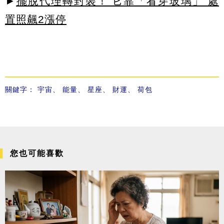
►
擺脫代理轉封裝！ 它靠「看穿玻璃」 處
置照飆2漲停
關鍵字：
宇宙
、
能量
、
星座
、
財運
、
荷包
您也可能喜歡