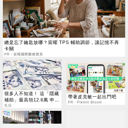
總是忘了鑰匙放哪？宸曜 TPS 輔助調節，讓記憶不再
卡關
PR・宸曜國際醫療體系
很多人不知道！ 這「隱藏
帶著皮克敏一起出門吧
補助」最高領12.6萬 申請
PR・Pikmin Bloom
資格一次看
生活