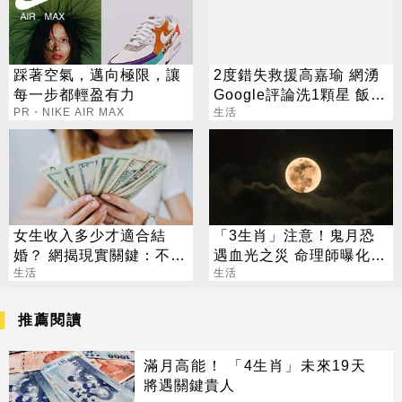
踩著空氣，邁向極限，讓
2度錯失救援高嘉瑜 網湧
每一步都輕盈有力
Google評論洗1顆星 飯店
PR・NIKE AIR MAX
回應了
生活
女生收入多少才適合結
「3生肖」注意！鬼月恐
婚？ 網揭現實關鍵：不是
遇血光之災 命理師曝化解
重點
生活
法
生活
推薦閱讀
滿月高能！ 「4生肖」未來19天
將遇關鍵貴人