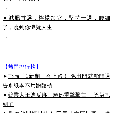
PR
►減肥首選，檸檬加它，堅持一週，腰細
了，瘦到你懷疑人生
PR
【熱門排行榜】
►
郵局「1新制」今上路！ 免出門就能開通
告別紙本不用跑臨櫃
►
鎢業大王遭反綁、頭部重擊擊亡！ 兇嫌抓
到了